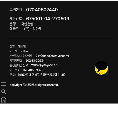
07040507440
고객센터 :
675001-04-270509
계좌번호 :
은행 :
국민은행
예금주 :
(주)수익마켓
상호 :
대도매
대표자 :
이수익
개인정보보호책임자 :
이한령(toz99@naver.com)
사업자번호 :
502-81-32934
통신판매업 신고 :
2010-대구북구-0446
대표번호 :
07040507440
상담
주소 :
[41506] 대구 북구 유통단지로7길 21 4층
copyright ⓒ 대도매 all rights reserved.