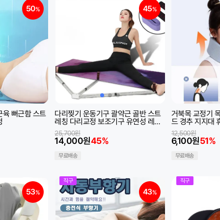
50
45
%
%
근육 뻐근함 스트
다리찢기 운동기구 괄약근 골반 스트
거북목 교정기 목
정
레칭 다리교정 보조기구 유연성 레그
드 경추 지지대 
요가 필라테스 헬스
25,700원
12,500원
14,000원
45%
6,100원
51%
무료배송
무료배송
직구
직구
53
43
%
%