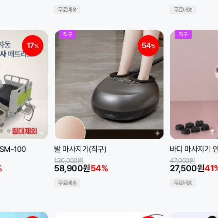
무료배송
무료배송
직구
직구
17
54
%
%
M-100
발 마사지기(직구)
바디 마사지기 안
130,000원
47,000원
%
58,900원
54%
27,500원
41
무료배송
무료배송