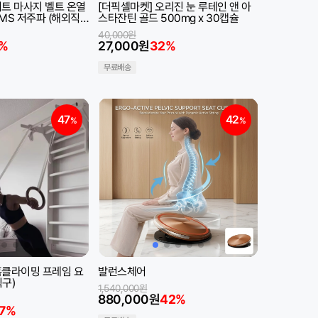
사지 벨트 온열
[더픽셀마켓] 오리진 눈 루테인 앤 아
MS 저주파 (해외직
스타잔틴 골드 500mg x 30캡슐
40,000원
%
27,000원
32%
무료배송
47
42
%
%
홈클라이밍 프레임 요
발런스체어
구)
1,540,000원
880,000원
42%
7%