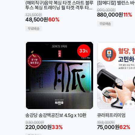
(해외직구)음악 복싱 타겟 스마트 블루
[참메디칼] 밸런스 
투스 복싱 트레이닝 월 타겟 격투 타격
990,000원
기
880,000원
11%
121,500원
48,500원
60%
무료배송
무료배송
33
%
송강당 송강맥공진보 4.5g x 10환
큐라파프리미엄
330,000원
198,000원
220,000원
33%
75,000원
62%