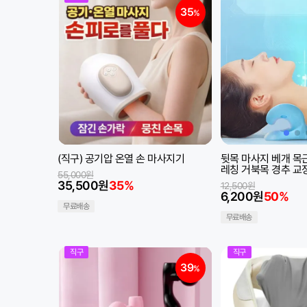
35
%
(직구) 공기압 온열 손 마사지기
뒷목 마사지 베개 목
레칭 거북목 경추 교
55,000원
35,500원
35%
12,500원
6,200원
50%
무료배송
무료배송
직구
직구
39
%