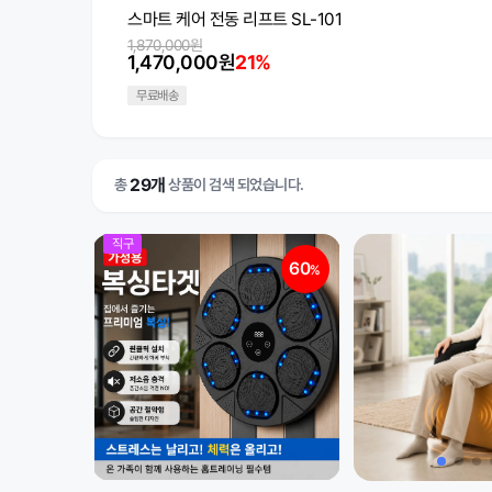
스마트 케어 전동 리프트 SL-101
1,870,000원
1,470,000원
21%
무료배송
29개
총
상품이 검색 되었습니다.
직구
60
%