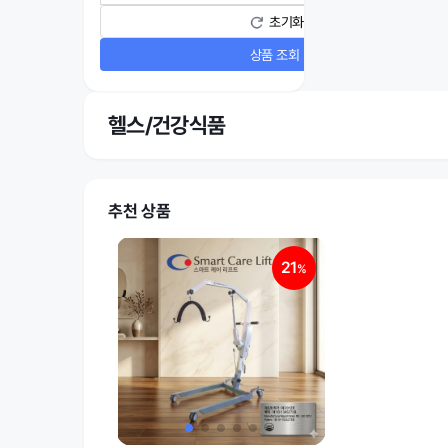
초기화
상품 조회
헬스/건강식품
추천 상품
21
%