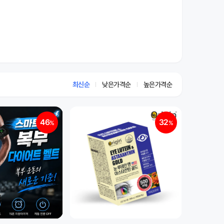
최신순
낮은가격순
높은가격순
46
32
%
%