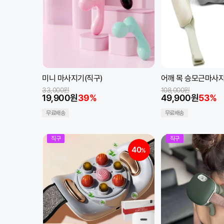
미니 마사지기(직구)
어깨 목 승모근마사지
33,000원
108,000원
19,900원
39%
49,900원
53%
무료배송
무료배송
직구
직구
40
%