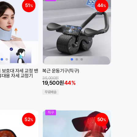
51
44
%
%
 보호대 자세 교정 밴
복근 운동기구(직구)
휴대용 자세 교정기
35,000원
19,500원
44%
무료배송
직구
52
50
%
%