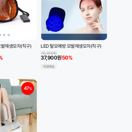
모발재생모자(직구)
LED 탈모예방 모발재생모자(직구)
76,900원
%
37,900원
50%
무료배송
47
%