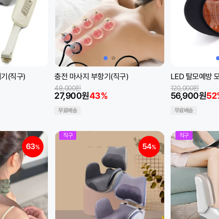
기(직구)
충전 마사지 부항기(직구)
LED 탈모예방 
49,000원
120,000원
27,900원
43%
56,900원
52
무료배송
무료배송
직구
직구
63
54
%
%