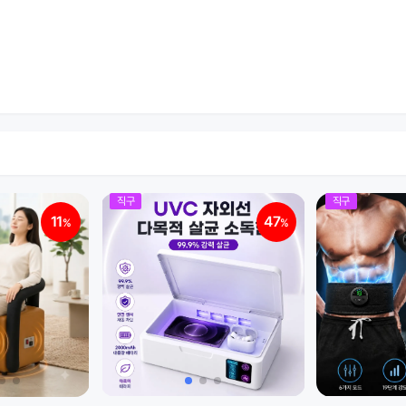
직구
직구
11
47
%
%