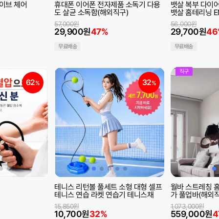
바이브 체어
휴대폰 이어폰 전자제품 소독기 다용
뱃살 복부 다이어트 마
도 살균 소독함(해외직구)
뱃살 홈테리닝 E
구)
57,000원
56,000원
29,900원
47%
29,700원
46
무료배송
무료배송
직구
62
32
%
%
테니스 리턴볼 풀세트 소형 대형 셀프
월바 스트레칭 
테니스 연습 라켓 연습기 테니스채
가 풀업바(해외직
15,850원
1,073,000원
10,700원
32%
559,000원
4