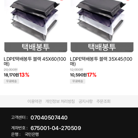
LDPE택배봉투 블랙 45X60(100
LDPE택배봉투 블랙 35X45(100
매)
매)
20,900원
12,900원
13%
17%
18,170원
10,590원
무료배송
무료배송
이용약관
개인정보 처리방침
공지사항
주문조회
07040507440
고객센터 :
675001-04-270509
계좌번호 :
은행 :
국민은행