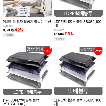
메모리폼 의자 팔꿈치 팔걸이 쿠션
LDPE택배봉투 블랙 38X52(100
매)
14,800원
42%
8,500원
14,900원
16%
12,410원
무료배송
무료배송
34
-20
%
%
[1+1]LDPE택배봉투 블랙
LDPE택배봉투 블랙 75X95(100
25X35(100매)
매)