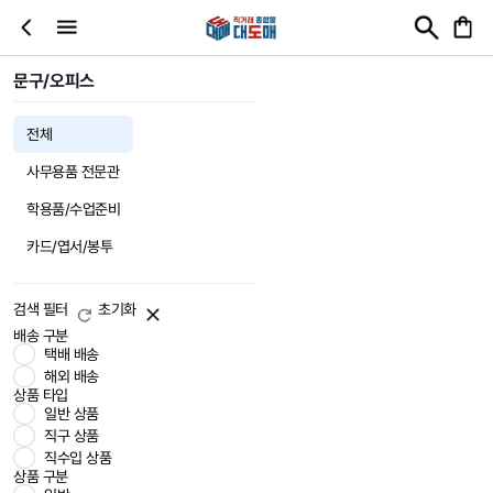
문구/오피스
전체
사무용품 전문관
학용품/수업준비
카드/엽서/봉투
검색 필터
초기화
배송 구분
택배 배송
해외 배송
상품 타입
일반 상품
직구 상품
직수입 상품
상품 구분