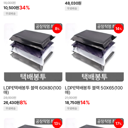
16,000원
48,030원
34%
10,500원
무료배송
무료배송
8
14
%
%
LDPE택배봉투 블랙 60X80(100
LDPE택배봉투 블랙 50X65(100
매)
매)
28,900원
21,900원
8%
14%
26,430원
18,750원
무료배송
무료배송
13
17
%
%