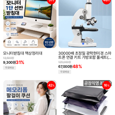
31
48
%
%
모니터받침대 책상정리대
30000배 초정밀 광학현미경 스마
트폰 연결 키트 가방포함 풀세트(해
13,500원
외직구)
31%
9,300원
129,000원
48%
67,000원
무료배송
무료배송
42
16
%
%