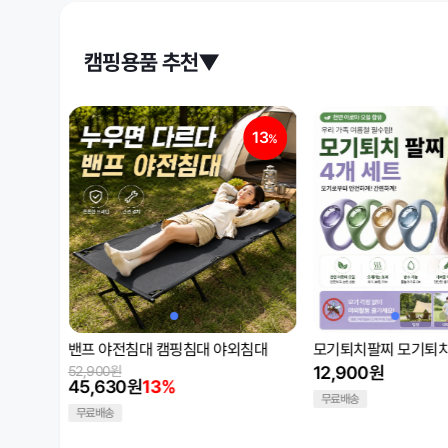
캠핑용품 추천▼
13
%
침대
모기퇴치팔찌 모기퇴치밴드 4개세트
밴프 다용도 화목난로
12,900원
72,900원
49,500원
32%
무료배송
무료배송