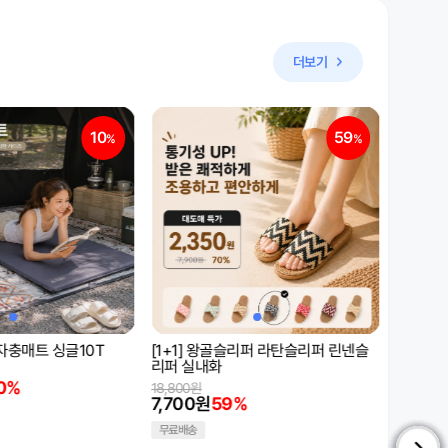
더보기
59
62
%
%
리퍼 라탄슬리퍼 린넨슬
[1+1] 스포츠타올
밴프 매
10,000원
12,900원
3,740원
62%
9,63
%
무료배송
무료배송