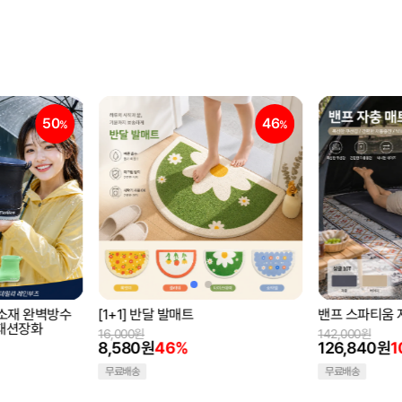
46
10
%
%
밴프 스파티움 자충매트 싱글10T
[1+1] 왕골슬
리퍼 실내화
142,000원
126,840원
10%
18,800원
7,700원
59
무료배송
무료배송