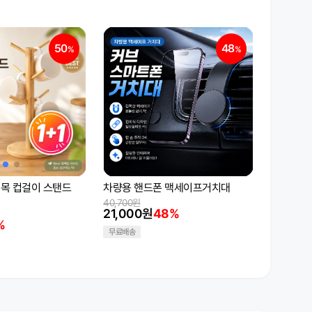
50
48
%
%
 원목 컵걸이 스탠드
차량용 핸드폰 맥세이프거치대
40,700원
21,000원
48%
%
무료배송