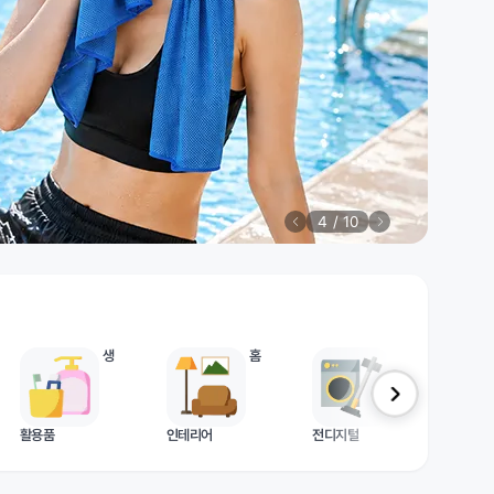
5
/
10
생
홈
가
활용품
인테리어
전디지털
포츠/