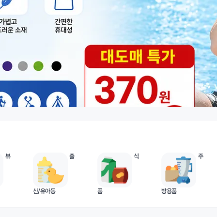
뷰
출
식
주
산/유아동
품
방용품