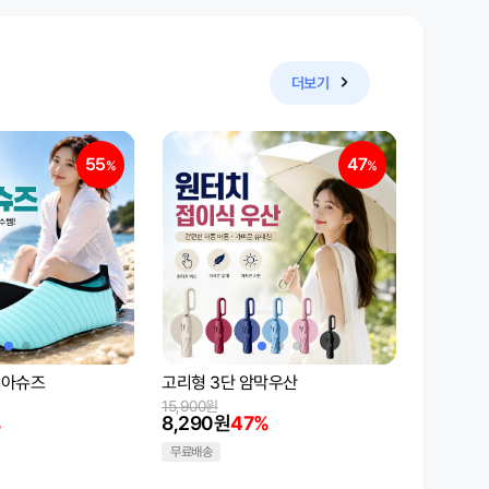
더보기
55
47
%
%
아쿠아슈즈
고리형 3단 암막우산
15,900원
%
8,290원
47%
무료배송