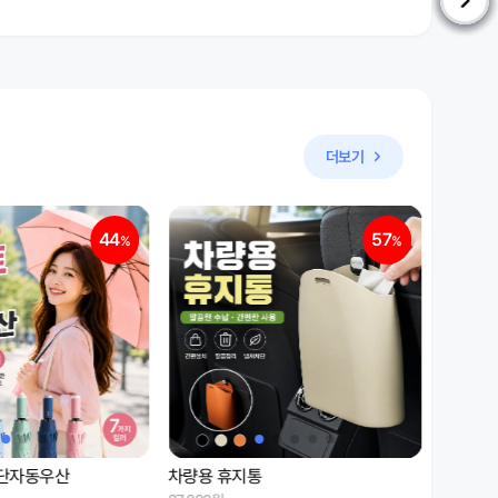
더보기
57
41
%
%
방수 더플백 데일리 출장 여행 겸용 숄
남성 통
더 가방
나시