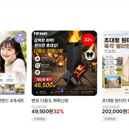
32
33
%
%
초대형 원터치 육각 자동 쉘터텐트
캠핑의자 롱 릴
접이식 의자 경
302,000원
야외의자 낚시
202,000원
33%
43,900원
32,900원
2
무료배송
무료배송