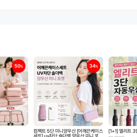
34
44
%
%
산 [어깨끈케이스
[1+1] 엘리트 3단자동우산
차량용 휴지통
양우산 미니 포켓