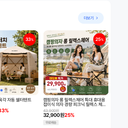
더보기
25
23
%
%
렉스체어 특대 휴대용
밴프 카포 스텐코펠세트 3-4인 캠핑식
캠핑 원
량 피크닉 릴렉스 체어
기/휴대용코펠
202,00
의자
176,7
45,900원
5%
34,900원
23%
무료배송
무료배송