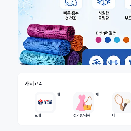
카테고리
대
패
도매
션의류/잡화
티