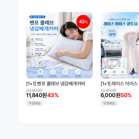
43
%
[1+1] 벤프 쿨레브 냉감베개커버
[1+1] 레이스 아이
20,800원
12,000원
11,840원
43%
6,000원
50%
무료배송
무료배송