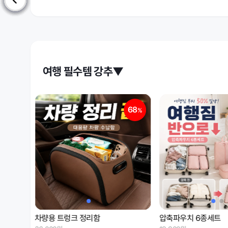
여행 필수템 강추▼
68
50
%
%
압축파우치 6종세트
컴팩트 5단 미니양우
세트] uv차단 숄더백 