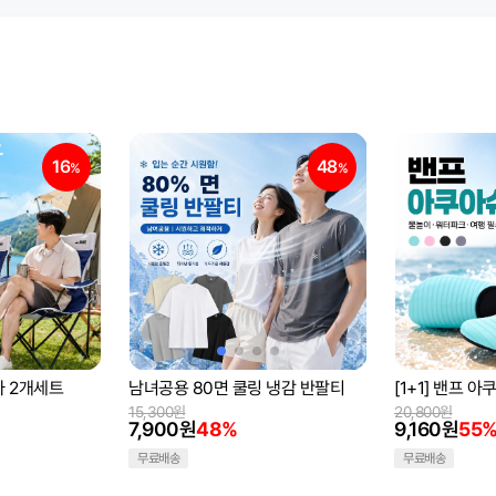
16
48
%
%
자 2개세트
남녀공용 80면 쿨링 냉감 반팔티
[1+1] 밴프 
15,300원
20,800원
7,900원
48%
9,160원
55
무료배송
무료배송