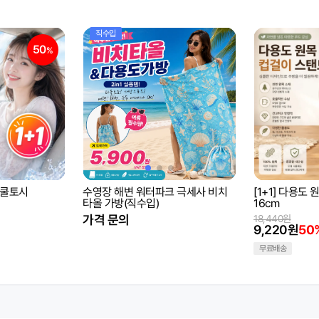
직수입
50
%
스 쿨토시
수영장 해변 워터파크 극세사 비치
[1+1] 다용도
타올 가방(직수입)
16cm
가격 문의
18,440원
9,220원
50
무료배송