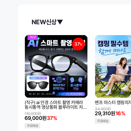
NEW신상▼
직구
37
%
(직구) ai 안경 스마트 촬영 카메라
밴프 마스터 캠핑의
동시통역 영상통화 블루라이트 차단
34,900원
클리어 렌즈 선글라스 렌즈
29,310원
16%
110,000원
69,000원
37%
무료배송
무료배송