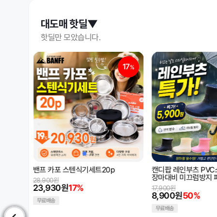
대도매 핫딜▼
핫딜만 모았습니다.
17
50
%
%
캔디팝 레인부츠 PVC소재 완벽방수
[1+1] 반달 발매트
장마대비 미끄럼방지 패션장화
16,000원
8,580원
46%
17,900원
8,900원
50%
무료배송
무료배송