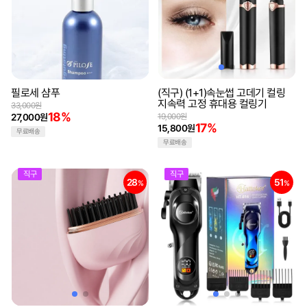
필로세 샴푸
(직구) (1+1)속눈썹 고데기 컬링
지속력 고정 휴대용 컬링기
33,000원
18%
27,000원
19,000원
17%
15,800원
무료배송
무료배송
직구
직구
28
51
%
%