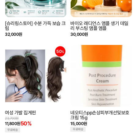
[슈리링스토어] 수분 가득 보습 크
바이오 래디언스 앰플 생기 데일
림
리 부스팅 앰플 엠플
32,000원
30,000원
50
%
여성 가발 집게핀
네오티스pp손상피부개선및보호
크림 15g
23,700원
50%
11,800원
15,000원
무료배송
무료배송