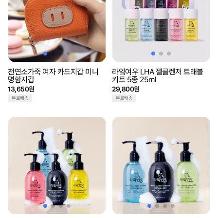
천연소가죽 여자 카드지갑 미니
라잌여우 LHA 젤클렌저 트래블
명함지갑
키트 5종 25ml
13,650원
29,800원
무료배송
무료배송