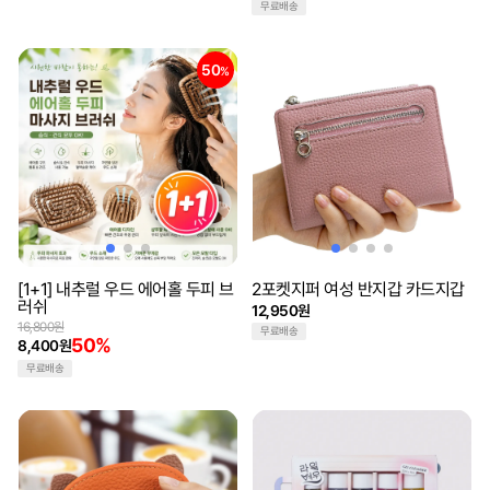
무료배송
50
%
[1+1] 내추럴 우드 에어홀 두피 브
2포켓지퍼 여성 반지갑 카드지갑
러쉬
12,950원
16,800원
무료배송
50%
8,400원
무료배송