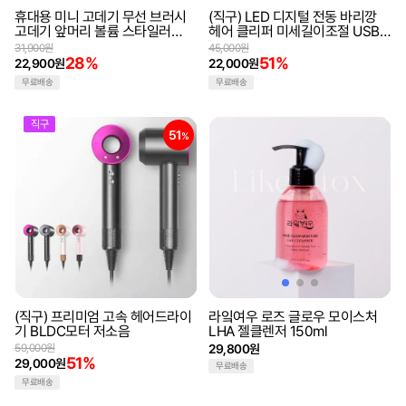
휴대용 미니 고데기 무선 브러시
(직구) LED 디지털 전동 바리깡
고데기 앞머리 볼륨 스타일러
헤어 클리퍼 미세길이조절 USB충
USB충전 여행용 헤어스타일러
전 이발기
31,900원
45,000원
28%
51%
22,900원
22,000원
무료배송
무료배송
직구
51
%
(직구) 프리미엄 고속 헤어드라이
라잌여우 로즈 글로우 모이스처
기 BLDC모터 저소음
LHA 젤클렌저 150ml
59,000원
29,800원
51%
29,000원
무료배송
무료배송