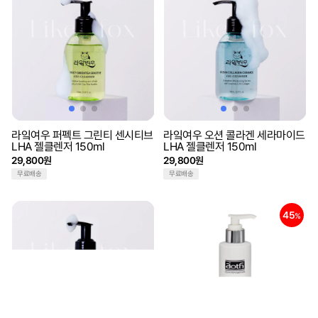
라잌여우 퍼펙트 그린티 센시티브
라잌여우 오션 콜라겐 세라마이드
LHA 젤클렌저 150ml
LHA 젤클렌저 150ml
29,800원
29,800원
무료배송
무료배송
45
%