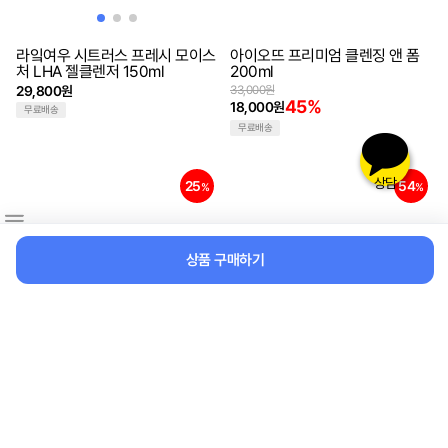
라잌여우 시트러스 프레시 모이스
아이오뜨 프리미엄 클렌징 앤 폼
처 LHA 젤클렌저 150ml
200ml
29,800원
33,000원
45%
18,000원
무료배송
무료배송
상담
25
54
%
%
상품 구매하기
아이오뜨 프리미엄28 데이즈 앰
아이오뜨 프리미엄 디앤에잇 에센
플
스 선크림
483,000원
28,000원
25%
54%
363,000원
12,900원