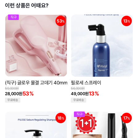
이런 상품은 어때요?
직구
53
13
%
%
(직구) 글로우 물결 고데기 40mm
필로세 스프레이
59,000원
56,000원
53%
13%
28,000원
49,000원
무료배송
무료배송
직구
18
17
%
%