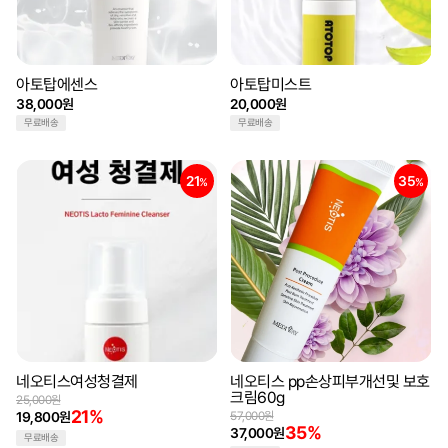
아토탑에센스
아토탑미스트
38,000원
20,000원
무료배송
무료배송
21
35
%
%
네오티스여성청결제
네오티스 pp손상피부개선및 보호
크림60g
25,000원
21%
19,800원
57,000원
35%
37,000원
무료배송