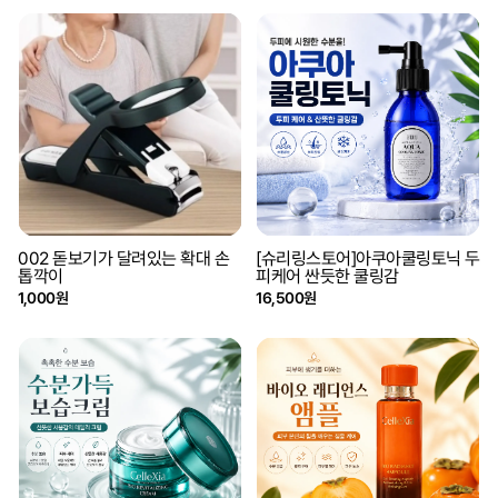
002 돋보기가 달려있는 확대 손
[슈리링스토어]아쿠아쿨링토닉 두
톱깍이
피케어 싼듯한 쿨링감
1,000원
16,500원