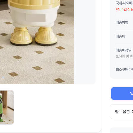
국내·해외배
*직수입 상
배송방법
배송비
배송예정일
(판매자 및 
최소구매수
일