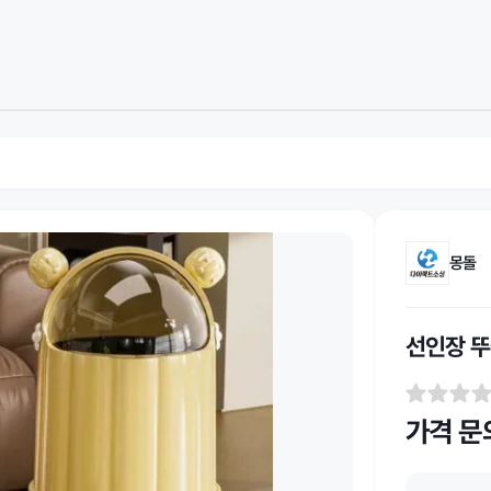
몽돌
선인장 뚜
가격 문