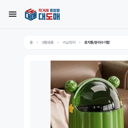
홈
생활용품
수납/정리
휴지통/분리수거함