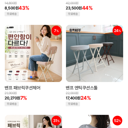
14,800원
42,000원
43%
44%
8,500원
23,500원
무료배송
무료배송
7
24
%
%
밴프 패브릭쿠션체어
밴프 엔틱쿠션스툴
21,900원
22,900원
7%
24%
20,270원
17,400원
무료배송
무료배송
31
52
%
%