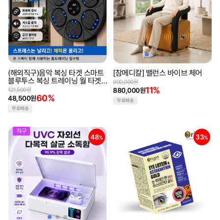
(해외직구)음악 복싱 타겟 스마트
[참메디칼] 밸런스 바이브 체어
블루투스 복싱 트레이닝 월 타겟
990,000원
격투 타격기
11%
121,500원
880,000원
60%
48,500원
무료배송
무료배송
직구
48
33
%
%