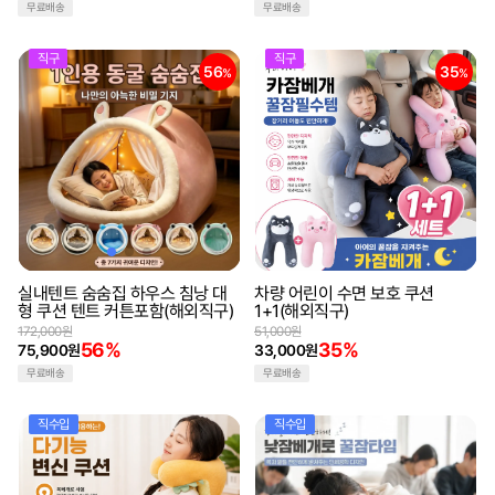
무료배송
무료배송
직구
직구
56
35
%
%
실내텐트 숨숨집 하우스 침낭 대
차량 어린이 수면 보호 쿠션
형 쿠션 텐트 커튼포함(해외직구)
1+1(해외직구)
172,000원
51,000원
56%
35%
75,900원
33,000원
무료배송
무료배송
직수입
직수입