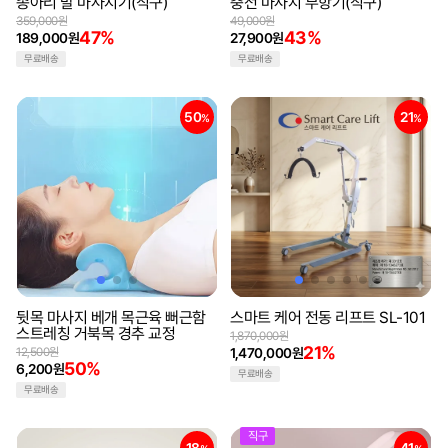
종아리 발 마사지기(직구)
충전 마사지 부항기(직구)
359,000원
49,000원
47%
43%
189,000원
27,900원
무료배송
무료배송
50
21
%
%
뒷목 마사지 베개 목근육 뻐근함
스마트 케어 전동 리프트 SL-101
스트레칭 거북목 경추 교정
1,870,000원
21%
12,500원
1,470,000원
50%
6,200원
무료배송
무료배송
직구