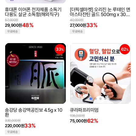
휴대폰 이어폰 전자제품 소독기
[더픽셀마켓] 오리진 눈 루테인 앤
다용도 살균 소독함(해외직구)
아스타잔틴 골드 500mg x 30캡
슐
57,000원
40,000원
48%
33%
29,900원
27,000원
무료배송
무료배송
33
62
%
%
송강당 송강맥공진보 4.5g x 10
큐라파프리미엄
환
198,000원
62%
330,000원
75,000원
33%
220,000원
무료배송