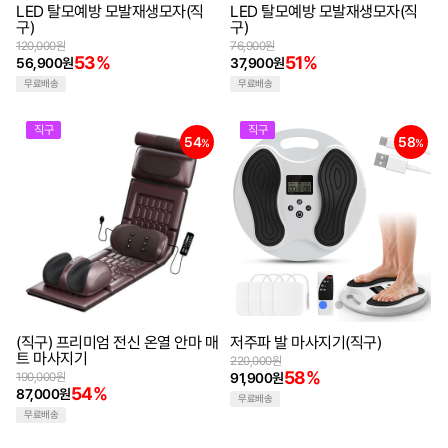
LED 탈모예방 모발재생모자(직
LED 탈모예방 모발재생모자(직
구)
구)
120,000원
76,900원
53%
51%
56,900원
37,900원
무료배송
무료배송
직구
직구
54
58
%
%
(직구) 프리미엄 전신 온열 안마 매
저주파 발 마사지기(직구)
트 마사지기
220,000원
58%
190,000원
91,900원
54%
87,000원
무료배송
무료배송