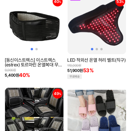
40
53
%
%
[동신이스트렉스] 이스트렉스
LED 적외선 온열 허리 벨트(직구)
(estrex) 토르마린 온열복대 무릎
110,000원
보호대 찜질 벨크로형식 허리복대
53%
9,000원
51,900원
40%
5,400원
무료배송
49
%