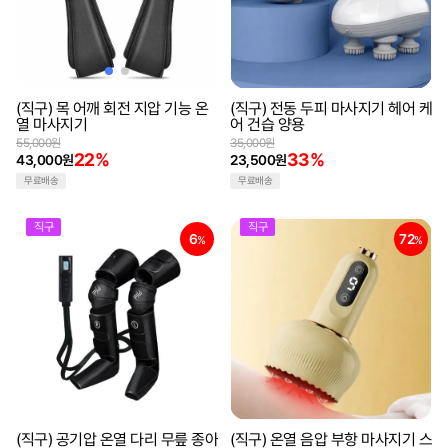
(직구) 목 어깨 회전 지압 기능 온
(직구) 전동 두피 마사지기 헤어 케
열 마사지기
어 건습 양용
55,000원
35,000원
22%
33%
43,000원
23,500원
무료배송
무료배송
직구
직구
6
72
%
%
(직구) 공기압 온열 다리 무릎 종아
(직구) 온열 음압 부항 마사지기 스