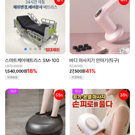
18
41
%
%
스마트케어매트리스 SM-100
바디 마사지기 안마기(직구)
1,870,000원
47,000원
18%
41%
1,540,000원
27,500원
무료배송
무료배송
직구
직구
55
35
%
%