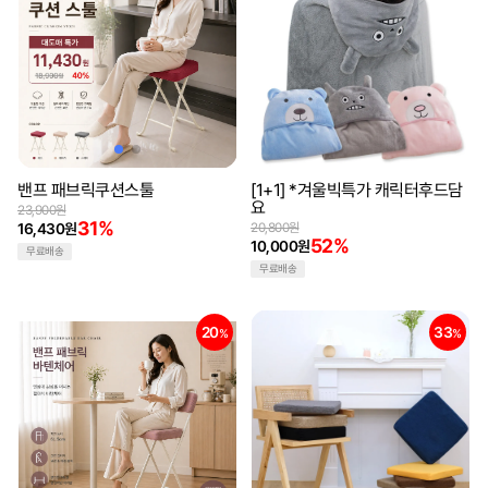
밴프 패브릭쿠션스툴
[1+1] *겨울빅특가 캐릭터후드담
요
23,900원
31%
16,430원
20,800원
52%
10,000원
무료배송
무료배송
20
33
%
%