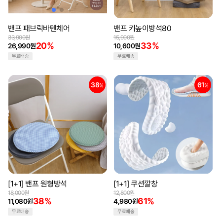
밴프 패브릭바텐체어
밴프 키높이방석80
33,900원
15,900원
20%
33%
26,990원
10,600원
무료배송
무료배송
38
61
%
%
[1+1] 밴프 원형방석
[1+1] 쿠션깔창
18,000원
12,800원
38%
61%
11,080원
4,980원
무료배송
무료배송