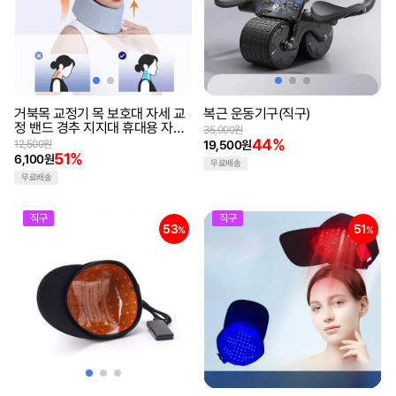
거북목 교정기 목 보호대 자세 교
복근 운동기구(직구)
정 밴드 경추 지지대 휴대용 자세
35,000원
교정기
44%
12,500원
19,500원
51%
6,100원
무료배송
무료배송
직구
직구
53
51
%
%