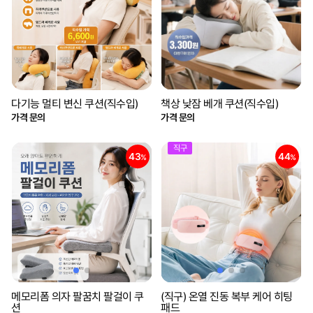
다기능 멀티 변신 쿠션(직수입)
책상 낮잠 베개 쿠션(직수입)
가격 문의
가격 문의
직구
43
44
%
%
메모리폼 의자 팔꿈치 팔걸이 쿠
(직구) 온열 진동 복부 케어 히팅
션
패드