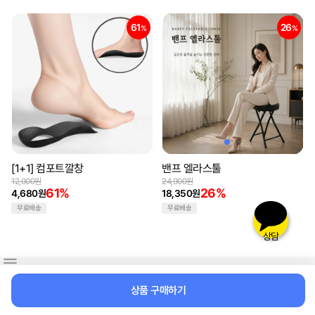
61
26
%
%
[1+1] 컴포트깔창
밴프 엘라스툴
12,000원
24,900원
61%
26%
4,680원
18,350원
무료배송
무료배송
상담
이용약관
개인정보 처리방침
공지사항
주문조회
상품 구매하기
07040507440
고객센터 :