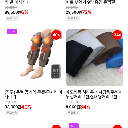
리 발 마사지기
마트 부항기 9단 흡입 온찜질
95,000원
85,000원
6%
72%
89,500원
23,500원
무료배송
무료배송
직구
40
34
%
%
(직구) 온열 공기압 무릎·종아리 마
메모리폼 허리쿠션 차량용쿠션 사
사지기
무실허리쿠션,실내용허리쿠션
55,000원
13,500원
40%
34%
33,000원
8,960원
무료배송
무료배송
직구