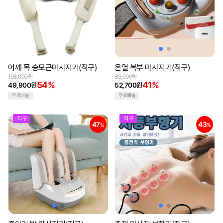
어깨 목 승모근마사지기(직구)
온열 복부 마사지기(직구)
108,000원
89,000원
54%
41%
49,900원
52,700원
무료배송
무료배송
직구
직구
47
43
%
%