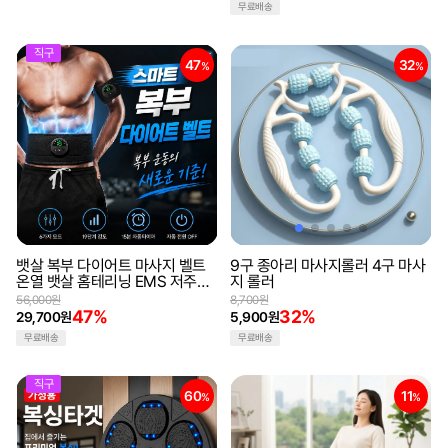
무료배송
직구
47
32
%
%
뱃살 복부 다이어트 마사지 벨트
9구 종아리 마사지롤러 4구 마사
온열 뱃살 홈테리닝 EMS 저주파
지 롤러
(해외직구)
56,000원
8,700원
47%
32%
29,700원
5,900원
무료배송
무료배송
직구
60
11
%
%