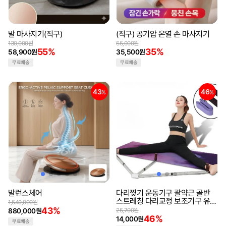
발 마사지기(직구)
(직구) 공기압 온열 손 마사지기
130,000원
55,000원
55%
35%
58,900원
35,500원
무료배송
무료배송
43
46
%
%
발런스체어
다리찢기 운동기구 괄약근 골반
스트레칭 다리교정 보조기구 유연
1,540,000원
성 레그 요가 필라테스 헬스
43%
880,000원
25,700원
46%
14,000원
무료배송