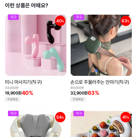
이런 상품은 어때요?
직구
직구
40
63
%
%
미니 마사지기(직구)
손으로 주물러주는 안마기(직구)
33,000원
89,000원
40%
63%
19,900원
32,900원
무료배송
무료배송
직구
직구
54
41
%
%