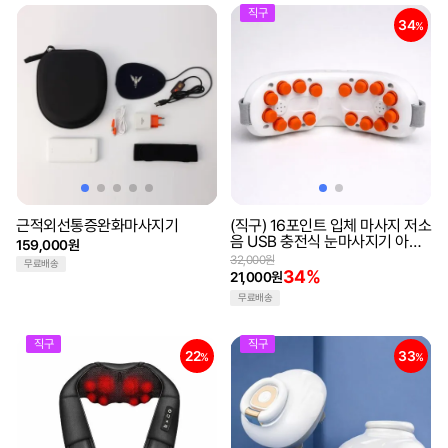
직구
34
%
근적외선통증완화마사지기
(직구) 16포인트 입체 마사지 저소
음 USB 충전식 눈마사지기 아이
159,000원
케어 기기
32,000원
무료배송
34%
21,000원
무료배송
직구
직구
22
33
%
%