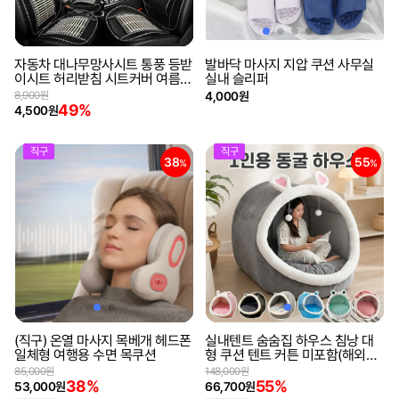
자동차 대나무망사시트 통풍 등받
발바닥 마사지 지압 쿠션 사무실
이시트 허리받침 시트커버 여름카
실내 슬리퍼
시트 쿨링시트
8,900원
4,000원
49%
4,500원
직구
직구
38
55
%
%
(직구) 온열 마사지 목베개 헤드폰
실내텐트 숨숨집 하우스 침낭 대
일체형 여행용 수면 목쿠션
형 쿠션 텐트 커튼 미포함(해외직
구)
85,000원
148,000원
38%
55%
53,000원
66,700원