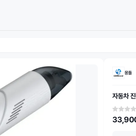
몽돌
자동차 진
33,90