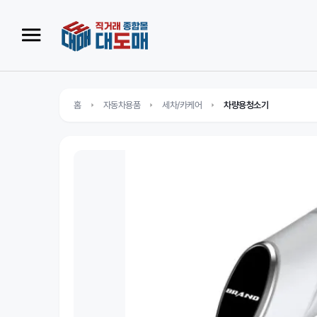
홈
자동차용품
세차/카케어
차량용청소기