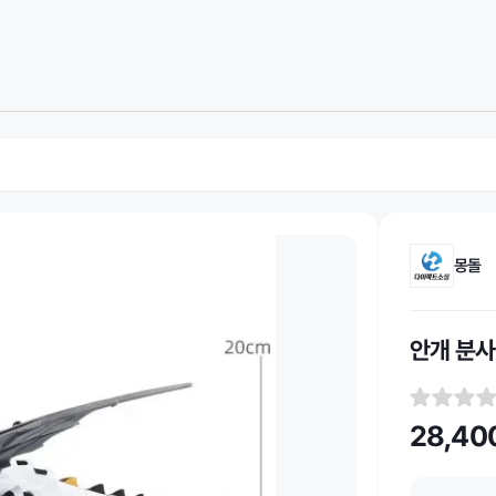
몽돌
안개 분사
28,40