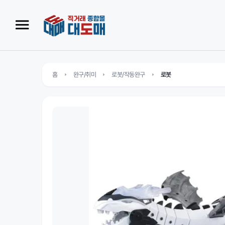
홈
완구/취미
로봇/작동완구
로봇