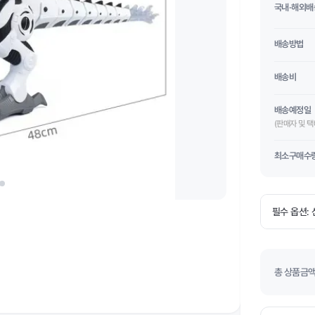
국내·해외배
배송방법
배송비
배송예정일
(판매자 및 
최소구매수
총 상품금액(