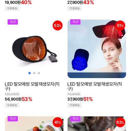
40%
43%
19,900원
27,900원
무료배송
무료배송
직구
직구
53
51
%
%
LED 탈모예방 모발재생모자(직
LED 탈모예방 모발재생모자(직
구)
구)
120,000원
76,900원
53%
51%
56,900원
37,900원
무료배송
무료배송
직구
직구
41
63
%
%