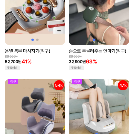
온열 복부 마사지기(직구)
손으로 주물러주는 안마기(직구)
89,000원
89,000원
41%
63%
52,700원
32,900원
무료배송
무료배송
직구
직구
54
47
%
%