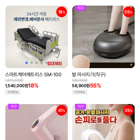
직구
18
55
%
%
스마트케어매트리스 SM-100
발 마사지기(직구)
1,870,000원
130,000원
18%
55%
1,540,000원
58,900원
무료배송
무료배송
직구
직구
41
35
%
%