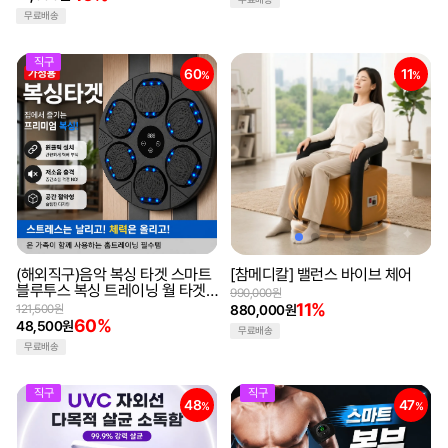
무료배송
직구
60
11
%
%
(해외직구)음악 복싱 타겟 스마트
[참메디칼] 밸런스 바이브 체어
블루투스 복싱 트레이닝 월 타겟
990,000원
격투 타격기
11%
121,500원
880,000원
60%
48,500원
무료배송
무료배송
직구
직구
48
47
%
%