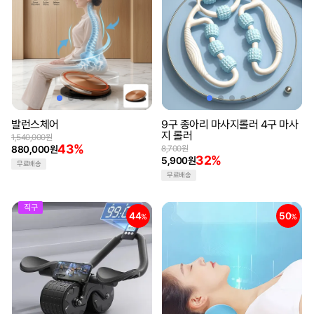
발런스체어
9구 종아리 마사지롤러 4구 마사
지 롤러
1,540,000원
43%
880,000원
8,700원
32%
5,900원
무료배송
무료배송
직구
44
50
%
%