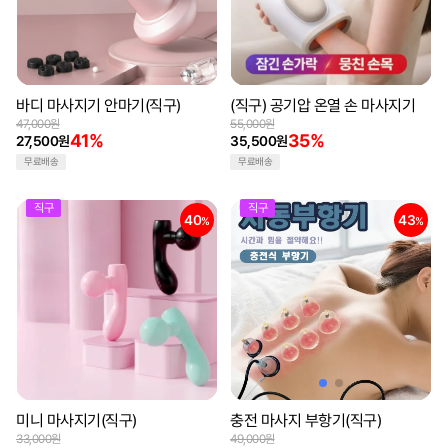
바디 마사지기 안마기(직구)
(직구) 공기압 온열 손 마사지기
47,000원
55,000원
41%
35%
27,500원
35,500원
무료배송
무료배송
직구
직구
40
43
%
%
미니 마사지기(직구)
충전 마사지 부항기(직구)
33,000원
49,000원