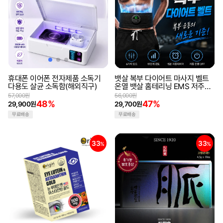
휴대폰 이어폰 전자제품 소독기
뱃살 복부 다이어트 마사지 벨트
다용도 살균 소독함(해외직구)
온열 뱃살 홈테리닝 EMS 저주파
(해외직구)
57,000원
56,000원
48%
47%
29,900원
29,700원
무료배송
무료배송
33
33
%
%