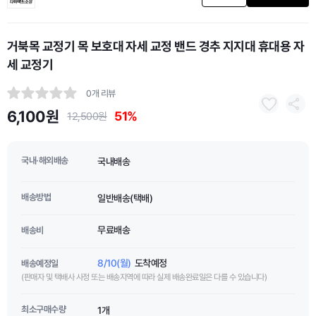
거북목 교정기 목 보호대 자세 교정 밴드 경추 지지대 휴대용 자
세 교정기
0개 리뷰
6,100원
51%
12,500원
국내·해외배송
국내배송
배송방법
일반배송(택배)
무료배송
배송비
8/10(월)
도착예정
배송예정일
(판매자 및 택배사 사정 또는 배송지역에 따라 실제 배송완료일은 다를 수 있습니다)
최소구매수량
1개