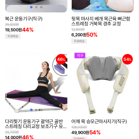
복근 운동기구(직구)
뒷목 마사지 베개 목근육 뻐근함
스트레칭 거북목 경추 교정
35,000원
44%
19,500원
12,500원
50%
6,200원
무료배송
무료배송
직구
46
54
%
%
다리찢기 운동기구 괄약근 골반
어깨 목 승모근마사지기(직구)
스트레칭 다리교정 보조기구 유연
108,000원
성 레그 요가 필라테스 헬스
54%
25,700원
49,900원
46%
14,000원
무료배송