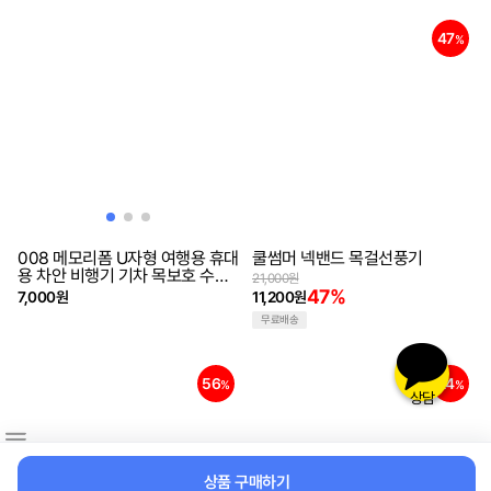
47
%
008 메모리폼 U자형 여행용 휴대
쿨썸머 넥밴드 목걸선풍기
용 차안 비행기 기차 목보호 수면
21,000원
베개
47%
7,000원
11,200원
무료배송
56
24
%
%
상담
상품 구매하기