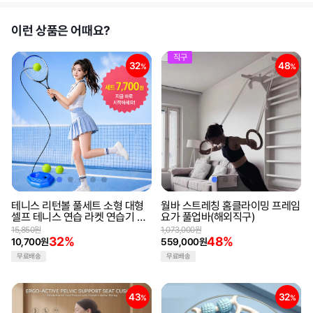
이런 상품은 어때요?
직구
32
48
%
%
테니스 리턴볼 풀세트 소형 대형
월바 스트레칭 홈클라이밍 프레임
셀프 테니스 연습 라켓 연습기 테
요가 풀업바(해외직구)
니스채
15,850원
1,073,000원
32%
48%
10,700원
559,000원
무료배송
무료배송
43
32
%
%