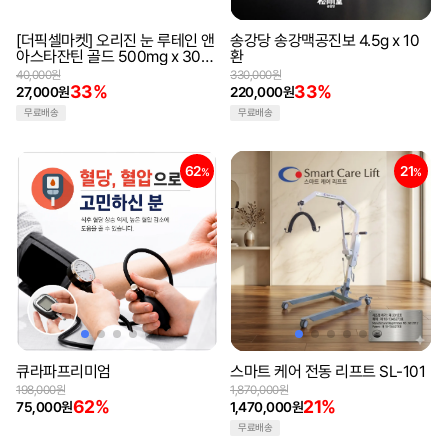
[더픽셀마켓] 오리진 눈 루테인 앤
송강당 송강맥공진보 4.5g x 10
아스타잔틴 골드 500mg x 30캡
환
슐
40,000원
330,000원
33%
33%
27,000원
220,000원
무료배송
무료배송
62
21
%
%
큐라파프리미엄
스마트 케어 전동 리프트 SL-101
198,000원
1,870,000원
62%
21%
75,000원
1,470,000원
무료배송