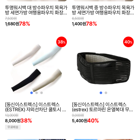
투명워시백 대 방수파우치 목욕가
투명워시백 중 방수파우치 목욕가
방 세면가방 여행용파우치 화장품
방 세면가방 여행용파우치 화장품
케이스 파우치
케이스 파우치
7,500원
6,500원
78%
78%
1,680원
1,400원
38
40
%
%
[동신이스트렉스] 이스트렉스
[동신이스트렉스] 이스트렉스
(ESTREX) 자외선차단 쿨토시 팔
(estrex) 토르마린 온열복대 무릎
토시 무봉제 자외선차단 기능성
보호대 찜질 벨크로형식 허리복대
13,000원
9,000원
10세트
38%
40%
8,000원
5,400원
무료배송