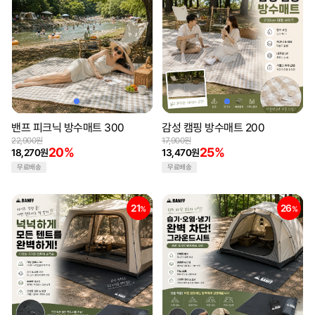
밴프 피크닉 방수매트 300
감성 캠핑 방수매트 200
22,900원
17,900원
20%
25%
18,270원
13,470원
무료배송
무료배송
21
26
%
%