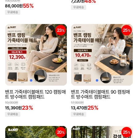
48%
190,000원
7,220원
55%
86,000원
무료배송
무료배송
23
25
%
%
밴프 가죽테이블매트 120 캠핑매
밴프 가죽테이블매트 90 캠핑매
트 방수매트 캠핑패드
트 방수매트 캠핑패드
19,900원
17,900원
23%
25%
15,390원
13,470원
무료배송
무료배송
20
25
%
%