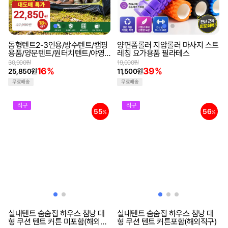
돔형텐트2-3인용/방수텐트/캠핑
양면폼롤러 지압롤러 마사지 스트
용품/양문텐트/원터치텐트/야영
레칭 요가용품 필라테스
텐트/그늘막텐트
30,900원
19,000원
16%
39%
25,850원
11,500원
무료배송
무료배송
직구
직구
55
56
%
%
실내텐트 숨숨집 하우스 침낭 대
실내텐트 숨숨집 하우스 침낭 대
형 쿠션 텐트 커튼 미포함(해외직
형 쿠션 텐트 커튼포함(해외직구)