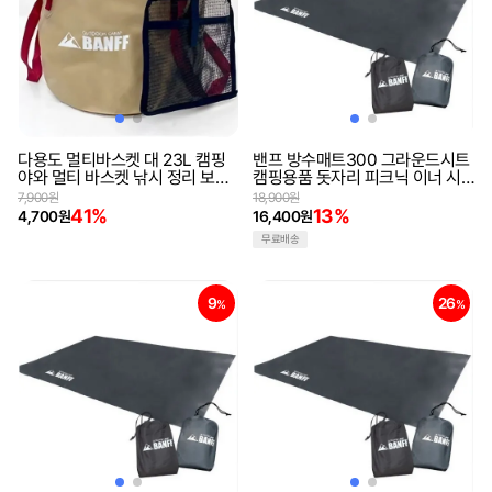
다용도 멀티바스켓 대 23L 캠핑
밴프 방수매트300 그라운드시트
야와 멀티 바스켓 낚시 정리 보관
캠핑용품 돗자리 피크닉 이너 시
방수
트 바닥 방수포 방수천
7,900원
18,900원
41%
13%
4,700원
16,400원
무료배송
9
26
%
%