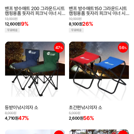
밴프 방수매트 200 그라운드시트
밴프 방수매트150 그라운드시트
캠핑용품 돗자리 피크닉 이너 시
캠핑용품 돗자리 피크닉 이너 시
트 바닥 방수포 방수천
트 바닥 방수포 방수천
13,900원
10,900원
9%
26%
12,600원
8,100원
무료배송
무료배송
47
56
%
%
등받이낚시의자 소
초간편낚시의자 소
8,900원
5,900원
47%
56%
4,710원
2,600원