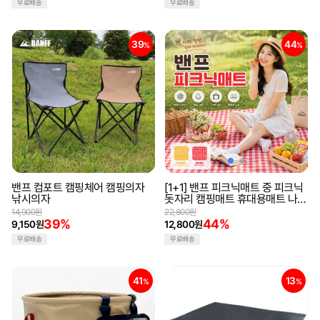
무료배송
무료배송
39
44
%
%
밴프 컴포트 캠핑체어 캠핑의자
[1+1] 밴프 피크닉매트 중 피크닉
낚시의자
돗자리 캠핑매트 휴대용매트 나들
이 방수재질
14,900원
22,800원
39%
44%
9,150원
12,800원
무료배송
무료배송
41
13
%
%