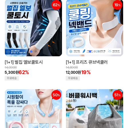
62
19
%
%
[1+1] 벌집 엘보쿨토시
[1+1] 프리즈 큐브넥쿨러
14,000원
14,800원
62%
19%
5,300원
12,000원
무료배송
무료배송
50
51
%
%