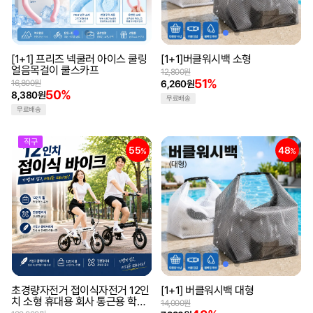
[1+1] 프리즈 넥쿨러 아이스 쿨링
[1+1]버클워시백 소형
얼음목걸이 쿨스카프
12,800원
51%
16,800원
6,260원
50%
8,380원
무료배송
무료배송
직구
55
48
%
%
초경량자전거 접이식자전거 12인
[1+1] 버클워시백 대형
치 소형 휴대용 회사 통근용 학생
14,000원
통학용(해외직구)