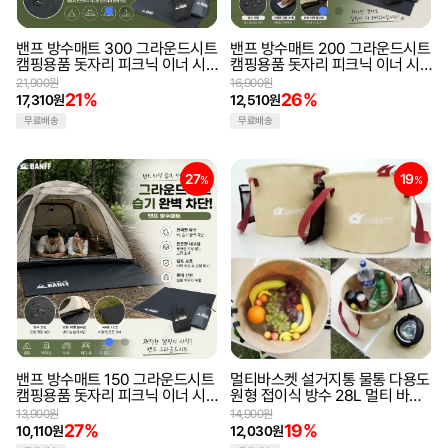
밴프 방수매트 300 그라운드시트
밴프 방수매트 200 그라운드시트
캠핑용품 돗자리 피크닉 이너 시
캠핑용품 돗자리 피크닉 이너 시
트 바닥 방수포 방수천
트 바닥 방수포 방수천
21,900원
16,900원
21%
26%
17,310원
12,510원
무료배송
무료배송
27
19
%
%
밴프 방수매트 150 그라운드시트
멀티바스켓 설거지통 물통 다용도
캠핑용품 돗자리 피크닉 이너 시
원형 접이식 방수 28L 멀티 바스
트 바닥 방수포 방수천
켓
13,900원
14,900원
27%
19%
10,110원
12,030원