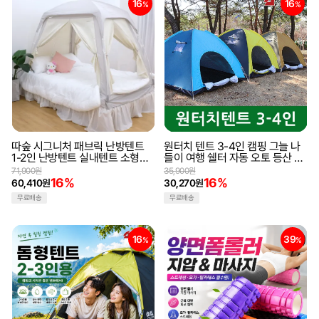
16
16
%
%
따숲 시그니처 패브릭 난방텐트
원터치 텐트 3-4인 캠핑 그늘 나
1-2인 난방텐트 실내텐트 소형텐
들이 여행 쉘터 자동 오토 등산 원
트외풍차단 방한텐트
터치텐트 캠핑텐트 야외텐트
71,900원
35,900원
16%
16%
60,410원
30,270원
무료배송
무료배송
16
39
%
%