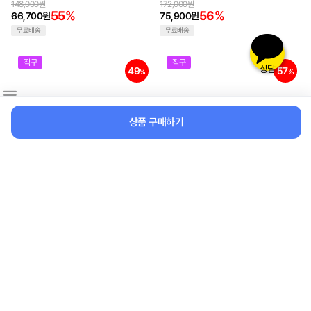
구)
148,000원
172,000원
55%
56%
66,700원
75,900원
무료배송
무료배송
직구
직구
상담
49
57
%
%
상품 구매하기
수온표시 충전식 휴대용 캠핑 샤
나무 팔씨름 운동기구 이두근 그
워기 대용량 건전지 6000mAh
립 전완근 운동 기구 팔씨름훈련
7800mAh 9600mAh 3단조절
(해외직구)
69,000원
110,000원
디지털 디스플레이(해외직구)
49%
57%
35,300원
47,000원
무료배송
무료배송
직구
직수입
67
%