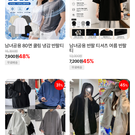
남녀공용 80면 쿨링 냉감 반팔티
남녀공용 반팔 티셔츠 여름 반팔
티
15,300원
48%
7,900원
13,000원
45%
7,200원
무료배송
무료배송
31
45
%
%