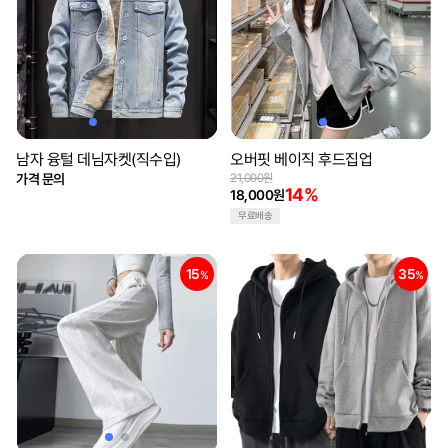
남자 융털 데님자켓(직수입)
오버핏 베이직 후드집업
가격 문의
21,000원
14%
18,000원
무료배송
15
35
%
%