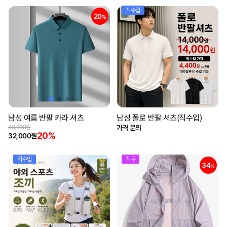
직수입
20
%
남성 여름 반팔 카라 셔츠
남성 폴로 반팔 셔츠(직수입)
40,000원
가격 문의
20%
32,000원
직수입
직구
34
%