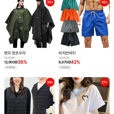
35
42
%
%
밴프 판초우의
비치반바지
19,900원
14,900원
35%
42%
12,900원
8,670원
무료배송
무료배송
36
27
%
%