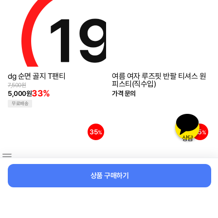
dg 순면 골지 T팬티
여름 여자 루즈핏 반팔 티셔스 원
피스티(직수입)
7,500원
33%
5,000원
가격 문의
무료배송
35
25
%
%
상담
상품 구매하기