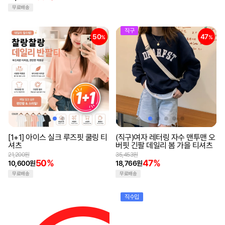
무료배송
직구
50
47
%
%
[1+1] 아이스 실크 루즈핏 쿨링 티
(직구)여자 레터링 자수 맨투맨 오
셔츠
버핏 긴팔 데일리 봄 가을 티셔츠
21,200원
35,453원
50%
47%
10,600원
18,766원
무료배송
무료배송
직수입
33
%