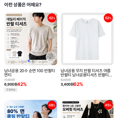
이런 상품은 어때요?
42
62
%
%
남녀공용 20수 순면 100 반팔티
남녀공용 무지 반팔 티셔츠 여름
면티
반팔티 남녀공용티셔츠 반팔티셔
츠 반팔면티 면티셔츠
11,900원
8,900원
42%
62%
6,900원
3,400원
무료배송
48
45
%
%