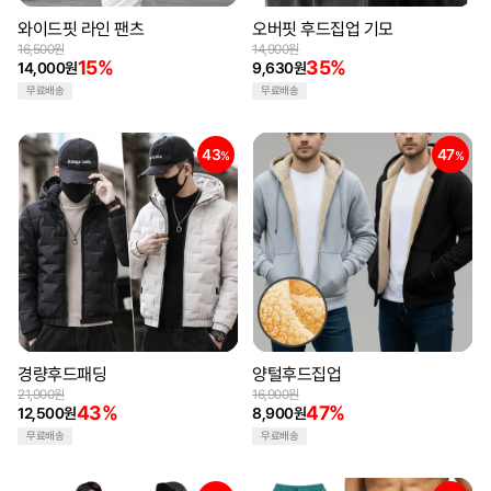
와이드핏 라인 팬츠
오버핏 후드집업 기모
16,500원
14,900원
15%
35%
14,000원
9,630원
무료배송
무료배송
43
47
%
%
경량후드패딩
양털후드집업
21,900원
16,900원
43%
47%
12,500원
8,900원
무료배송
무료배송