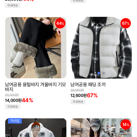
무료배송
무료배송
44
67
%
%
남여공용 융털바지 겨울바지 기모
남여공용 패딩 조끼
바지
38,000원
67%
25,000원
12,600원
44%
14,000원
무료배송
무료배송
직수입
14
%