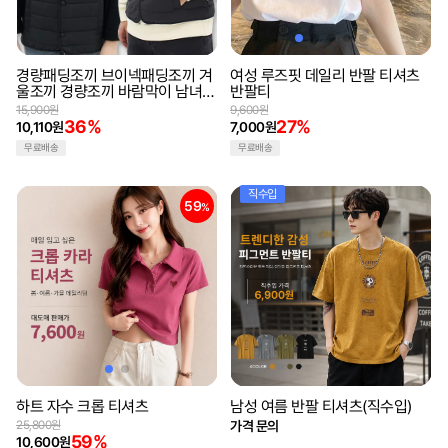
경량패딩조끼 브이넥패딩조끼 겨
여성 루즈핏 데일리 반팔 티셔츠
울조끼 경량조끼 바람막이 남녀공
반팔티
용조끼 패딩조끼
15,900원
9,600원
36%
27%
10,110원
7,000원
무료배송
무료배송
직수입
59
%
하트 자수 크롭 티셔츠
남성 여름 반팔 티셔츠(직수입)
25,800원
가격 문의
59%
10,600원