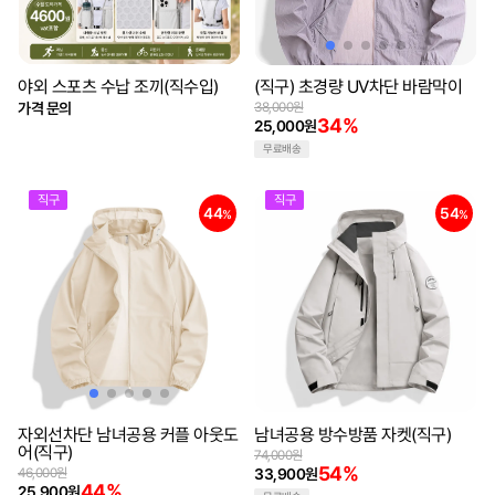
야외 스포츠 수납 조끼(직수입)
(직구) 초경량 UV차단 바람막이
가격 문의
38,000원
34%
25,000원
무료배송
직구
직구
44
54
%
%
자외선차단 남녀공용 커플 아웃도
남녀공용 방수방품 자켓(직구)
어(직구)
74,000원
54%
46,000원
33,900원
44%
25,900원