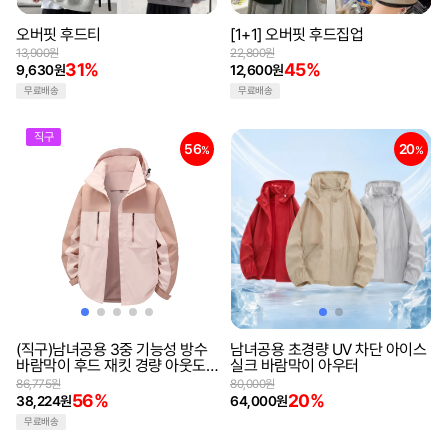
오버핏 후드티
[1+1] 오버핏 후드집업
13,900원
22,800원
31%
45%
9,630원
12,600원
무료배송
무료배송
직구
56
20
%
%
(직구)남녀공용 3중 기능성 방수
남녀공용 초경량 UV 차단 아이스
바람막이 후드 재킷 경량 아웃도
실크 바람막이 아우터
어 점퍼
86,775원
80,000원
56%
20%
38,224원
64,000원
무료배송