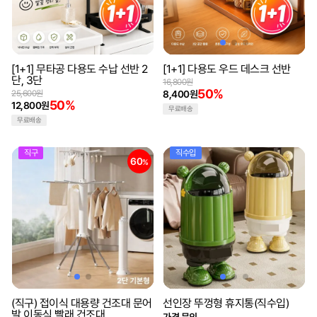
[1+1] 무타공 다용도 수납 선반 2
[1+1] 다용도 우드 데스크 선반
단, 3단
16,800원
50%
25,600원
8,400원
50%
12,800원
무료배송
무료배송
직구
직수입
60
%
(직구) 접이식 대용량 건조대 문어
선인장 뚜껑형 휴지통(직수입)
발 이동식 빨래 건조대