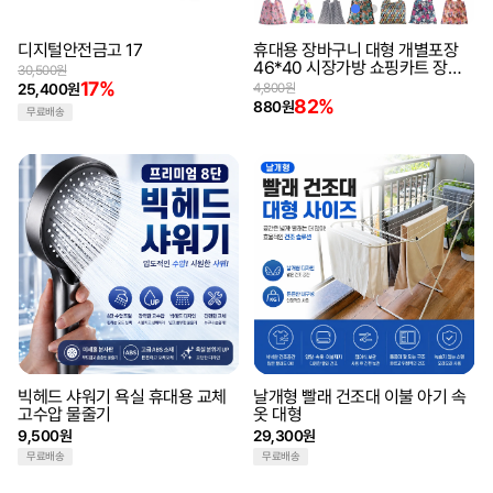
디지털안전금고 17
휴대용 장바구니 대형 개별포장
46*40 시장가방 쇼핑카트 장바
30,500원
구니 에코백 대용량장바구니 보조
17%
25,400원
4,800원
가방
82%
880원
무료배송
빅헤드 샤워기 욕실 휴대용 교체
날개형 빨래 건조대 이불 아기 속
고수압 물줄기
옷 대형
9,500원
29,300원
무료배송
무료배송