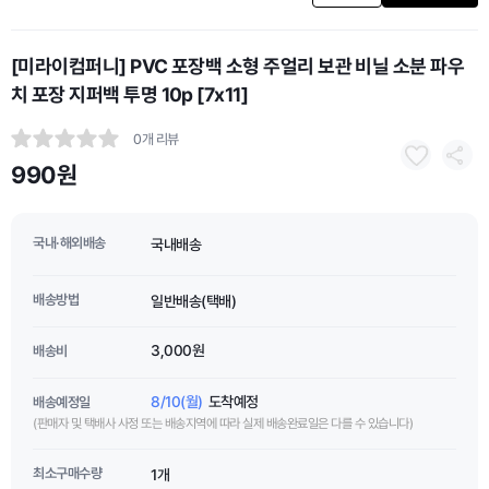
[미라이컴퍼니] PVC 포장백 소형 주얼리 보관 비닐 소분 파우
치 포장 지퍼백 투명 10p [7x11]
0개 리뷰
990원
국내·해외배송
국내배송
배송방법
일반배송(택배)
3,000원
배송비
8/10(월)
도착예정
배송예정일
(판매자 및 택배사 사정 또는 배송지역에 따라 실제 배송완료일은 다를 수 있습니다)
최소구매수량
1개