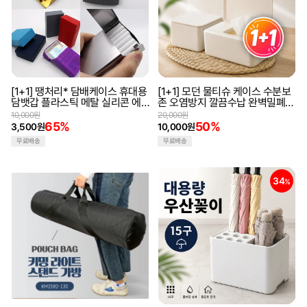
[1+1] 땡처리* 담배케이스 휴대용
[1+1] 모던 물티슈 케이스 수분보
담뱃갑 플라스틱 메탈 실리콘 에
존 오염방지 깔끔수납 완벽밀폐
쎄 보관케이스 파우치 최저가 모
원터치케이스
10,000원
20,000원
음전
65%
50%
3,500원
10,000원
무료배송
무료배송
34
%