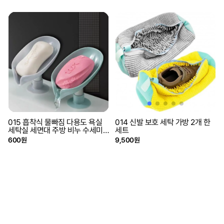
015 흡착식 물빠짐 다용도 욕실
014 신발 보호 세탁 가방 2개 한
세탁실 세면대 주방 비누 수세미
세트
케이스
600원
9,500원