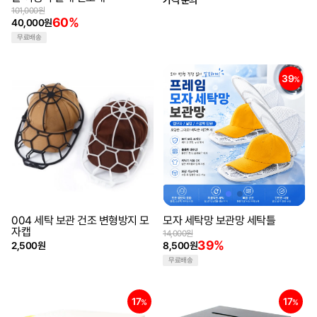
가격 문의
101,000원
60%
40,000원
무료배송
39
%
004 세탁 보관 건조 변형방지 모
모자 세탁망 보관망 세탁틀
자캡
14,000원
39%
2,500원
8,500원
무료배송
17
17
%
%