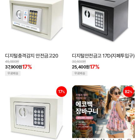
디지털충격감지 안전금고20
디지털안전금고 17D(지폐투입구)
45,900원
30,500원
17%
17%
37,900원
25,400원
무료배송
무료배송
17
82
%
%