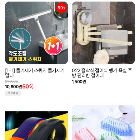
50
%
[1+1] 물기제거 스퀴지 물기제거
022 흡착식 접이식 행거 욕실 주
밀대
방 편리한 걸이대
21,600원
1,500원
50%
10,800원
무료배송