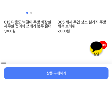
013 다용도 벽걸이 주방 화장실
005 세제 주입 청소 설거지 주방
사무실 접이식 쓰레기 봉투 홀더
세척 브러쉬
1,300원
2,000원
50
%
상담
상품 구매하기
001 양면 사용 샤워 목욕 손잡이
[2+2] 논슬립 실리콘 풋 브러쉬 발
등 브러쉬 솔
각질제거 지압 마사지 발 세척 매
트
1,000원
25,200원
50%
12,600원