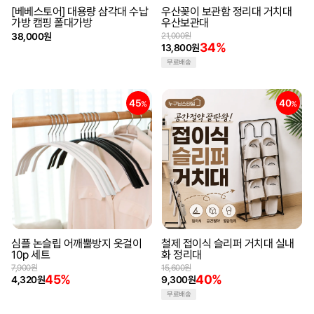
[베베스토어] 대용량 삼각대 수납
우산꽂이 보관함 정리대 거치대
가방 캠핑 폴대가방
우산보관대
38,000원
21,000원
34%
13,800원
무료배송
45
40
%
%
심플 논슬립 어깨뿔방지 옷걸이
철제 접이식 슬리퍼 거치대 실내
10p 세트
화 정리대
7,900원
15,600원
45%
40%
4,320원
9,300원
무료배송