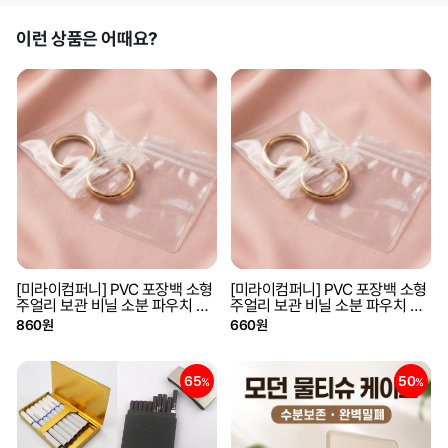
이런 상품은 어때요?
[미라이컴퍼니] PVC 포장백 소형
[미라이컴퍼니] PVC 포장백 소형
주얼리 보관 비닐 소분 파우치 포
주얼리 보관 비닐 소분 파우치 포
장 지퍼백 투명 10p [6x8]
장 지퍼백 투명 10p [5x7]
860원
660원
65
50
%
%