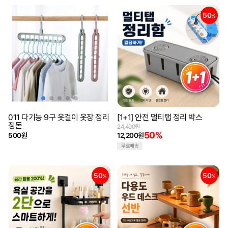
50
%
011 다기능 9구 옷걸이 옷장 정리
[1+1] 안전 멀티탭 정리 박스
정돈
24,400원
50%
500원
12,200원
무료배송
50
50
%
%