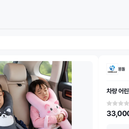
몽돌
차량 어린
33,00