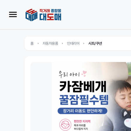
홈
자동차용품
인테리어
시트/쿠션