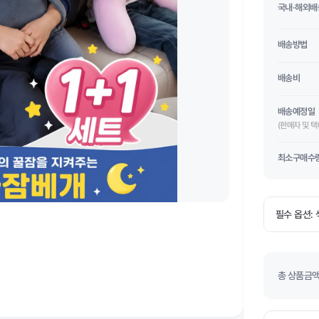
국내·해외배
배송방법
배송비
배송예정일
(판매자 및 
최소구매수
총 상품금액(