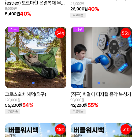
(estrex) 토르마린 온열복대 무릎
45,000원
보호대 찜질 벨크로형식 허리복대
40%
9,000원
26,900원
40%
5,400원
무료배송
직구
직구
54
55
%
%
크로스오버 해먹(직구)
(직구) 벽걸이 디지털 음악 복싱기
120,000원
93,000원
54%
55%
55,200원
42,200원
무료배송
무료배송
48
51
%
%