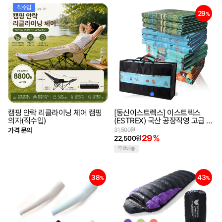
직수입
29
%
캠핑 안락 리클라이닝 체어 캠핑
[동신이스트렉스] 이스트렉스
의자(직수입)
(ESTREX) 국산 공장직영 고급 캠
핑매트 모음 사은품증정 270cm
가격 문의
31,500원
휴대용가방 접이식 대형 특대형
29%
22,500원
텐트매트
무료배송
38
43
%
%