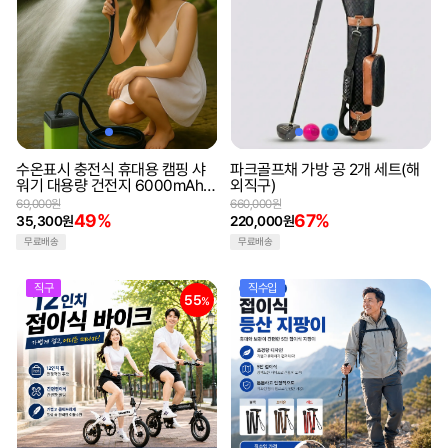
수온표시 충전식 휴대용 캠핑 샤
파크골프채 가방 공 2개 세트(해
워기 대용량 건전지 6000mAh
외직구)
7800mAh 9600mAh 3단조절
69,000원
660,000원
디지털 디스플레이(해외직구)
49%
67%
35,300원
220,000원
무료배송
무료배송
직구
직수입
55
%