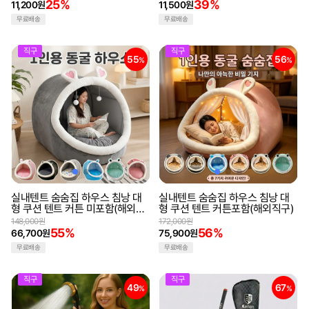
25%
39%
11,200원
11,500원
무료배송
무료배송
직구
직구
55
56
%
%
실내텐트 숨숨집 하우스 침낭 대
실내텐트 숨숨집 하우스 침낭 대
형 쿠션 텐트 커튼 미포함(해외직
형 쿠션 텐트 커튼포함(해외직구)
구)
148,000원
172,000원
55%
56%
66,700원
75,900원
무료배송
무료배송
직구
직구
49
67
%
%