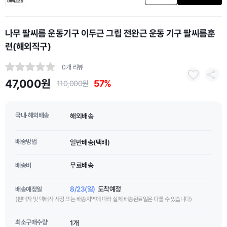
나무 팔씨름 운동기구 이두근 그립 전완근 운동 기구 팔씨름훈
련(해외직구)
0개 리뷰
47,000원
57%
110,000원
국내·해외배송
해외배송
배송방법
일반배송(택배)
무료배송
배송비
8/23(일)
도착예정
배송예정일
(판매자 및 택배사 사정 또는 배송지역에 따라 실제 배송완료일은 다를 수 있습니다)
최소구매수량
1개