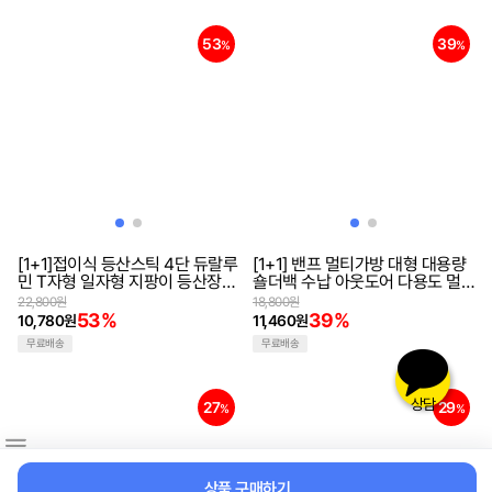
53
39
%
%
[1+1]접이식 등산스틱 4단 듀랄루
[1+1] 밴프 멀티가방 대형 대용량
민 T자형 일자형 지팡이 등산장비
숄더백 수납 아웃도어 다용도 멀
간편한 휴대용 경량 트레킹 스틱
티 케이스 캠핑가방
22,800원
18,800원
(중형)
53%
39%
10,780원
11,460원
무료배송
무료배송
상담
27
29
%
%
상품 구매하기