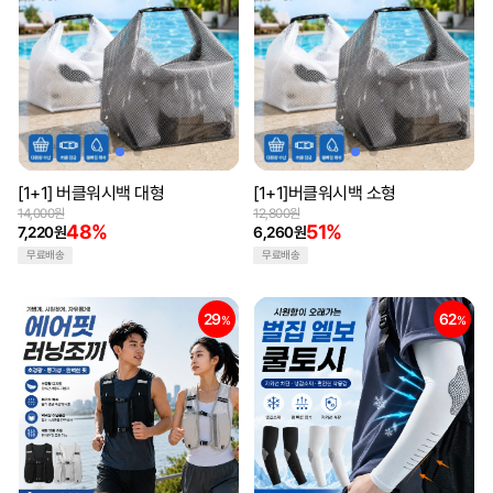
[1+1] 버클워시백 대형
[1+1]버클워시백 소형
14,000원
12,800원
48%
51%
7,220원
6,260원
무료배송
무료배송
29
62
%
%