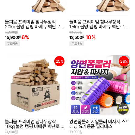
늘피움 프리미엄 참나무장작
늘피움 프리미엄 참나무장작
20kg 불멍 캠핑 바베큐 벽난로 화
15kg 불멍 캠핑 바베큐 벽난로 화
목 땔감 우드 기계건조
목 땔감 우드 기계건조
16,900원
13,900원
6%
10%
15,900원
12,500원
무료배송
무료배송
25
39
%
%
늘피움 프리미엄 참나무장작
양면폼롤러 지압롤러 마사지 스트
10kg 불멍 캠핑 바베큐 벽난로 화
레칭 요가용품 필라테스
목 땔감 우드 기계건조
14,900원
19,000원