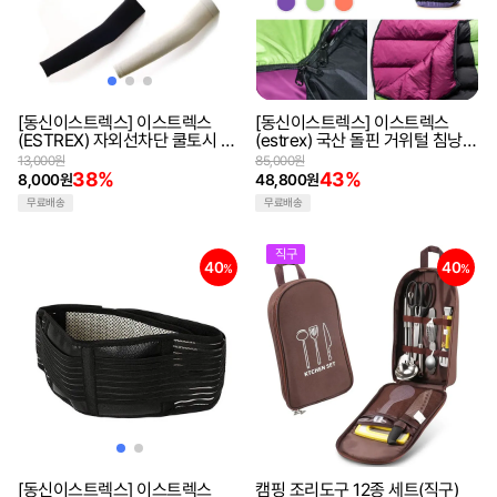
[동신이스트렉스] 이스트렉스
[동신이스트렉스] 이스트렉스
(ESTREX) 자외선차단 쿨토시 팔
(estrex) 국산 돌핀 거위털 침낭
토시 무봉제 자외선차단 기능성
머미형 캠핑침낭 차박 사계절 이
13,000원
85,000원
10세트
불대용
38%
43%
8,000원
48,800원
무료배송
무료배송
직구
40
40
%
%
[동신이스트렉스] 이스트렉스
캠핑 조리도구 12종 세트(직구)