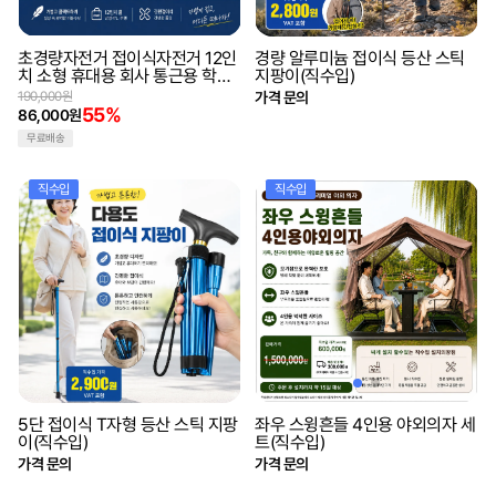
초경량자전거 접이식자전거 12인
경량 알루미늄 접이식 등산 스틱
치 소형 휴대용 회사 통근용 학생
지팡이(직수입)
통학용(해외직구)
190,000원
가격 문의
55%
86,000원
무료배송
직수입
직수입
5단 접이식 T자형 등산 스틱 지팡
좌우 스윙흔들 4인용 야외의자 세
이(직수입)
트(직수입)
가격 문의
가격 문의