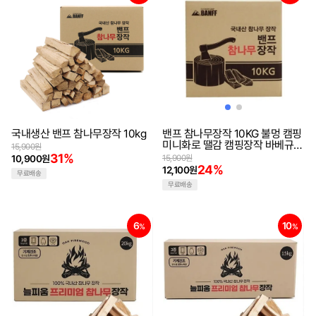
국내생산 밴프 참나무장작 10kg
밴프 참나무장작 10KG 불멍 캠핑
미니화로 땔감 캠핑장작 바베규장
15,900원
작 불멍장작
31%
10,900원
15,900원
24%
12,100원
무료배송
무료배송
6
10
%
%