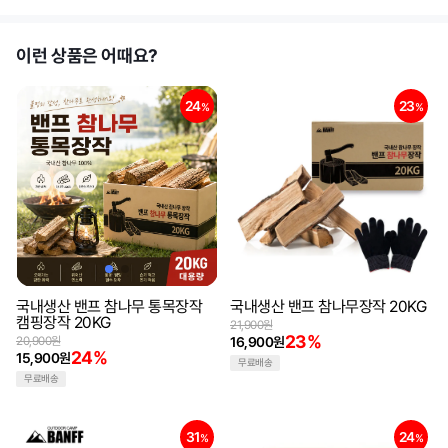
이런 상품은 어때요?
24
23
%
%
국내생산 밴프 참나무 통목장작
국내생산 밴프 참나무장작 20KG
캠핑장작 20KG
21,900원
23%
20,900원
16,900원
24%
15,900원
무료배송
무료배송
31
24
%
%