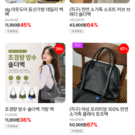
dg 아웃도어 등산가방 데일리 백
(직구) 천연 소가죽 소프트 커브 브
팩
레더 숄더백
20,400원
120,000원
45%
64%
11,300원
43,600원
무료배송
무료배송
직구
36
67
%
%
초경량 방수 숄더백 가방 백
(직구) 여성 프리미엄 100% 천연
소가죽 클래식 토트백
17,500원
36%
11,200원
150,000원
67%
50,000원
무료배송
무료배송