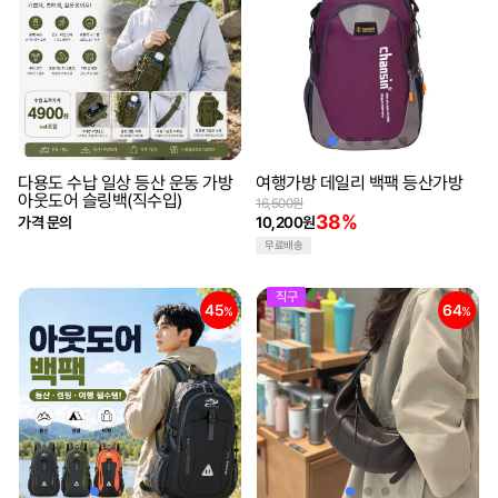
다용도 수납 일상 등산 운동 가방
여행가방 데일리 백팩 등산가방
아웃도어 슬링백(직수입)
16,500원
38%
가격 문의
10,200원
무료배송
직구
45
64
%
%