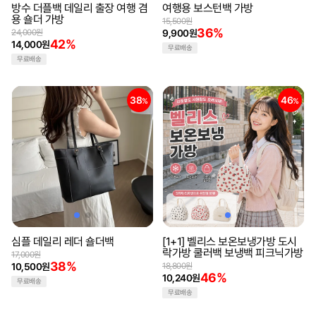
방수 더플백 데일리 출장 여행 겸
여행용 보스턴백 가방
용 숄더 가방
15,500원
36%
24,000원
9,900원
42%
14,000원
무료배송
무료배송
38
46
%
%
심플 데일리 레더 숄더백
[1+1] 벨리스 보온보냉가방 도시
락가방 쿨러백 보냉백 피크닉가방
17,000원
38%
10,500원
18,800원
46%
10,240원
무료배송
무료배송