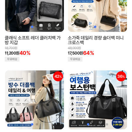
클래식 소프트 레더 클러치백 가
소가죽 데일리 경량 숄더백 미니
방 지갑
크로스백
18,700원
48,000원
40%
64%
11,200원
17,500원
무료배송
무료배송
42
36
%
%