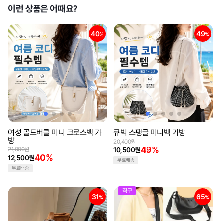
이런 상품은 어때요?
40
49
%
%
여성 골드버클 미니 크로스백 가
큐빅 스팽글 미니백 가방
방
20,400원
49%
21,000원
10,500원
40%
12,500원
무료배송
무료배송
직구
31
65
%
%