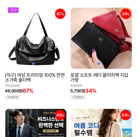
직구
67
34
%
%
(직구) 여성 프리미엄 100% 천연
로얄 소프트 레더 클러치백 지갑
소가죽 숄더백
가방
150,000원
8,600원
67%
34%
49,000원
5,700원
무료배송
무료배송
40
64
%
%