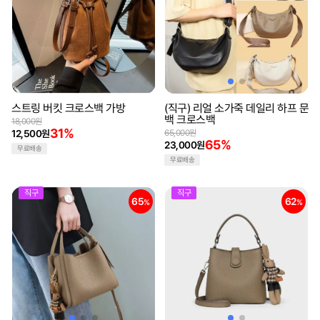
스트링 버킷 크로스백 가방
(직구) 리얼 소가죽 데일리 하프 문
백 크로스백
18,000원
31%
12,500원
65,000원
65%
23,000원
무료배송
무료배송
직구
직구
65
62
%
%