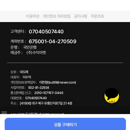
47
58
%
%
스카프 포인트 토트백
[1+1] 딜리셔스 보온 보냉 도시락
가방 직장인 런치백 피크닉 쿨러
18,000원
백
47%
9,500원
18,800원
58%
7,900원
무료배송
무료배송
상담
48
68
%
%
상품 구매하기