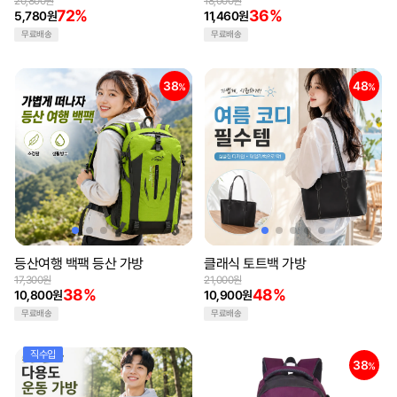
20,800원
18,000원
72%
36%
5,780원
11,460원
무료배송
무료배송
38
48
%
%
등산여행 백팩 등산 가방
클래식 토트백 가방
17,300원
21,000원
38%
48%
10,800원
10,900원
무료배송
무료배송
직수입
38
%