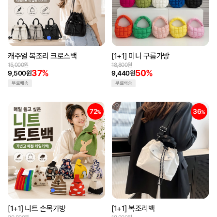
캐주얼 복조리 크로스백
[1+1] 미니 구름가방
15,000원
18,800원
37%
50%
9,500원
9,440원
무료배송
무료배송
72
36
%
%
[1+1] 니트 손목가방
[1+1] 복조리백