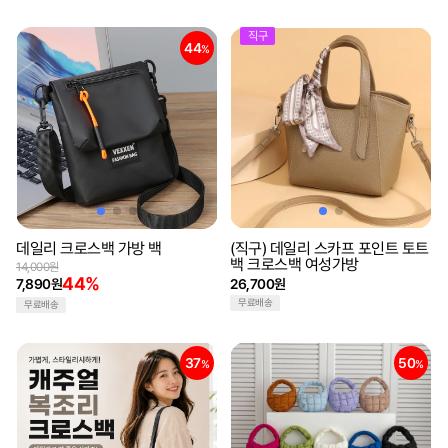
직구
44
%
데일리 크로스백 가방 백
(직구) 데일리 스카프 포인트 토트
백 크로스백 여성가방
14,000원
44%
7,890원
26,700원
무료배송
무료배송
37
50
%
%