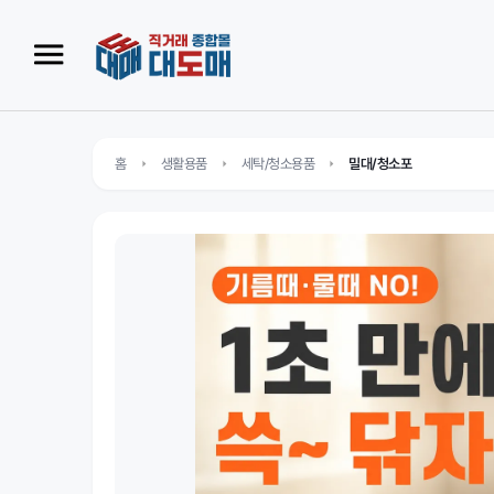
홈
생활용품
세탁/청소용품
밀대/청소포