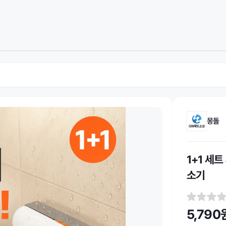
몽돌
1+1 세
소기
5,790