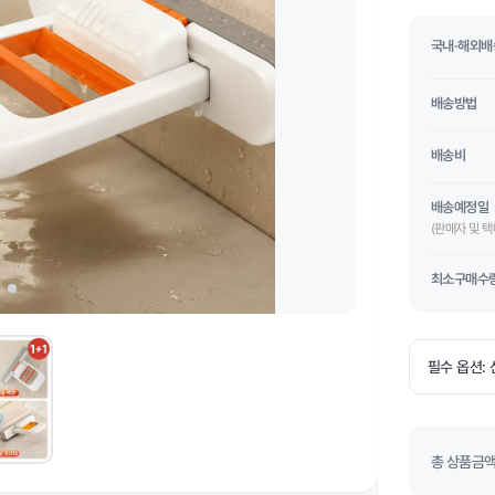
국내·해외배
배송방법
배송비
배송예정일
(판매자 및 
최소구매수
총 상품금액(