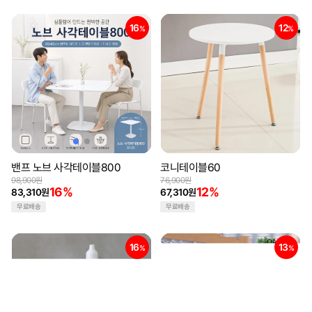
16
12
%
%
밴프 노브 사각테이블800
코니테이블60
98,900원
76,900원
16%
12%
83,310원
67,310원
무료배송
무료배송
16
13
%
%