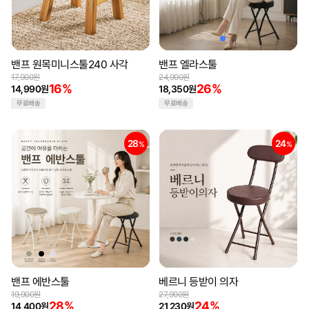
밴프 원목미니스툴240 사각
밴프 엘라스툴
17,900원
24,900원
16%
26%
14,990원
18,350원
무료배송
무료배송
28
24
%
%
밴프 에반스툴
베르니 등받이 의자
19,900원
27,900원
28%
24%
14,400원
21,230원