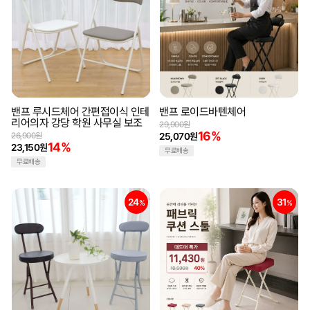
밴프 루시드체어 간편접이식 인테
밴프 로이드바텐체어
리어의자 강당 학원 사무실 보조
29,900원
16%
26,900원
25,070원
14%
23,150원
무료배송
무료배송
24
31
%
%