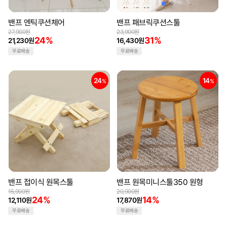
밴프 엔틱쿠션체어
밴프 패브릭쿠션스툴
27,900원
23,900원
24%
31%
21,230원
16,430원
무료배송
무료배송
24
14
%
%
밴프 접이식 원목스툴
밴프 원목미니스툴350 원형
15,900원
20,900원
24%
14%
12,110원
17,870원
무료배송
무료배송