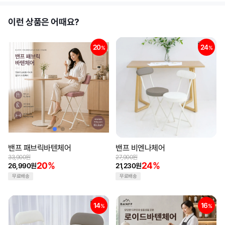
이런 상품은 어때요?
20
24
%
%
밴프 패브릭바텐체어
밴프 비엔나체어
33,900원
27,900원
20%
24%
26,990원
21,230원
무료배송
무료배송
14
16
%
%