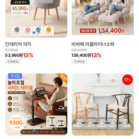
인테리어 의자
비바체 리클라이너소파
61,900원
160,000원
13%
13%
53,990원
139,400원
무료배송
무료배송
직수입
17
%