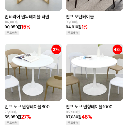
인테리어 원목테이블 타원
밴프 모던테이블
107,000원
96,000원
15%
1%
90,950원
94,910원
무료배송
무료배송
27
48
%
%
밴프 노브 원형테이블800
밴프 노브 원형테이블1000
76,900원
187,900원
27%
48%
55,950원
97,030원
무료배송
무료배송