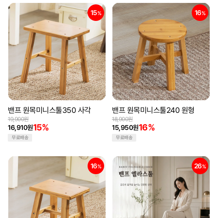
15
16
%
%
밴프 원목미니스툴350 사각
밴프 원목미니스툴240 원형
19,900원
18,900원
15%
16%
16,910원
15,950원
무료배송
무료배송
16
26
%
%