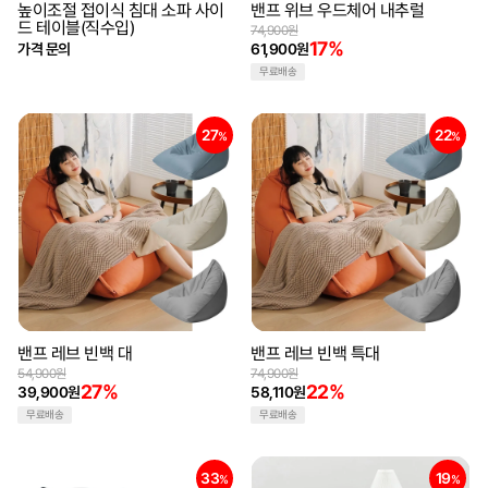
높이조절 접이식 침대 소파 사이
밴프 위브 우드체어 내추럴
드 테이블(직수입)
74,900원
17%
가격 문의
61,900원
무료배송
27
22
%
%
밴프 레브 빈백 대
밴프 레브 빈백 특대
54,900원
74,900원
27%
22%
39,900원
58,110원
무료배송
무료배송
33
19
%
%