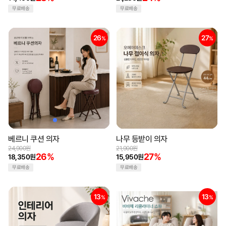
무료배송
무료배송
26
27
%
%
베르니 쿠션 의자
나무 등받이 의자
24,900원
21,900원
26%
27%
18,350원
15,950원
무료배송
무료배송
13
13
%
%