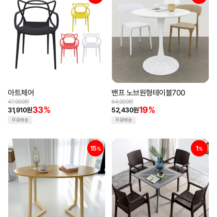
아트체어
밴프 노브원형테이블700
47,900원
64,900원
33%
19%
31,910원
52,430원
무료배송
무료배송
15
1
%
%