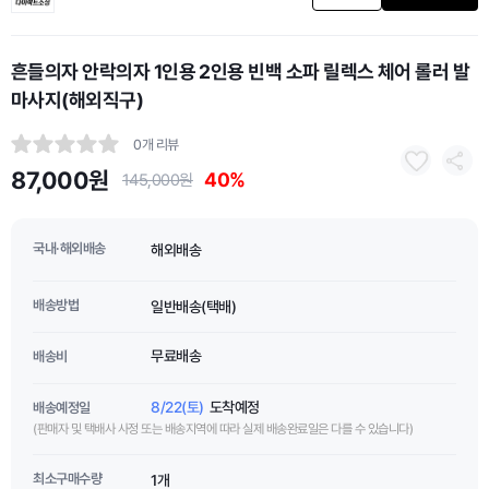
흔들의자 안락의자 1인용 2인용 빈백 소파 릴렉스 체어 롤러 발
마사지(해외직구)
0개 리뷰
87,000원
40%
145,000원
국내·해외배송
해외배송
배송방법
일반배송(택배)
무료배송
배송비
8/22(토)
도착예정
배송예정일
(판매자 및 택배사 사정 또는 배송지역에 따라 실제 배송완료일은 다를 수 있습니다)
최소구매수량
1개