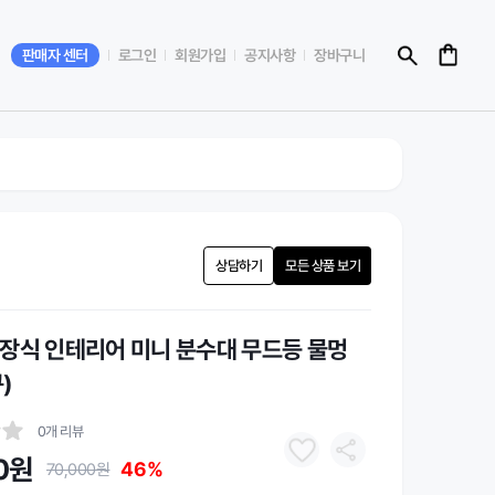
판매자 센터
로그인
회원가입
공지사항
장바구니
상담하기
모든 상품 보기
장식 인테리어 미니 분수대 무드등 물멍
)
0개 리뷰
0원
46%
70,000원