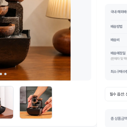
국내·해외배
배송방법
배송비
배송예정일
(판매자 및 
최소구매수
총 상품금액(