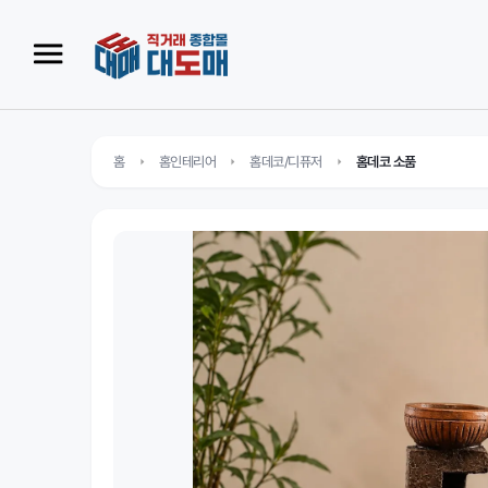
홈
홈인테리어
홈데코/디퓨저
홈데코 소품