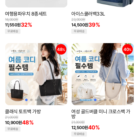
여행용파우치 8종세트
아이스쿨러백33L
16,900원
23,900원
32%
39%
11,550원
14,500원
무료배송
무료배송
48
40
%
%
클래식 토트백 가방
여성 골드버클 미니 크로스백 가
방
21,000원
48%
10,900원
21,000원
40%
12,500원
무료배송
무료배송