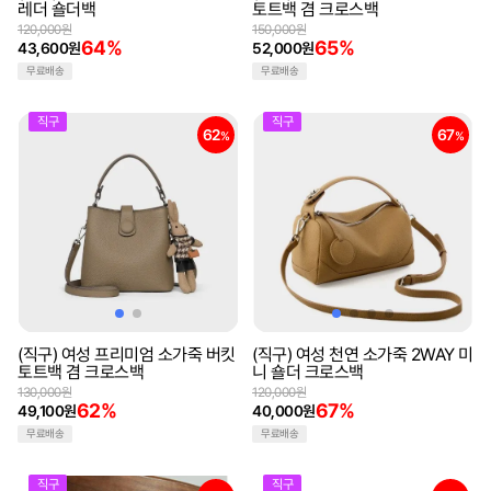
레더 숄더백
토트백 겸 크로스백
120,000원
150,000원
64%
65%
43,600원
52,000원
무료배송
무료배송
직구
직구
62
67
%
%
(직구) 여성 프리미엄 소가죽 버킷
(직구) 여성 천연 소가죽 2WAY 미
토트백 겸 크로스백
니 숄더 크로스백
130,000원
120,000원
62%
67%
49,100원
40,000원
무료배송
무료배송
직구
직구