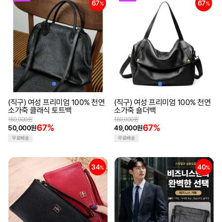
67
67
%
%
(직구) 여성 프리미엄 100% 천연
(직구) 여성 프리미엄 100% 천연
소가죽 클래식 토트백
소가죽 숄더백
150,000원
150,000원
67%
67%
50,000원
49,000원
무료배송
무료배송
34
40
%
%