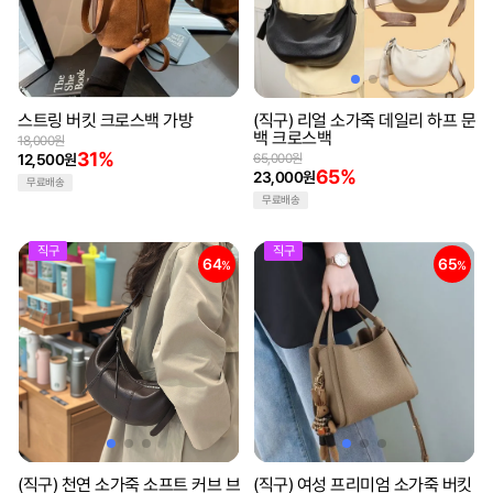
스트링 버킷 크로스백 가방
(직구) 리얼 소가죽 데일리 하프 문
백 크로스백
18,000원
31%
12,500원
65,000원
65%
23,000원
무료배송
무료배송
직구
직구
64
65
%
%
(직구) 천연 소가죽 소프트 커브 브
(직구) 여성 프리미엄 소가죽 버킷