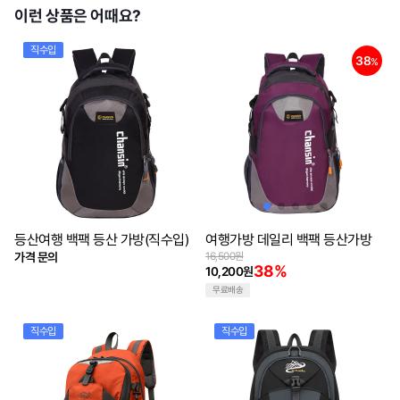
이런 상품은 어때요?
직수입
38
%
등산여행 백팩 등산 가방(직수입)
여행가방 데일리 백팩 등산가방
가격 문의
16,500원
38%
10,200원
무료배송
직수입
직수입