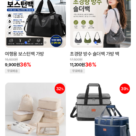
여행용 보스턴백 가방
초경량 방수 숄더백 가방 백
15,500원
17,500원
36%
36%
9,900원
11,200원
무료배송
무료배송
32
39
%
%