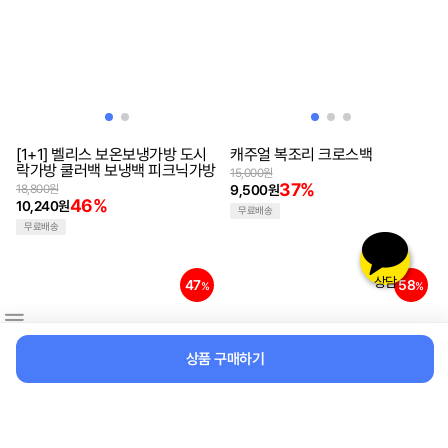
[1+1] 벨리스 보온보냉가방 도시
캐주얼 복조리 크로스백
락가방 쿨러백 보냉백 피크닉가방
15,000원
37%
18,800원
9,500원
46%
10,240원
무료배송
무료배송
상담
47
58
%
%
상품 구매하기