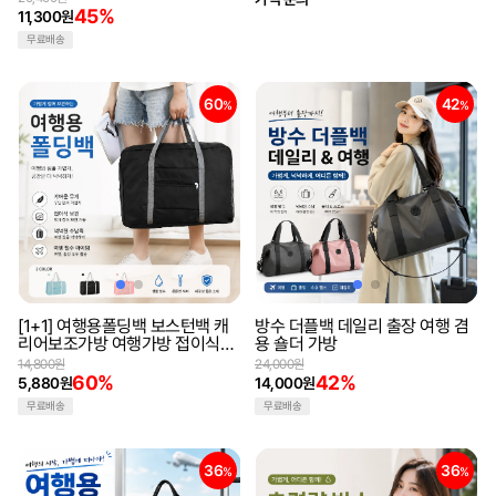
45%
11,300원
무료배송
60
42
%
%
[1+1] 여행용폴딩백 보스턴백 캐
방수 더플백 데일리 출장 여행 겸
리어보조가방 여행가방 접이식폴
용 숄더 가방
딩백 파우치
14,800원
24,000원
60%
42%
5,880원
14,000원
무료배송
무료배송
36
36
%
%