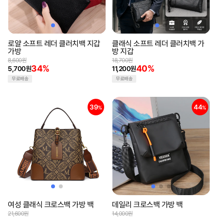
로얄 소프트 레더 클러치백 지갑
클래식 소프트 레더 클러치백 가
가방
방 지갑
8,600원
18,700원
34%
40%
5,700원
11,200원
무료배송
무료배송
39
44
%
%
여성 클래식 크로스백 가방 백
데일리 크로스백 가방 백
21,600원
14,000원