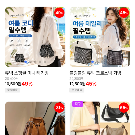
49
45
%
%
큐빅 스팽글 미니백 가방
블링블링 큐빅 크로스백 가방
20,400원
22,800원
49%
45%
10,500원
12,500원
무료배송
무료배송
직구
31
65
%
%