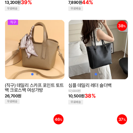
39%
44%
13,200원
7,890원
무료배송
무료배송
직구
38
%
(직구) 데일리 스카프 포인트 토트
심플 데일리 레더 숄더백
백 크로스백 여성가방
17,000원
38%
26,700원
10,500원
무료배송
무료배송
46
37
%
%