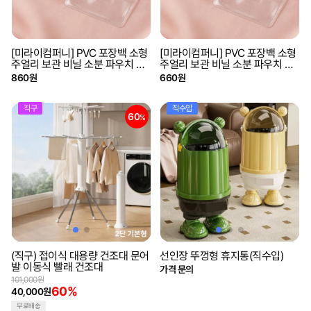
[미라이컴퍼니] PVC 포장백 소형
[미라이컴퍼니] PVC 포장백 소형
주얼리 보관 비닐 소분 파우치 포
주얼리 보관 비닐 소분 파우치 포
장 지퍼백 투명 10p [6x8]
장 지퍼백 투명 10p [5x7]
860원
660원
직구
직수입
60
%
(직구) 접이식 대용량 건조대 문어
선인장 뚜껑형 휴지통(직수입)
발 이동식 빨래 건조대
가격 문의
101,000원
60%
40,000원
무료배송