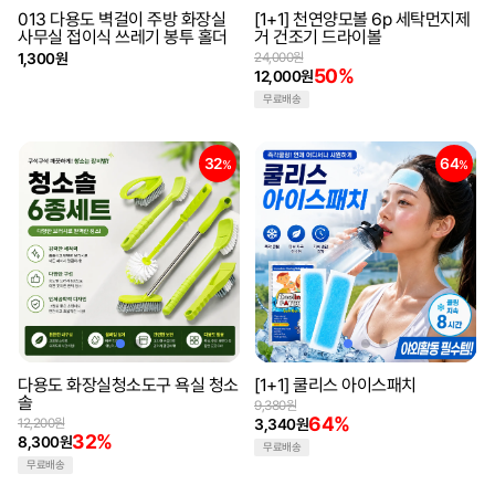
013 다용도 벽걸이 주방 화장실
[1+1] 천연양모볼 6p 세탁먼지제
사무실 접이식 쓰레기 봉투 홀더
거 건조기 드라이볼
1,300원
24,000원
50%
12,000원
무료배송
32
64
%
%
다용도 화장실청소도구 욕실 청소
[1+1] 쿨리스 아이스패치
솔
9,380원
64%
12,200원
3,340원
32%
8,300원
무료배송
무료배송