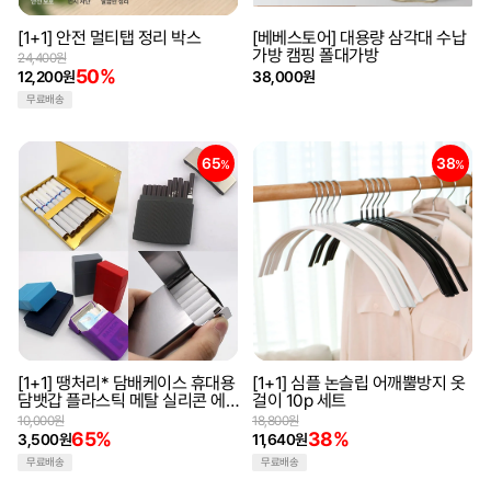
[1+1] 안전 멀티탭 정리 박스
[베베스토어] 대용량 삼각대 수납
가방 캠핑 폴대가방
24,400원
50%
12,200원
38,000원
무료배송
65
38
%
%
[1+1] 땡처리* 담배케이스 휴대용
[1+1] 심플 논슬립 어깨뿔방지 옷
담뱃갑 플라스틱 메탈 실리콘 에
걸이 10p 세트
쎄 보관케이스 파우치 최저가 모
10,000원
18,800원
음전
65%
38%
3,500원
11,640원
무료배송
무료배송