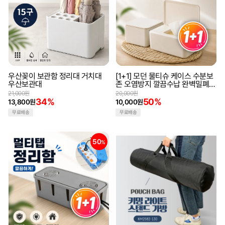
우산꽂이 보관함 정리대 거치대
[1+1] 모던 물티슈 케이스 수분보
우산보관대
존 오염방지 깔끔수납 완벽밀폐
원터치케이스
21,000원
20,000원
34%
50%
13,800원
10,000원
무료배송
무료배송
50
%