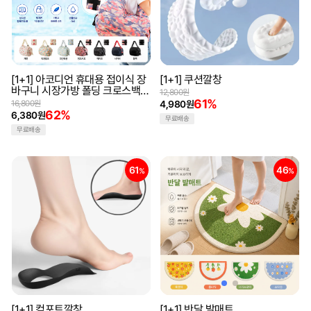
[1+1] 아코디언 휴대용 접이식 장
[1+1] 쿠션깔창
바구니 시장가방 폴딩 크로스백
12,800원
마트 대용량 여행가방
61%
16,800원
4,980원
62%
6,380원
무료배송
무료배송
61
46
%
%
[1+1] 컴포트깔창
[1+1] 반달 발매트