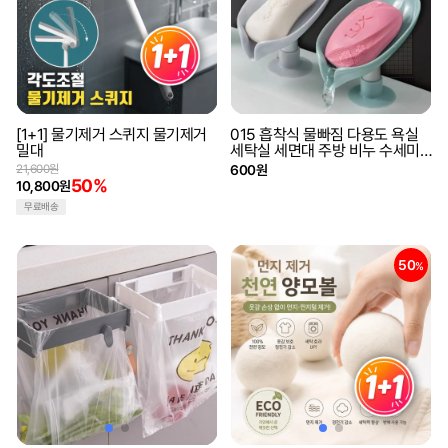
[1+1] 물기제거 스퀴지 물기제거
015 흡착식 물빠짐 다용도 욕실
밀대
세탁실 세면대 주방 비누 수세미
케이스
21,600원
600원
50%
10,800원
무료배송
50
%