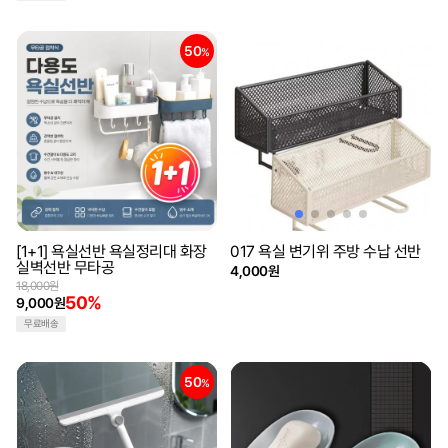
50
%
[1+1] 욕실선반 욕실정리대 화장
017 욕실 변기위 주방 수납 선반
실벽선반 무타공
4,000원
18,000원
50%
9,000원
무료배송
50
%