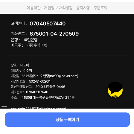
고급형 모던쇼핑카트 핸드카트 접
빅헤드 샤워기 욕실 휴대용 교체
이식쇼핑카트 시장바구니 시장카
고수압 물줄기
트 장바구니 2단손잡이
16,900원
9,500원
36%
10,800원
무료배송
무료배송
상담
상품 구매하기