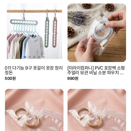
011 다기능 9구 옷걸이 옷장 정리
[미라이컴퍼니] PVC 포장백 소형
정돈
주얼리 보관 비닐 소분 파우치 포
장 지퍼백 투명 10p [7x11]
500원
990원