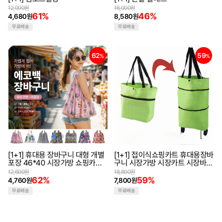
12,000원
16,000원
61%
46%
4,680원
8,580원
무료배송
무료배송
62
59
%
%
[1+1] 휴대용 장바구니 대형 개별
[1+1] 접이식쇼핑카트 휴대용장바
포장 46*40 시장가방 쇼핑카트
구니 시장가방 시장카트 시장바구
장바구니 에코백 대용량장바구니
니 휴대용카트
12,600원
18,800원
보조가방
62%
59%
4,760원
7,800원
무료배송
무료배송
36
%