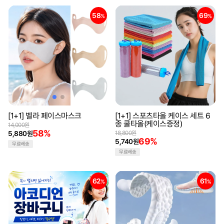
58
69
%
%
[1+1] 벨라 페이스마스크
[1+1] 스포츠타올 케이스 세트 6
종 쿨타올(케이스증정)
14,000원
58%
5,880원
18,800원
69%
5,740원
무료배송
무료배송
62
61
%
%