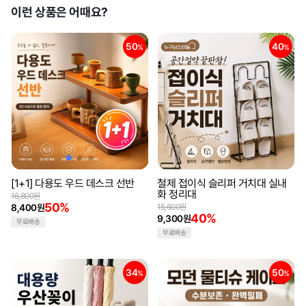
이런 상품은 어때요?
50
40
%
%
[1+1] 다용도 우드 데스크 선반
철제 접이식 슬리퍼 거치대 실내
화 정리대
16,800원
50%
8,400원
15,600원
40%
9,300원
무료배송
무료배송
34
50
%
%