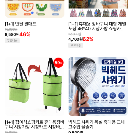
[1+1] 반달 발매트
[1+1] 휴대용 장바구니 대형 개별
포장 46*40 시장가방 쇼핑카트
16,000원
장바구니 에코백 대용량장바구니
46%
8,580원
12,600원
보조가방
62%
4,760원
무료배송
무료배송
59
%
[1+1] 접이식쇼핑카트 휴대용장바
빅헤드 샤워기 욕실 휴대용 교체
구니 시장가방 시장카트 시장바구
고수압 물줄기
니 휴대용카트
18,800원
9,500원