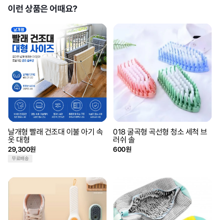
이런 상품은 어때요?
날개형 빨래 건조대 이불 아기 속
018 굴곡형 곡선형 청소 세척 브
옷 대형
러쉬 솔
29,300원
600원
무료배송