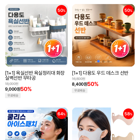
50
50
%
%
[1+1] 욕실선반 욕실정리대 화장
[1+1] 다용도 우드 데스크 선반
실벽선반 무타공
16,800원
50%
18,000원
8,400원
50%
9,000원
무료배송
무료배송
64
58
%
%