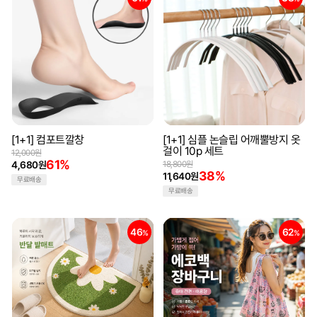
[1+1] 컴포트깔창
[1+1] 심플 논슬립 어깨뿔방지 옷
걸이 10p 세트
12,000원
61%
4,680원
18,800원
38%
11,640원
무료배송
무료배송
46
62
%
%