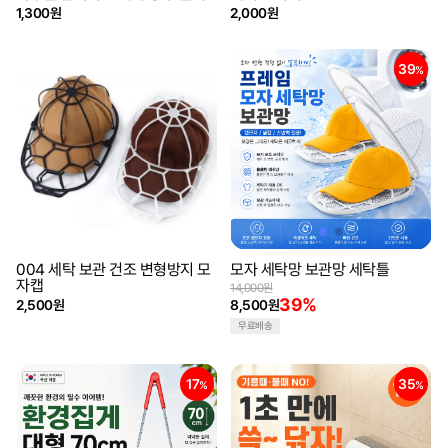
1,300원
2,000원
39
%
004 세탁 보관 건조 변형방지 모
모자 세탁망 보관망 세탁틀
자캡
14,000원
39%
2,500원
8,500원
무료배송
17
35
%
%