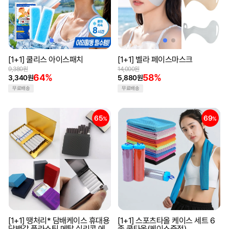
[1+1] 쿨리스 아이스패치
[1+1] 벨라 페이스마스크
9,380원
14,000원
64%
58%
3,340원
5,880원
무료배송
무료배송
65
69
%
%
[1+1] 땡처리* 담배케이스 휴대용
[1+1] 스포츠타올 케이스 세트 6
담뱃갑 플라스틱 메탈 실리콘 에
종 쿨타올(케이스증정)