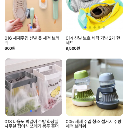
016 세제주입 신발 옷 세척 브러
014 신발 보호 세탁 가방 2개 한
쉬
세트
600원
9,500원
013 다용도 벽걸이 주방 화장실
005 세제 주입 청소 설거지 주방
사무실 접이식 쓰레기 봉투 홀더
세척 브러쉬