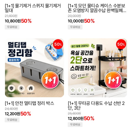
[1+1] 물기제거 스퀴지 물기제거
[1+1] 모던 물티슈 케이스 수분보
밀대
존 오염방지 깔끔수납 완벽밀폐
원터치케이스
21,600원
20,000원
50%
50%
10,800원
10,000원
무료배송
무료배송
50
50
%
%
[1+1] 안전 멀티탭 정리 박스
[1+1] 무타공 다용도 수납 선반 2
단, 3단
24,400원
50%
12,200원
25,600원
50%
12,800원
무료배송
무료배송