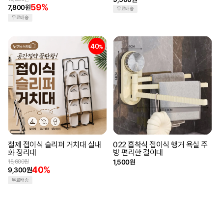
59%
7,800원
무료배송
무료배송
40
%
철제 접이식 슬리퍼 거치대 실내
022 흡착식 접이식 행거 욕실 주
화 정리대
방 편리한 걸이대
15,600원
1,500원
40%
9,300원
무료배송