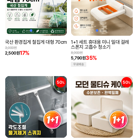
국산 환경집게 철집게 대형 70cm
1+1 세트 휴대용 미니 밀대 걸레
스폰지 고흡수 청소기
3,000원
17%
2,500원
8,900원
35%
5,790원
무료배송
50
50
%
%