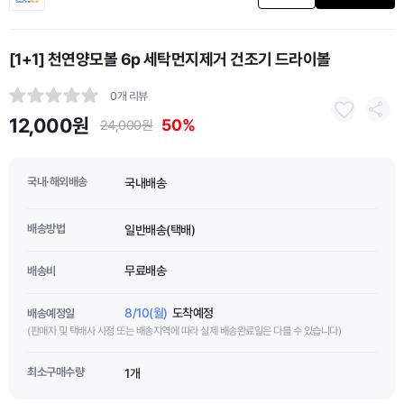
[1+1] 천연양모볼 6p 세탁먼지제거 건조기 드라이볼
0개 리뷰
12,000원
50%
24,000원
국내·해외배송
국내배송
배송방법
일반배송(택배)
무료배송
배송비
8/10(월)
도착예정
배송예정일
(판매자 및 택배사 사정 또는 배송지역에 따라 실제 배송완료일은 다를 수 있습니다)
최소구매수량
1개