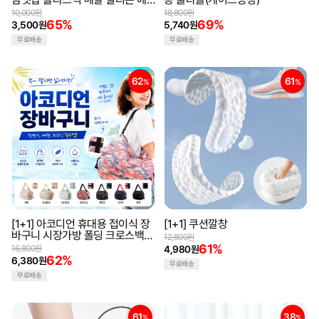
쎄 보관케이스 파우치 최저가 모
10,000원
18,800원
음전
65%
69%
3,500원
5,740원
무료배송
무료배송
62
61
%
%
[1+1] 아코디언 휴대용 접이식 장
[1+1] 쿠션깔창
바구니 시장가방 폴딩 크로스백
12,800원
마트 대용량 여행가방
61%
16,800원
4,980원
62%
6,380원
무료배송
무료배송
61
38
%
%