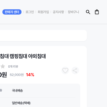
판매자 센터
로그인
회원가입
공지사항
장바구니
전침대 캠핑침대 야외침대
0개 리뷰
0원
14%
52,900원
송
국내배송
일반배송(택배)