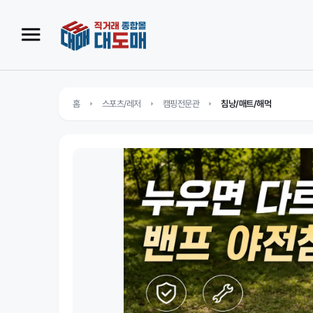
홈
스포츠/레저
캠핑전문관
침낭/매트/해먹