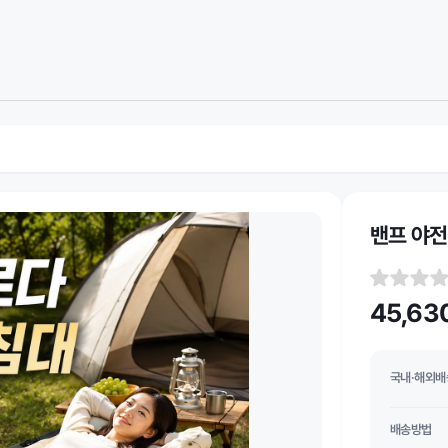
밴프 야
45,63
국내·해외배
배송방법