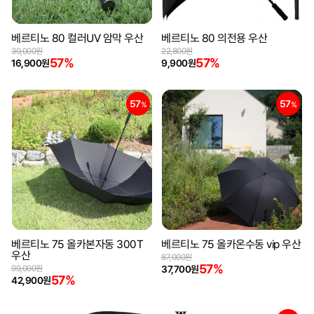
베르티노 80 컬러UV 암막 우산
베르티노 80 의전용 우산
39,000원
22,800원
57%
57%
16,900원
9,900원
57
57
%
%
베르티노 75 올카본자동 300T
베르티노 75 올카온수동 vip 우산
우산
87,000원
57%
99,000원
37,700원
57%
42,900원