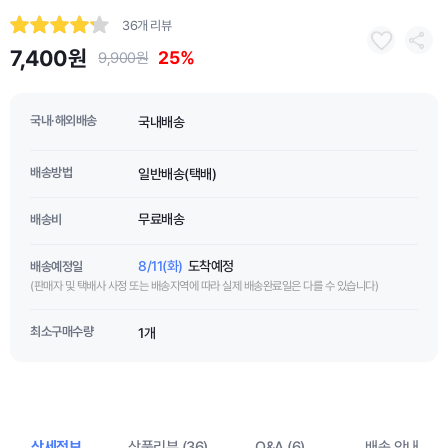
36개 리뷰
7,400원
25%
9,900원
국내·해외배송
국내배송
배송방법
일반배송(택배)
무료배송
배송비
8/11(화)
도착예정
배송예정일
(판매자 및 택배사 사정 또는 배송지역에 따라 실제 배송완료일은 다를 수 있습니다)
최소구매수량
1개
상세정보
상품리뷰 (36)
Q&A (6)
배송 안내