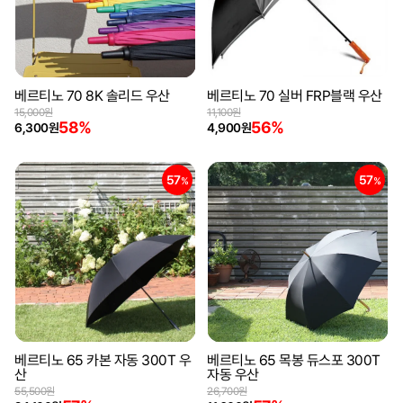
베르티노 70 8K 솔리드 우산
베르티노 70 실버 FRP블랙 우산
15,000원
11,100원
58%
56%
6,300원
4,900원
57
57
%
%
베르티노 65 카본 자동 300T 우
베르티노 65 목봉 듀스포 300T
산
자동 우산
55,500원
26,700원