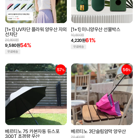
[1+1] UV차단 플라워 양우산 자외
[1+1] 미니양우산 선물박스
선차단
10,800원
61%
20,800원
4,220원
54%
9,580원
무료배송
무료배송
57
56
%
%
베르티노 75 카본자동 듀스포
베르티노 3단슬림암막 양우산
300T 초경량 우산
20,400원