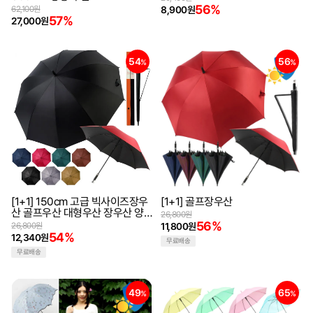
56%
62,100원
8,900원
57%
27,000원
54
56
%
%
[1+1] 150cm 고급 빅사이즈장우
[1+1] 골프장우산
산 골프우산 대형우산 장우산 양
26,800원
우산 자동우산 선물박스 사은 판
56%
26,800원
11,800원
촉물
54%
12,340원
무료배송
무료배송
49
65
%
%