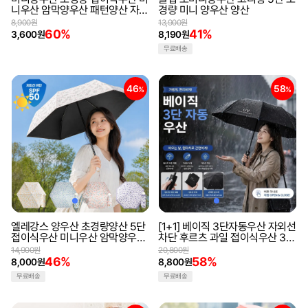
니우산 암막양우산 패턴양산 자외
경량 미니 양우산 양산
선차단 UV차단
8,900원
13,900원
60%
41%
3,600원
8,190원
무료배송
46
58
%
%
엘레강스 양우산 초경량양산 5단
[1+1] 베이직 3단자동우산 자외선
접이식우산 미니우산 암막양우산
차단 후르츠 과일 접이식우산 3단
UV차단
암막우산 자동우산 18컬러
14,900원
20,800원
46%
58%
8,000원
8,800원
무료배송
무료배송