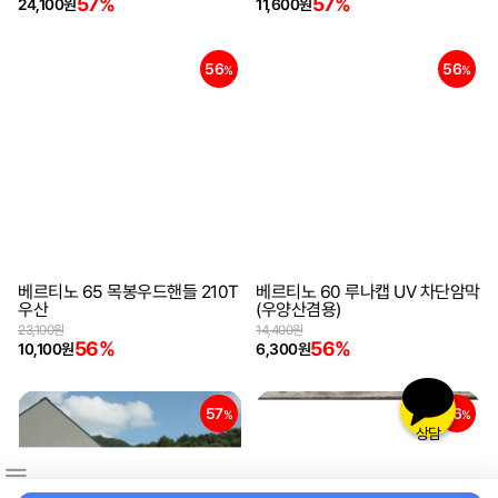
57%
57%
24,100원
11,600원
56
56
%
%
베르티노 65 목봉우드핸들 210T
베르티노 60 루나캡 UV 차단암막
우산
(우양산겸용)
23,100원
14,400원
56%
56%
10,100원
6,300원
57
56
%
%
상담