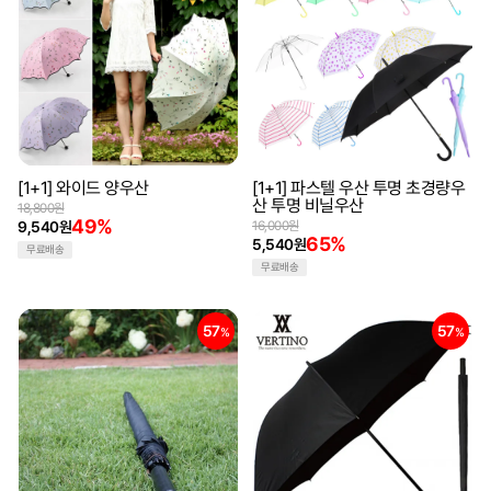
[1+1] 와이드 양우산
[1+1] 파스텔 우산 투명 초경량우
산 투명 비닐우산
18,800원
49%
9,540원
16,000원
65%
5,540원
무료배송
무료배송
57
57
%
%