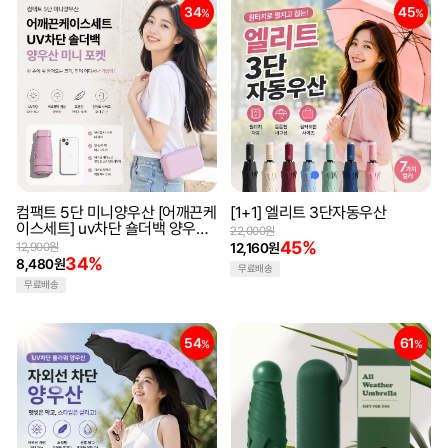
34
45
%
%
컴팩트 5단 미니양우산 [어깨끈케
[1+1] 엘리트 3단자동우산
이스세트] uv차단 숄더백 양우산
22,000원
미니 포켓 양산 우산
45%
12,900원
12,160원
34%
8,480원
무료배송
무료배송
54
61
%
%