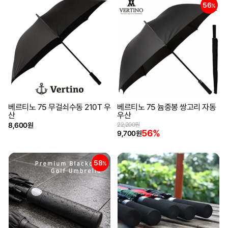
56
%
베르티노 75 무걸쇠수동 210T 우
베르티노 75 늄중봉 쌍고리 자동
산
우산
8,600원
22,200원
56%
9,700원
58
%