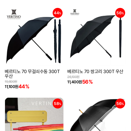
44
56
%
%
베르티노 70 무걸쇠수동 300T
베르티노 70 쌍고리 300T 우산
우산
26,100원
56%
19,800원
11,400원
44%
11,100원
58
56
%
%