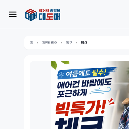
홈
홈인테리어
침구
담요