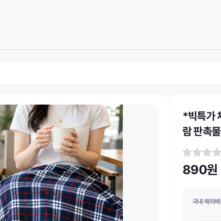
*빅특가 
람 판촉물
890원
국내·해외배