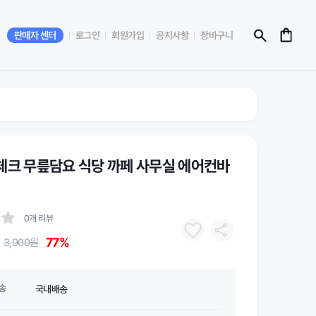
판매자 센터
로그인
회원가입
공지사항
장바구니
체크 무릎담요 식당 까페 사무실 에어컨바
0개 리뷰
77%
3,900원
송
국내배송