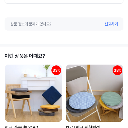
상품 정보에 문제가 있나요?
신고하기
이런 상품은 어때요?
33
38
%
%
밴프 키높이방석80
[1+1] 밴프 원형방석