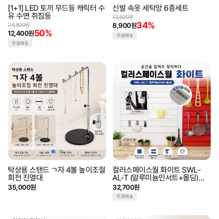
[1+1] LED 토끼 무드등 캐릭터 수
신발 속옷 세탁망 6종세트
유 수면 취침등
13,500원
34%
24,800원
8,900원
50%
12,400원
무료배송
무료배송
탁상용 스탠드 ㄱ자 4볼 높이조절
컬러스페이스월 화이트 SWL-
회전 진열대
AL-T (알루미늄인서트+몰딩)
150x290
35,000원
32,700원
무료배송