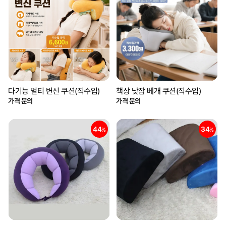
다기능 멀티 변신 쿠션(직수입)
책상 낮잠 베개 쿠션(직수입)
가격 문의
가격 문의
44
34
%
%