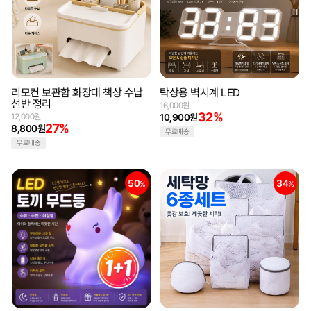
리모컨 보관함 화장대 책상 수납
탁상용 벽시계 LED
선반 정리
16,000원
32%
12,000원
10,900원
27%
8,800원
무료배송
무료배송
50
34
%
%