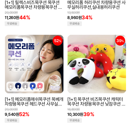
[1+1] 릴렉스비즈목쿠션 목쿠션
메모리폼 허리쿠션 차량용쿠션 사
메모리폼목쿠션 차량용목쿠션 낮
무실허리쿠션,실내용허리쿠션
잠쿠션 목베개 여행용목쿠션
20,000원
13,500원
44%
34%
11,260원
8,960원
무료배송
무료배송
52
39
%
%
[1+1] 메모리폼매쉬목쿠션 목베개
[1+1] 목쿠션 비즈목쿠션 캐릭터
차량용목쿠션 헤드쿠션 사무실목
목쿠션 차량용목쿠션 낮잠쿠션 목
쿠션 여행용목쿠션 낮잠쿠션
베개 여행용목쿠션
20,000원
16,800원
52%
39%
9,540원
10,300원
무료배송
무료배송