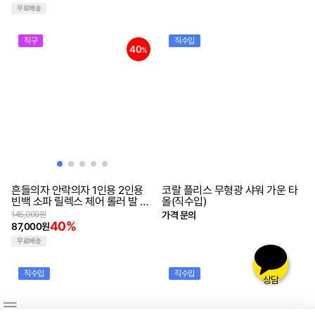
무료배송
직구
직수입
40
%
흔들의자 안락의자 1인용 2인용
코랄 플리스 무형광 샤워 가운 타
빈백 소파 릴렉스 체어 롤러 발 마
올(직수입)
사지(해외직구)
145,000원
가격 문의
40%
87,000원
무료배송
직수입
직수입
상담