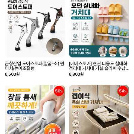
금창산업 도어스토퍼(말굽-소) 원
[베베스토어] 현관 다용도 실내화
터치/높이조절형
정리대 거치대 거실 슬리퍼 수납
랙
6,500원
6,800원
50
54
%
%