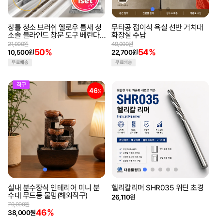
창틀 청소 브러쉬 옐로우 틈새 청
무타공 접이식 욕실 선반 거치대
소솔 블라인드 창문 도구 베란다
화장실 수납
창틈 유리창
21,000원
49,000원
50%
54%
10,500원
22,700원
무료배송
무료배송
직구
46
%
실내 분수장식 인테리어 미니 분
헬리칼리머 SHR035 위딘 초경
수대 무드등 물멍(해외직구)
26,110원
70,000원
46%
38,000원