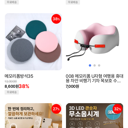
무료배송
무료배송
38
%
메모리폼방석35
008 메모리폼 U자형 여행용 휴대
용 차안 비행기 기차 목보호 수면
13,900원
베개
38%
8,600원
7,000원
무료배송
27
32
%
%