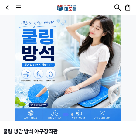
쿨링 냉감 방석 야구장직관