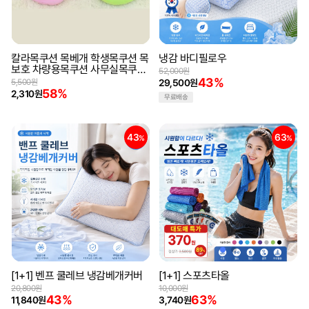
칼라목쿠션 목베개 학생목쿠션 목
냉감 바디필로우
보호 차량용목쿠션 사무실목쿠션
52,000원
겨울목쿠션
43%
5,500원
29,500원
58%
2,310원
무료배송
43
63
%
%
[1+1] 벤프 쿨레브 냉감베개커버
[1+1] 스포츠타올
20,800원
10,000원
43%
63%
11,840원
3,740원