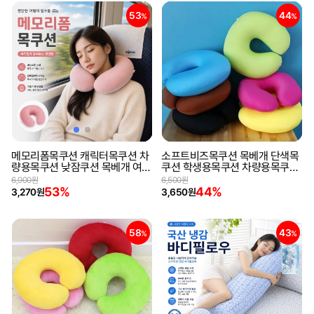
53
44
%
%
메모리폼목쿠션 캐릭터목쿠션 차
소프트비즈목쿠션 목베개 단색목
량용목쿠션 낮잠쿠션 목베개 여행
쿠션 학생용목쿠션 차량용목쿠션
용목쿠션
멀티쿠션 여행용품
6,900원
6,500원
53%
44%
3,270원
3,650원
58
43
%
%