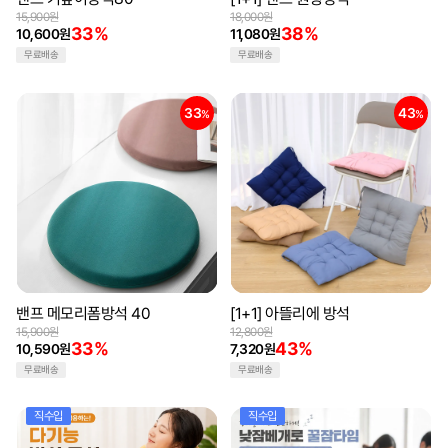
15,900원
18,000원
33%
38%
10,600원
11,080원
무료배송
무료배송
33
43
%
%
밴프 메모리폼방석 40
[1+1] 아뜰리에 방석
15,900원
12,800원
33%
43%
10,590원
7,320원
무료배송
무료배송
직수입
직수입