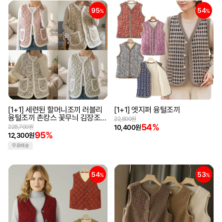
95
54
%
%
[1+1] 세련된 할머니조끼 러블리
[1+1] 엣지퍼 융털조끼
융털조끼 촌캉스 꽃무늬 김장조끼
22,800원
방한 누빔 융털 레트로 겨울조끼
54%
228,700원
10,400원
95%
12,300원
무료배송
54
53
%
%