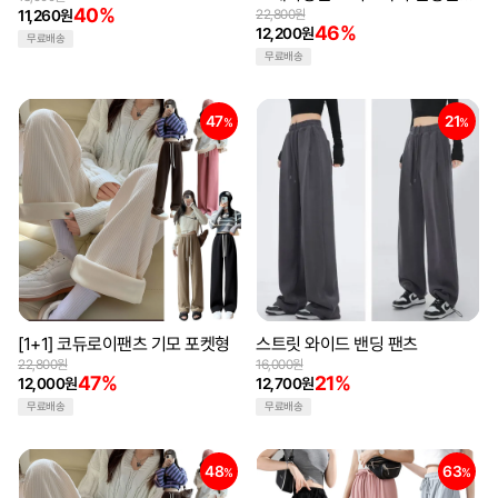
트레이닝복 겨울바지
40%
11,260원
22,800원
46%
12,200원
무료배송
무료배송
47
21
%
%
[1+1] 코듀로이팬츠 기모 포켓형
스트릿 와이드 밴딩 팬츠
22,800원
16,000원
47%
21%
12,000원
12,700원
무료배송
무료배송
48
63
%
%