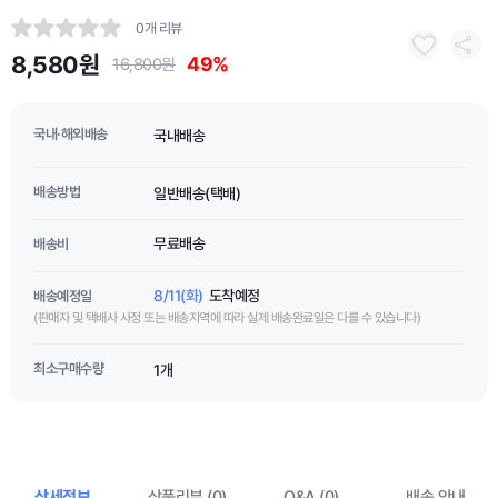
0개 리뷰
8,580원
49%
16,800원
국내·해외배송
국내배송
배송방법
일반배송(택배)
무료배송
배송비
8/11(화)
도착예정
배송예정일
(판매자 및 택배사 사정 또는 배송지역에 따라 실제 배송완료일은 다를 수 있습니다)
최소구매수량
1개
상세정보
상품리뷰 (0)
Q&A (0)
배송 안내