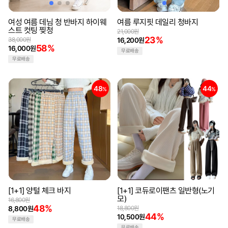
여성 여름 데님 청 반바지 하이웨
여름 루지핏 데일리 청바지
스트 컷팅 찢청
21,000원
23%
38,000원
16,200원
58%
16,000원
무료배송
무료배송
48
44
%
%
[1+1] 양털 체크 바지
[1+1] 코듀로이팬츠 일반형(노기
모)
16,800원
48%
8,800원
18,800원
44%
10,500원
무료배송
무료배송