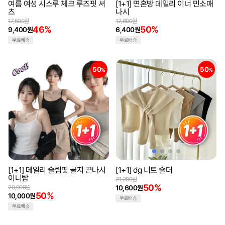
여름 여성 시스루 체크 루즈핏 셔
[1+1] 면혼방 데일리 이너 민소매
츠
나시
17,500원
12,800원
46%
50%
9,400원
6,400원
무료배송
무료배송
50
50
%
%
[1+1] 데일리 슬림핏 골지 끈나시
[1+1] dg 니트 숄더
이너탑
21,200원
50%
20,000원
10,600원
50%
10,000원
무료배송
무료배송