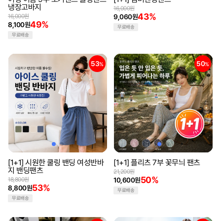
냉장고바지
16,000원
43%
16,000원
9,060원
49%
8,100원
무료배송
무료배송
53
50
%
%
[1+1] 시원한 쿨링 밴딩 여성반바
[1+1] 플리츠 7부 꽃무늬 팬츠
지 밴딩팬츠
21,200원
50%
18,800원
10,600원
53%
8,800원
무료배송
무료배송