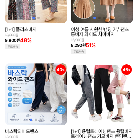
[1+1] 플리츠바지
여성 여름 시원한 밴딩 7부 팬츠
통바지 와이드 치마바지
18,800원
48%
9,800원
16,900원
51%
8,290원
무료배송
무료배송
40
46
%
%
바스락와이드팬츠
[1+1] 융털트레이닝팬츠 융털바지
트레이닝팬츠 기모바지 밴딩팬츠
18,900원