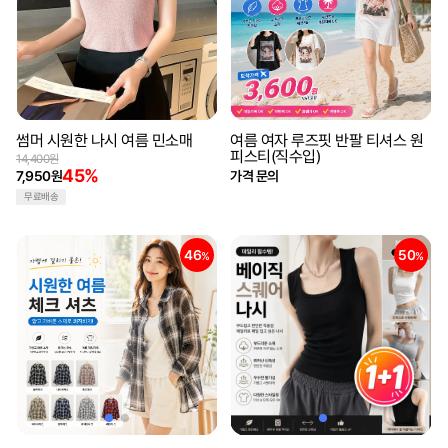
썸머 시원한 나시 여름 민소매
여름 여자 루즈핏 반팔 티셔스 원
피스티(직수입)
14,400원
45%
7,950원
가격 문의
무료배송
46
50
%
%