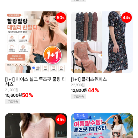
50
44
%
%
[1+1] 아이스 실크 루즈핏 쿨링 티
[1+1] 플리츠원피스
셔츠
22,800원
44%
21,200원
12,800원
50%
10,600원
무료배송
무료배송
직수입
45
%