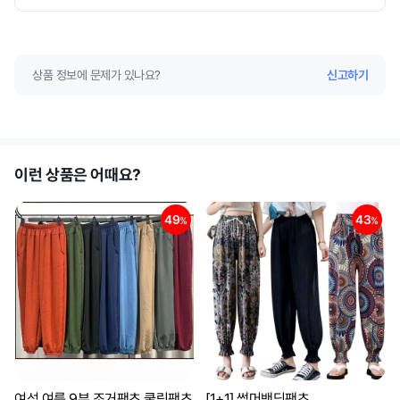
상품 정보에 문제가 있나요?
신고하기
이런 상품은 어때요?
49
43
%
%
여성 여름 9부 조거팬츠 쿨링팬츠
[1+1] 썸머밴딩팬츠