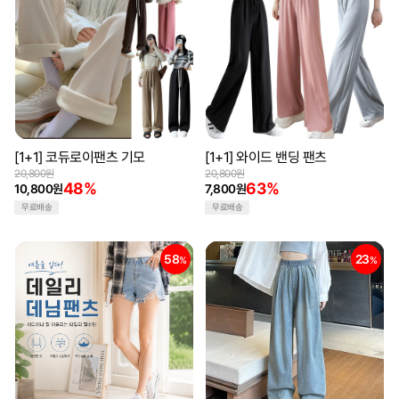
[1+1] 코듀로이팬츠 기모
[1+1] 와이드 밴딩 팬츠
20,800원
20,800원
48%
63%
10,800원
7,800원
무료배송
무료배송
58
23
%
%