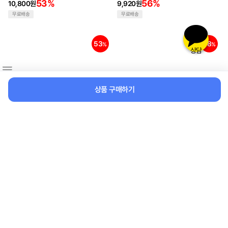
53%
56%
10,800원
9,920원
무료배송
무료배송
53
48
%
%
상담
상품 구매하기
[1+1] 레트로 융털 조끼
[1+1] 페이크 목폴라
20,800원
14,000원
53%
48%
9,780원
7,220원
무료배송
무료배송
직구
직구
47
44
%
%