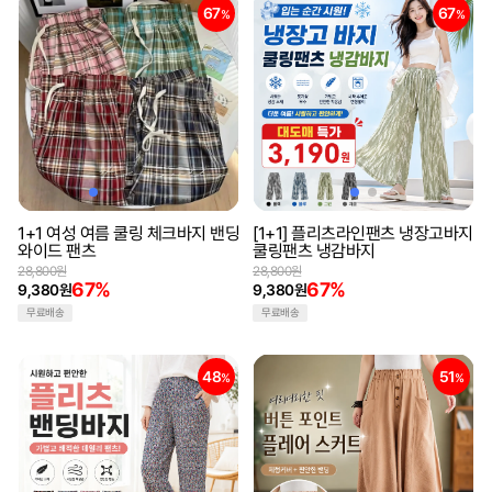
67
67
%
%
1+1 여성 여름 쿨링 체크바지 밴딩
[1+1] 플리츠라인팬츠 냉장고바지
와이드 팬츠
쿨링팬츠 냉감바지
28,800원
28,800원
67%
67%
9,380원
9,380원
무료배송
무료배송
48
51
%
%