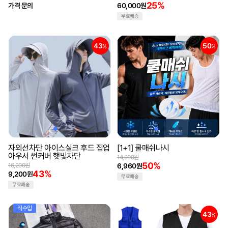
25%
가격 문의
60,000원
무료배송
43
50
%
%
자외선차단 아이스실크 후드 집업
[1+1] 쿨매쉬나시
아우서 썬커버 햇빛차단
14,000원
50%
16,200원
6,960원
43%
9,200원
무료배송
무료배송
직수입
43
%