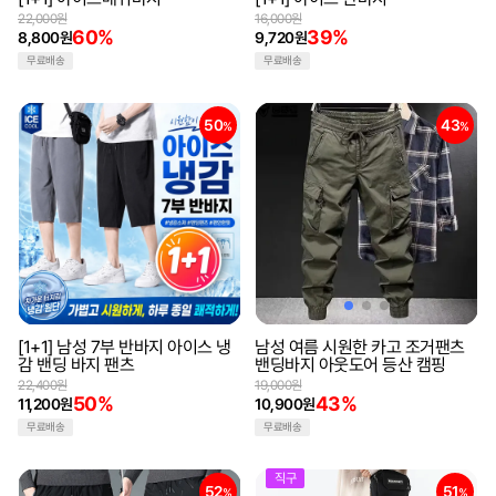
22,000원
16,000원
60%
39%
8,800원
9,720원
무료배송
무료배송
50
43
%
%
[1+1] 남성 7부 반바지 아이스 냉
남성 여름 시원한 카고 조거팬츠
감 밴딩 바지 팬츠
밴딩바지 아웃도어 등산 캠핑
22,400원
19,000원
50%
43%
11,200원
10,900원
무료배송
무료배송
직구
52
51
%
%