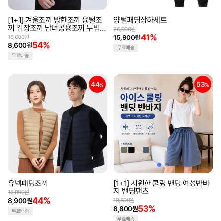
[1+1] 겨울조끼 방한조끼 융털조
양털패딩상하세트
끼 김장조끼 남녀공용조끼 누빔조
26,900원
끼
41%
18,600원
15,900원
54%
8,600원
무료배송
무료배송
44
53
%
%
유넥패딩조끼
[1+1] 시원한 쿨링 밴딩 여성반바
지 밴딩팬츠
15,900원
44%
8,900원
18,800원
53%
8,800원
무료배송
무료배송