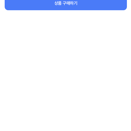
상품 구매하기
[1+1] 레이스 아이스 쿨토시
[1+1] 아이스 실크 루즈핏 쿨링 티
셔츠
12,000원
50%
6,000원
21,200원
50%
10,600원
무료배송
무료배송
45
49
%
%