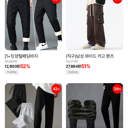
[1+1] 양털패딩바지
(직구)남성 와이드 카고 팬츠
26,800원
56,771원
52%
51%
12,800원
27,884원
무료배송
무료배송
42
38
%
%