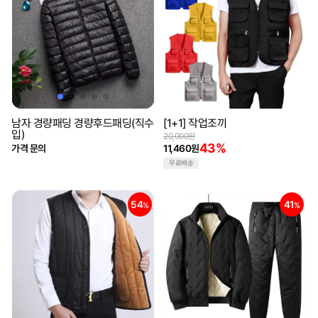
남자 경량패딩 경량후드패딩(직수
[1+1] 작업조끼
입)
20,000원
43%
가격 문의
11,460원
무료배송
54
41
%
%