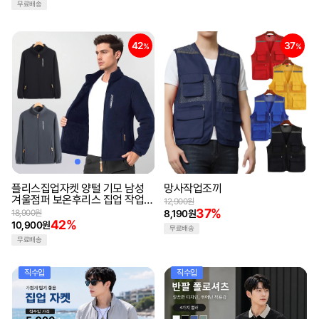
무료배송
42
37
%
%
플리스집업자켓 양털 기모 남성
망사작업조끼
겨울점퍼 보온후리스 집업 작업복
12,900원
남성잠바
37%
18,900원
8,190원
42%
10,900원
무료배송
무료배송
직수입
직수입