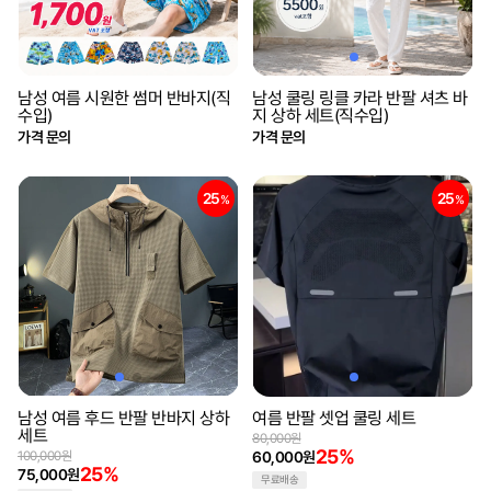
남성 여름 시원한 썸머 반바지(직
남성 쿨링 링클 카라 반팔 셔츠 바
수입)
지 상하 세트(직수입)
가격 문의
가격 문의
25
25
%
%
남성 여름 후드 반팔 반바지 상하
여름 반팔 셋업 쿨링 세트
세트
80,000원
25%
100,000원
60,000원
25%
75,000원
무료배송