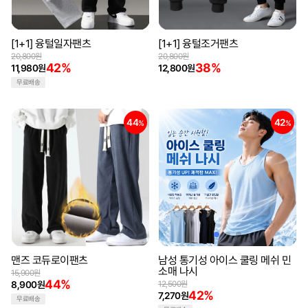
[1+1] 융털일자팬츠
[1+1] 융털조거팬츠
20,800원
20,800원
42%
38%
11,980원
12,800원
무료배송
44
42
%
%
맨즈 코듀로이팬츠
남성 통기성 아이스 쿨링 메쉬 민
소매 나시
15,900원
44%
8,900원
12,500원
42%
7,270원
무료배송