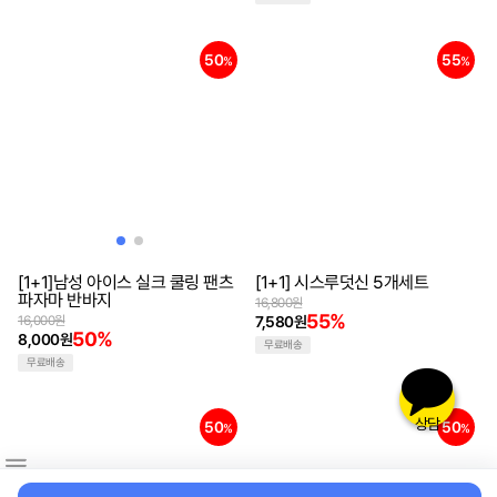
50
55
%
%
[1+1]남성 아이스 실크 쿨링 팬츠
[1+1] 시스루덧신 5개세트
파자마 반바지
16,800원
55%
16,000원
7,580원
50%
8,000원
무료배송
무료배송
상담
50
50
%
%