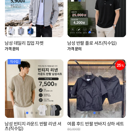
남성 데일리 집업 자켓
남성 반팔 플로 셔츠(직수입)
가격 문의
가격 문의
직수입
25
%
남성 빈티지 라운드 반팔 리넨 셔
여름 후드 반팔 반바지 상하 세트
츠(직수입)
80,000원