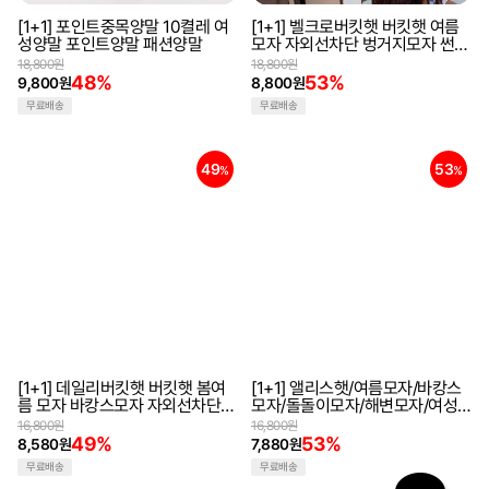
[1+1] 포인트중목양말 10켤레 여
[1+1] 벨크로버킷햇 버킷햇 여름
성양말 포인트양말 패션양말
모자 자외선차단 벙거지모자 썬캡
벨크로모자
18,800원
18,800원
48%
53%
9,800원
8,800원
무료배송
무료배송
49
53
%
%
[1+1] 데일리버킷햇 버킷햇 봄여
[1+1] 앨리스햇/여름모자/바캉스
름 모자 바캉스모자 자외선차단
모자/돌돌이모자/해변모자/여성
벙거지모자 데일리모자
모자/썬캡/넓은챙모자/햇
16,800원
16,800원
49%
53%
8,580원
7,880원
무료배송
무료배송