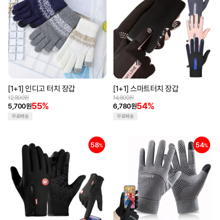
[1+1] 인디고 터치 장갑
[1+1] 스마트터치 장갑
12,800원
14,800원
55%
54%
5,700원
6,780원
무료배송
무료배송
58
54
%
%