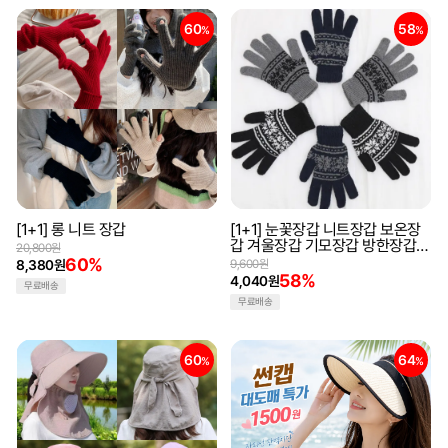
60
58
%
%
[1+1] 롱 니트 장갑
[1+1] 눈꽃장갑 니트장갑 보온장
갑 겨울장갑 기모장갑 방한장갑
20,800원
겨울용품 스키장갑
60%
8,380원
9,600원
58%
4,040원
무료배송
무료배송
60
64
%
%