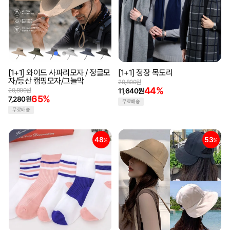
[1+1] 와이드 사파리모자 / 정글모
[1+1] 정장 목도리
자/등산 캠핑모자/그늘막
20,800원
44%
20,800원
11,640원
65%
7,280원
무료배송
무료배송
48
53
%
%