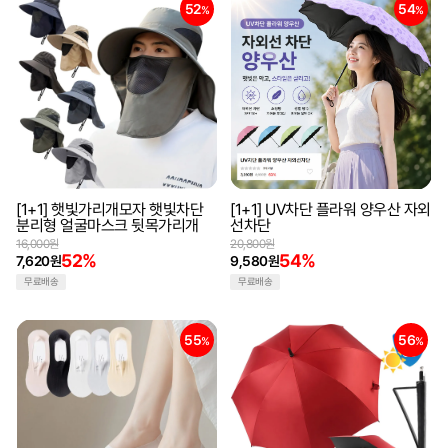
52
54
%
%
[1+1] 햇빛가리개모자 햇빛차단
[1+1] UV차단 플라워 양우산 자외
분리형 얼굴마스크 뒷목가리개
선차단
16,000원
20,800원
52%
54%
7,620원
9,580원
무료배송
무료배송
55
56
%
%