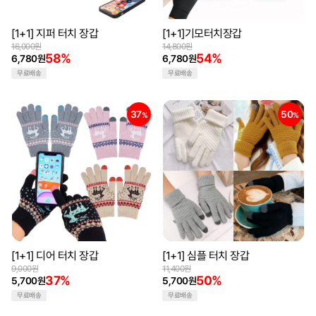
[1+1] 지퍼 터치 장갑
[1+1]기모터치장갑
16,000원
14,800원
58%
54%
6,780원
6,780원
무료배송
무료배송
37
50
%
%
[1+1] 디어 터치 장갑
[1+1] 심플 터치 장갑
9,000원
11,400원
37%
50%
5,700원
5,700원
무료배송
무료배송