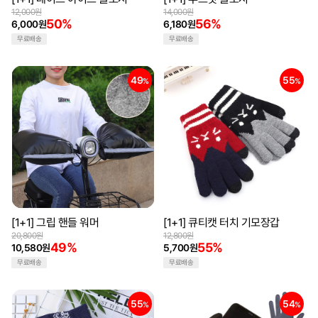
12,000원
14,000원
50%
56%
6,000원
6,180원
무료배송
무료배송
49
55
%
%
[1+1] 그립 핸들 워머
[1+1] 큐티캣 터치 기모장갑
20,800원
12,800원
49%
55%
10,580원
5,700원
무료배송
무료배송
55
54
%
%