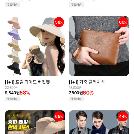
무료배송
무료배송
58
60
%
%
[1+1] 프릴 와이드 버킷햇
[1+1] 가죽 클러치백
22,800원
18,800원
58%
60%
9,540원
7,600원
무료배송
무료배송
65
44
%
%