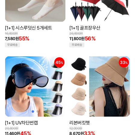
[1+1] 시스루덧신 5개세트
[1+1] 골프장우산
16,800원
26,800원
55%
56%
7,580원
11,800원
무료배송
무료배송
45
33
%
%
[1+1] UV차단썬캡
리본버킷햇
20,800원
12,900원
45%
33%
11,460원
8,670원