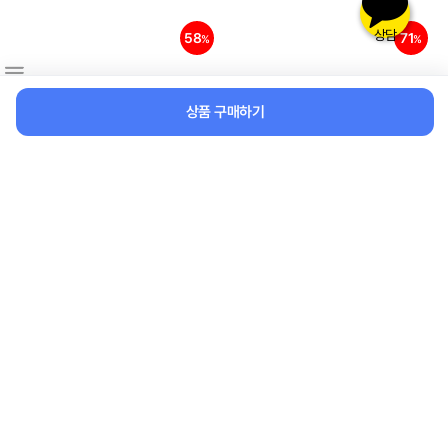
상담
58
71
%
%
상품 구매하기
[1+1] 베이직 3단자동우산 자외선
정글망사모자 자외선차단모자 햇
차단 후르츠 과일 접이식우산 3단
빛차단모자 가리개형 정글모자 낚
암막우산 자동우산 18컬러
시모자 등산모자 그늘막모자 여름
20,800원
5,900원
모자
58%
71%
8,800원
1,700원
무료배송
65
40
%
%