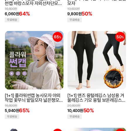
썬캡 바캉스모자 자외선차단모자
모자
썬바이저모자 테니스모자
16,800원
19,600원
64%
50%
6,060원
9,800원
무료배송
무료배송
65
50
%
%
[1+1] 플라워썬캡 농사모자 야외
[1+1] 맨즈 융털레깅스 남성용 겨
작업 꽃무늬 밭일모자 넓은챙모자
울레깅스 기모 융털 보온레깅스
햇빛가리개 가림막 썬캡 자외선차
방한 타이즈 한파 이너웨어
16,800원
20,800원
단
65%
50%
5,940원
10,400원
무료배송
무료배송