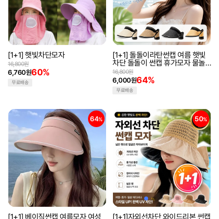
[1+1] 햇빛차단모자
[1+1] 돌돌이라탄썬캡 여름 햇빛
차단 돌돌이 썬캡 휴가모자 물놀
16,800원
이 여성모자 와이드버킷햇
60%
6,760원
16,800원
64%
6,000원
무료배송
무료배송
64
50
%
%
[1+1] 베이직썬캡 여름모자 여성
[1+1]자외선차단 와이드리본 썬캡