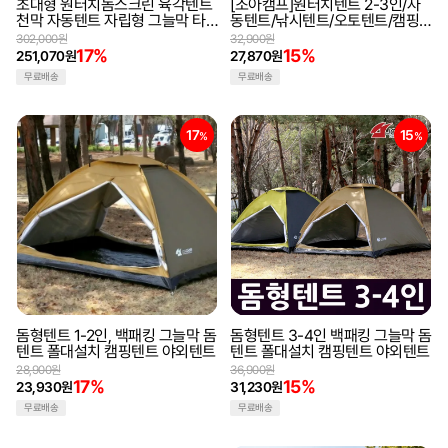
초대형 원터치돔스크린 육각텐트
[조아캠프]원터치텐트 2-3인/자
천막 자동텐트 자립형 그늘막 타
동텐트/낚시텐트/오토텐트/캠핑
프 캠핑텐트 야외텐트
용품/야외용품
302,000원
32,900원
17%
15%
251,070원
27,870원
무료배송
무료배송
17
15
%
%
돔형텐트 1-2인, 백패킹 그늘막 돔
돔형텐트 3-4인 백패킹 그늘막 돔
텐트 폴대설치 캠핑텐트 야외텐트
텐트 폴대설치 캠핑텐트 야외텐트
28,900원
36,900원
17%
15%
23,930원
31,230원
무료배송
무료배송