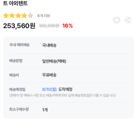
트 야외텐트
8개 리뷰
253,560원
16%
302,000원
국내·해외배송
국내배송
배송방법
일반배송(택배)
무료배송
배송비
8/10(월)
도착예정
배송예정일
(판매자 및 택배사 사정 또는 배송지역에 따라 실제 배송완료일은 다를 수 있습니다)
최소구매수량
1개