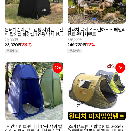
원터치간이텐트 캠핑 샤워텐트 간
원터치 육각 스크린하우스 패밀리
이 탈의실 화장실 1인용 낚시 텐트
텐트 원터치텐트
원터치 간이텐트 낚시텐트 캠핑텐
29,900원
285,000원
트 야외텐트
23%
12%
23,070원
249,720원
무료배송
무료배송
22
13
%
%
1인간이텐트 원터치 캠핑 샤워 탈
[조아캠프]이지팝업텐트 2-3인/