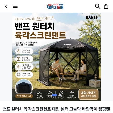
밴프 원터치 육각스크린텐트 대형 쉘터 그늘막 바람막이 캠핑텐