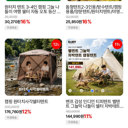
원터치 텐트 3-4인 캠핑 그늘 나
돔형텐트2-3인용/방수텐트/캠핑
들이 여행 쉘터 자동 오토 등산 원
용품/양문텐트/원터치텐트/야영
터치텐트 캠핑텐트 야외텐트
텐트/그늘막텐트
35,900원
30,900원
16%
16%
30,270원
25,850원
무료배송
무료배송
12
11
%
%
캠핑 원터치사각쉘터텐트
밴프 감성 인디언 티피텐트 벨텐
트 그늘막 나들이 쉘터 차박테트
202,000원
캠핑텐트
12%
176,760원
162,000원
11%
144,990원
무료배송
무료배송