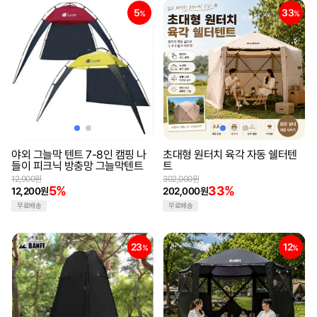
5
33
%
%
야외 그늘막 텐트 7-8인 캠핑 나
초대형 원터치 육각 자동 쉘터텐
들이 피크닉 방충망 그늘막텐트
트
12,900원
302,000원
5%
33%
12,200원
202,000원
무료배송
무료배송
23
12
%
%