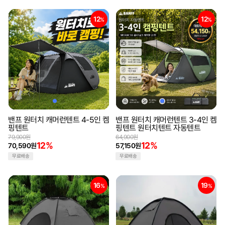
12
12
%
%
밴프 원터치 캐머런텐트 4-5인 켐
밴프 원터치 캐머런텐트 3-4인 켐
핑텐트
핑텐트 원터치텐트 자동텐트
79,900원
64,900원
12%
12%
70,590원
57,150원
무료배송
무료배송
16
19
%
%