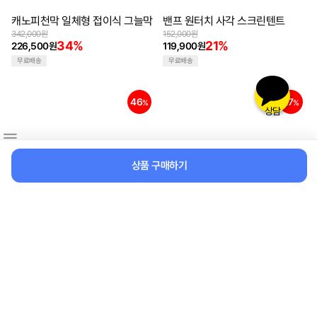
캐노피천막 일체형 접이식 그늘막
밴프 원터치 사각 스크린텐트
342,000원
152,000원
34%
21%
226,500원
119,900원
무료배송
무료배송
46
27
%
%
상담
상품 구매하기
밴프 캠핑 오토윈드스크린 원터치
칼릭스 로우체어 특대형 다용도
방식 브레이크 바람막이 가림막
캠핑의자 접이식 폴딩 로우체어
사이드월 사생활보호 캠핑스크린
캠핑체어 릴렉스 휴대용
172,000원
29,900원
46%
27%
92,500원
21,900원
무료배송
무료배송