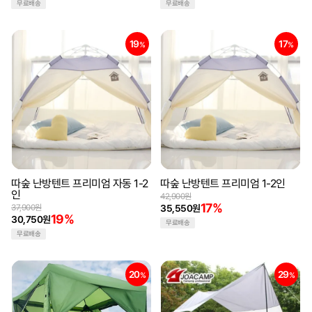
무료배송
무료배송
19
17
%
%
따숲 난방텐트 프리미엄 자동 1-2
따숲 난방텐트 프리미엄 1-2인
인
42,900원
17%
37,900원
35,550원
19%
30,750원
무료배송
무료배송
20
29
%
%