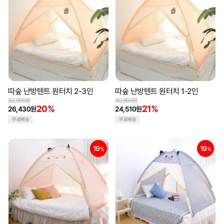
따숲 난방텐트 원터치 2-3인
따숲 난방텐트 원터치 1-2인
32,900원
30,900원
20%
21%
26,430원
24,510원
무료배송
무료배송
19
19
%
%