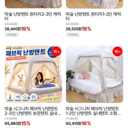
따숲 난방텐트 원터치2-3인 캐릭
따숲 난방텐트 원터치1-2인 캐릭
터
터
34,900원
32,900원
19%
19%
28,440원
26,520원
무료배송
무료배송
15
16
%
%
따숲 시그니처 패브릭 난방텐트
따숲 시그니처 패브릭 난방텐트
2-3인 난방텐트 보온텐트 실내텐
1-2인 난방텐트 실내텐트 소형텐
트 패브릭텐트 외풍차단 방한텐트
트외풍차단 방한텐트
77,900원
71,900원
15%
16%
65,880원
60,410원