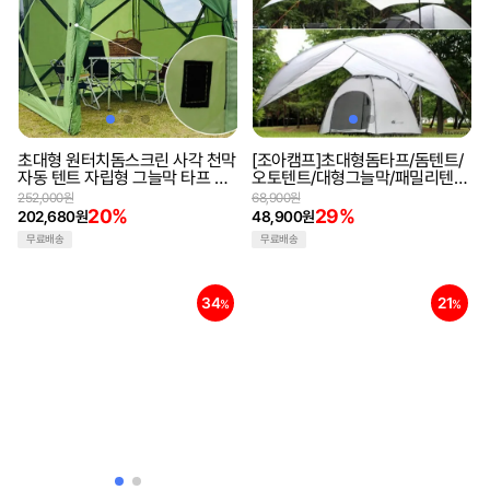
초대형 원터치돔스크린 사각 천막
[조아캠프]초대형돔타프/돔텐트/
자동 텐트 자립형 그늘막 타프 캠
오토텐트/대형그늘막/패밀리텐
핑텐트 야외텐트
트/캠핑용품/그늘막텐트
252,000원
68,900원
20%
29%
202,680원
48,900원
무료배송
무료배송
34
21
%
%