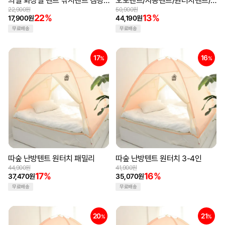
의실 화장실 텐트 낚시텐트 캠핑
오토텐트/자동텐트/원터치텐트/
텐트 샤워텐트
팝업텐트/캠핑용품/야외용품
22,900원
50,900원
22%
13%
17,900원
44,190원
무료배송
무료배송
17
16
%
%
따숲 난방텐트 원터치 패밀리
따숲 난방텐트 원터치 3-4인
44,900원
41,900원
17%
16%
37,470원
35,070원
무료배송
무료배송
20
21
%
%