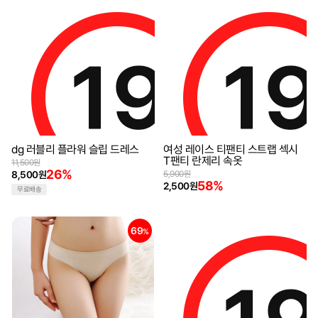
26
58
%
%
dg 러블리 플라워 슬립 드레스
여성 레이스 티팬티 스트랩 섹시
T팬티 란제리 속옷
11,500원
26%
8,500원
5,900원
58%
2,500원
무료배송
69
55
%
%