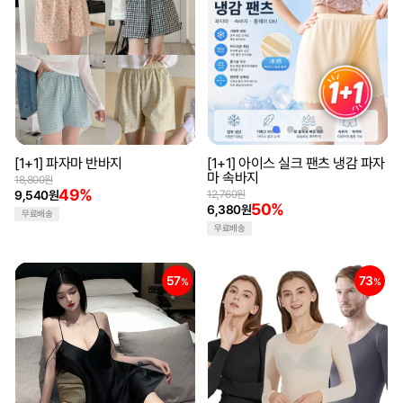
[1+1] 파자마 반바지
[1+1] 아이스 실크 팬츠 냉감 파자
마 속바지
18,800원
49%
9,540원
12,760원
50%
6,380원
무료배송
무료배송
57
73
%
%