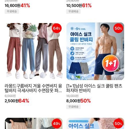
28,000원
26,800원
41%
61%
16,600원
10,500원
무료배송
무료배송
64
50
%
%
라몽드구름바지 겨울 수면바지 융
[1+1]남성 아이스 실크 쿨링 팬츠
털바지 극세사바지 수면잠옷 파자
파자마 반바지
마 트레이닝복
6,900원
16,000원
64%
50%
2,500원
8,000원
무료배송
49
50
%
%