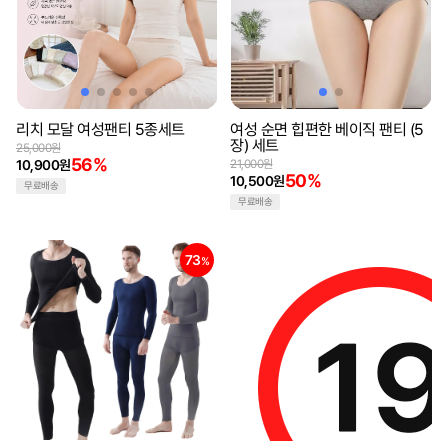
리치 모달 여성팬티 5종세트
여성 순면 힙편한 베이직 팬티 (5
장) 세트
25,000원
56%
10,900원
21,000원
50%
10,500원
무료배송
무료배송
73
46
%
%