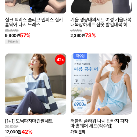
실크 백리스 슬리브 원피스 실키
겨울 경량내의세트 여성 겨울내복
홈웨어 나시 드레스
내복상하세트 잠옷 발열내복 히트
텍 방한내의 보온내의
22,800원
8,900원
57%
73%
9,900원
2,390원
무료배송
직수입
42
%
[1+1] 모닉파자마긴팔세트
러블리 플라워 나시 반바지 파자
마 홈웨어 세트(직수입)
20,800원
42%
12,000원
가격 문의