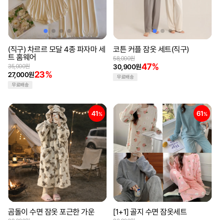
(직구) 차르르 모달 4종 파자마 세
코튼 커플 잠옷 세트(직구)
트 홈웨어
58,000원
47%
35,000원
30,900원
23%
27,000원
무료배송
무료배송
41
61
%
%
곰돌이 수면 잠옷 포근한 가운
[1+1] 골지 수면 잠옷세트