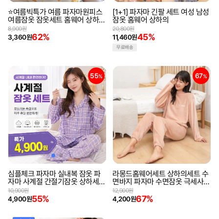
⭐여름빅특가 여름 파자마원피스
[1+1] 파자마 긴팔 세트 여성 남성
여름잠옷 잠옷세트 홈웨어 상하세
잠옷 홈웨어 상하의
트
8,900원
20,800원
62%
45%
3,360원
11,460원
무료배송
55
67
%
%
심플체크 파자마 실내복 잠옷 파
라몽드홈웨어세트 상하의세트 수
자마 사계절 간절기잠옷 상하세트
면바지 파자마 수면잠옷 극세사잠
홈웨어 가을잠옷
옷세트 겨울잠옷
10,900원
12,900원
55%
67%
4,900원
4,200원