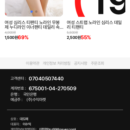
여성 심리스 티팬티 노라인 무봉
여성 스트랩 노라인 심리스 데일
제 누디라인 이너팬티 데일리 속
리 티팬티
옷
4,900원
5,500원
69%
55%
1,500원
2,500원
직구
65
29
%
%
여성 레이스 티팬티 사이드 리본
여성 바디 보정속옷(직구)
스트링 섹시 언더웨어
30,000원
29%
5,500원
21,200원
65%
1,900원
무료배송