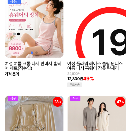
직수입
49
%
여성 여름 크롭 나시 반바지 홈웨
여성 플라워 레이스 슬립 원피스
어 세트(직수입)
여름 나시 홈웨어 잠옷 란제리
가격 문의
24,900원
49%
12,800원
무료배송
직구
직구
23
47
%
%