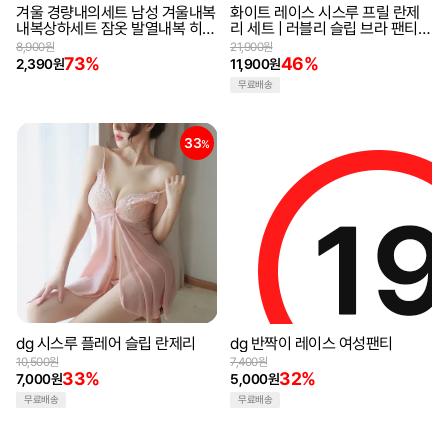
겨울 경량내의세트 남성 겨울내복
화이트 레이스 시스루 프릴 란제
내복상하세트 잠옷 발열내복 히트
리 세트 | 러블리 슬립 브라 팬티
텍 방한내의 보온내의
세트 홈웨어
8,900원
21,900원
73%
46%
2,390원
11,900원
무료배송
33
32
%
%
dg 시스루 플레어 슬립 란제리
dg 반짝이 레이스 여성팬티
10,500원
7,400원
33%
32%
7,000원
5,000원
무료배송
무료배송