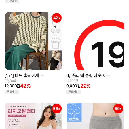
무료배송
42
22
%
%
[1+1] 패드 홈웨어세트
dg 플라워 슬립 잠옷 세트
20,800원
11,500원
42%
22%
12,000원
9,000원
무료배송
무료배송
56
50
%
%