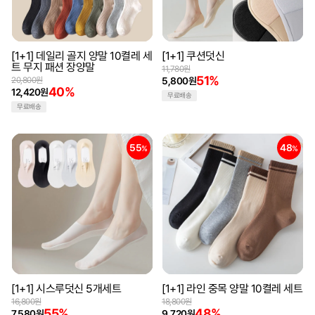
[1+1] 데일리 골지 양말 10켤레 세
[1+1] 쿠션덧신
트 무지 패션 장양말
11,780원
51%
20,800원
5,800원
40%
12,420원
무료배송
무료배송
55
48
%
%
[1+1] 시스루덧신 5개세트
[1+1] 라인 중목 양말 10켤레 세트
16,800원
18,800원
55%
48%
7,580원
9,720원