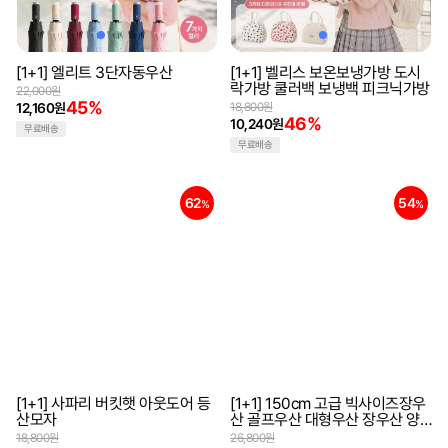
[1+1] 엘리트 3단자동우산
[1+1] 벨리스 보온보냉가방 도시
락가방 쿨러백 보냉백 피크닉가방
22,000원
45%
12,160원
18,800원
46%
10,240원
무료배송
무료배송
62
54
%
%
[1+1] 사파리 버킷햇 아웃도어 등
[1+1] 150cm 고급 빅사이즈장우
산모자
산 골프우산 대형우산 장우산 양
우산 자동우산 선물박스 사은 판
18,800원
26,800원