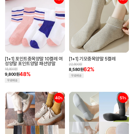
[1+1] 포인트중목양말 10켤레 여
[1+1] 기모중목양말 5켤레
성양말 포인트양말 패션양말
22,800원
62%
18,800원
8,580원
48%
9,800원
무료배송
무료배송
40
51
%
%