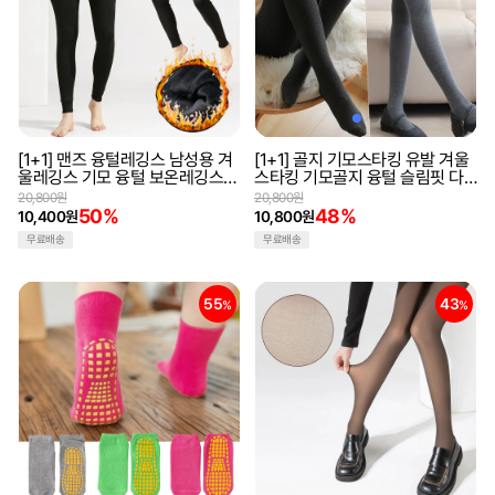
[1+1] 맨즈 융털레깅스 남성용 겨
[1+1] 골지 기모스타킹 유발 겨울
울레깅스 기모 융털 보온레깅스
스타킹 기모골지 융털 슬림핏 다
방한 타이즈 한파 이너웨어
리 군살커버 겨울타이즈 레깅스
20,800원
20,800원
50%
48%
10,400원
10,800원
무료배송
무료배송
55
43
%
%