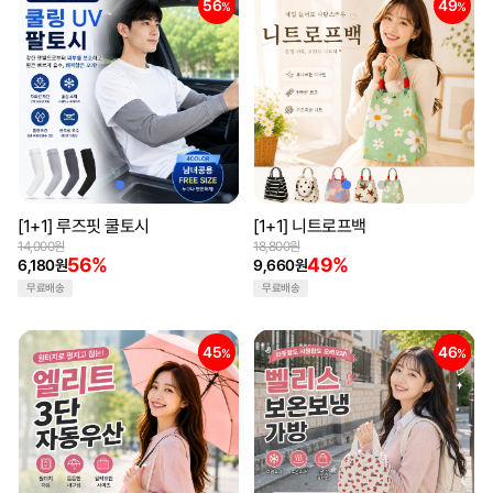
56
49
%
%
[1+1] 루즈핏 쿨토시
[1+1] 니트로프백
14,000원
18,800원
56%
49%
6,180원
9,660원
무료배송
무료배송
45
46
%
%