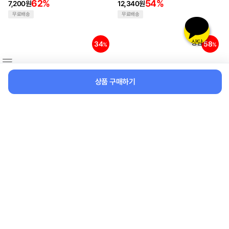
촉물
62%
54%
7,200원
12,340원
무료배송
무료배송
상담
34
58
%
%
상품 구매하기
컴팩트 5단 미니양우산 [어깨끈케
[1+1] 딜리셔스 보온 보냉 도시락
이스세트] uv차단 숄더백 양우산
가방 직장인 런치백 피크닉 쿨러
미니 포켓 양산 우산
백
12,900원
18,800원
34%
58%
8,480원
7,900원
무료배송
무료배송
65
56
%
%