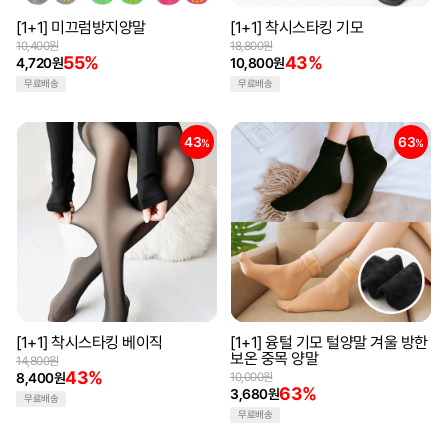
[1+1] 미끄럼방지양말
[1+1] 착시스타킹 기모
10,400원
18,800원
55%
43%
4,720원
10,800원
무료배송
무료배송
43
63
%
%
[1+1] 착시스타킹 베이직
[1+1] 융털 기모 털양말 겨울 방한
보온 중목 양말
14,800원
43%
8,400원
10,000원
63%
3,680원
무료배송
무료배송