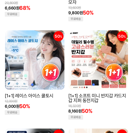
모자
20,800원
68%
6,660원
19,600원
50%
9,800원
무료배송
무료배송
50
50
%
%
[1+1] 레이스 아이스 쿨토시
[1+1] 소프트 미니 반지갑 카드지
갑 지퍼 동전지갑
12,000원
50%
6,000원
16,320원
50%
8,160원
무료배송
무료배송