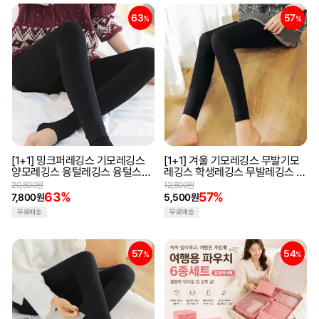
63
57
%
%
[1+1] 밍크퍼레깅스 기모레깅스
[1+1] 겨울 기모레깅스 무발기모
양모레깅스 융털레깅스 융털스타
레깅스 학생레깅스 무발레깅스 겨
킹 겨울스타킹
울간절기 피치기모 겨울스타킹
20,800원
12,800원
63%
57%
7,800원
5,500원
무료배송
무료배송
57
54
%
%