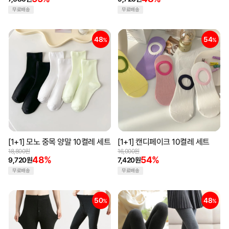
무료배송
무료배송
48
54
%
%
[1+1] 모노 중목 양말 10켤레 세트
[1+1] 캔디페이크 10켤레 세트
18,800원
16,000원
48%
54%
9,720원
7,420원
무료배송
무료배송
50
48
%
%