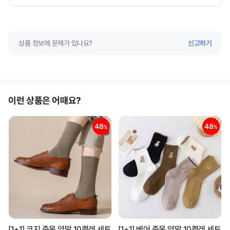
상품 정보에 문제가 있나요?
신고하기
이런 상품은 어때요?
48
48
%
%
[1+1] 코지 중목 양말 10켤레 세트
[1+1] 베어 중목 양말 10켤레 세트