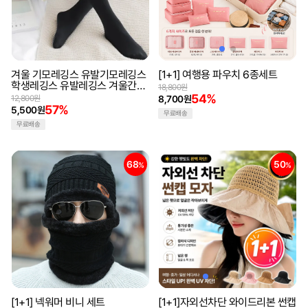
겨울 기모레깅스 유발기모레깅스
[1+1] 여행용 파우치 6종세트
학생레깅스 유발레깅스 겨울간절
18,800원
기 피치기모 겨울스타킹
54%
12,800원
8,700원
57%
5,500원
무료배송
무료배송
68
50
%
%
[1+1] 넥워머 비니 세트
[1+1]자외선차단 와이드리본 썬캡