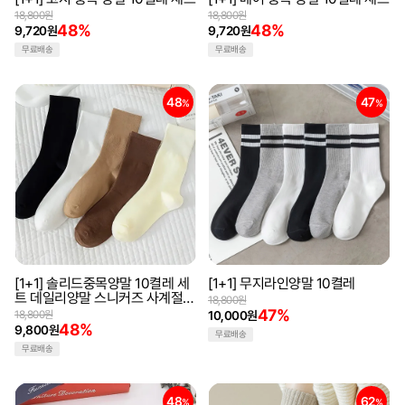
18,800원
18,800원
48%
48%
9,720원
9,720원
무료배송
무료배송
48
47
%
%
[1+1] 솔리드중목양말 10켤레 세
[1+1] 무지라인양말 10켤레
트 데일리양말 스니커즈 사계절양
18,800원
말 발목양말 패션양말
47%
18,800원
10,000원
48%
9,800원
무료배송
무료배송
48
62
%
%