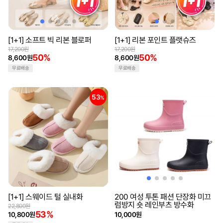
[1+1] 소프트 빅 리본 블로퍼
[1+1] 리본 포인트 플랫슈즈
17,200원
17,200원
50%
50%
8,600원
8,600원
무료배송
무료배송
53
%
[1+1] 스웨이드 털 실내화
200 여성 투톤 패션 단장화 미끄
럼방지 숏 레인부츠 방수화
22,800원
53%
10,800원
10,000원