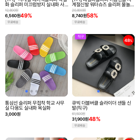
화 슬리퍼 미끄럼방지 실내화 사
계절신발 워터슈즈 슬리퍼 물놀이
무실슬리퍼 샌들 여름신발 층간소
신발 수영장신발
12,800원
20,800원
음
49%
58%
6,560원
8,740원
무료배송
무료배송
직구
48
%
통삼선 슬리퍼 무접착 학교 사무
큐빅 더블버클 슬라이더 샌들 신
실 다용도 실내화 욕실화
발(직구)
3,000원
61,500원
48%
31,900원
무료배송