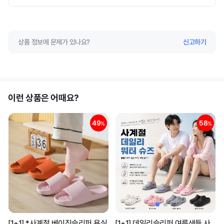
상품 정보에 문제가 있나요?
신고하기
이런 상품은 어때요?
49
58
%
%
[1+1] *사계절 베이직슬리퍼 욕실
[1+1] 데일리슬리퍼 여름샌들 사