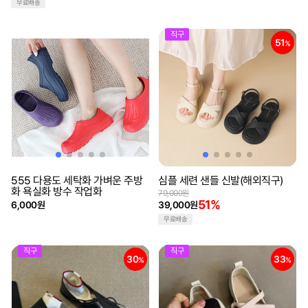
무료배송
직구
51
%
555 다용도 세탁화 가벼운 주방
심플 세련 샌들 신발(해외직구)
화 욕실화 방수 작업화
79,000원
51%
6,000원
39,000원
무료배송
직구
직구
30
33
%
%