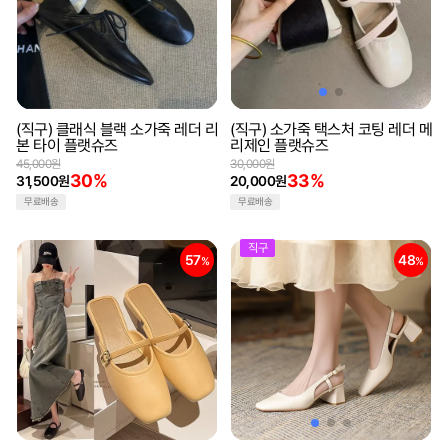
(직구) 클래식 블랙 소가죽 레더 리
(직구) 소가죽 택스처 코팅 레더 메
본 타이 플랫슈즈
리제인 플랫슈즈
45,000원
30,000원
30%
33%
31,500원
20,000원
무료배송
무료배송
직구
57
48
%
%