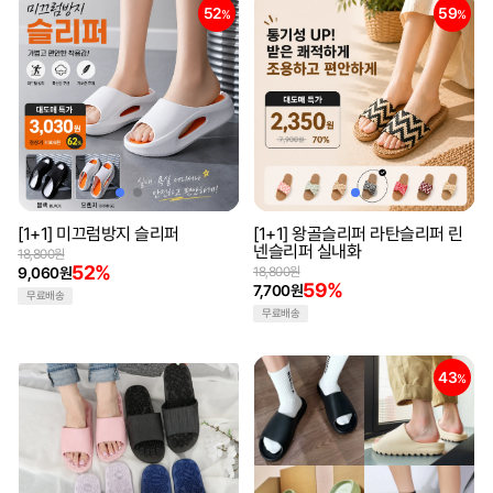
52
59
%
%
[1+1] 미끄럼방지 슬리퍼
[1+1] 왕골슬리퍼 라탄슬리퍼 린
넨슬리퍼 실내화
18,800원
52%
9,060원
18,800원
59%
7,700원
무료배송
무료배송
43
%