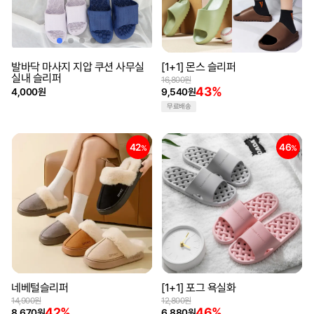
발바닥 마사지 지압 쿠션 사무실
[1+1] 몬스 슬리퍼
실내 슬리퍼
16,800원
43%
4,000원
9,540원
무료배송
42
46
%
%
네베털슬리퍼
[1+1] 포그 욕실화
14,900원
12,800원
42%
46%
8,670원
6,880원