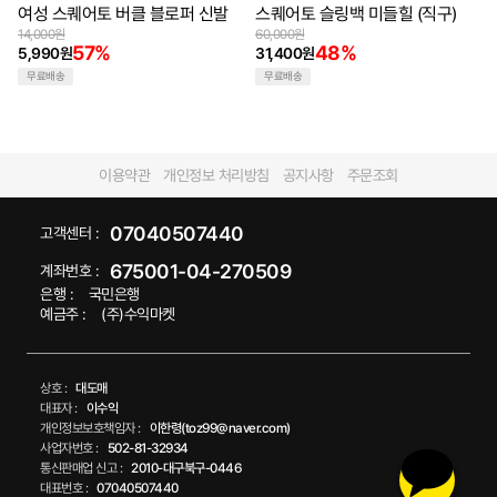
여성 스퀘어토 버클 블로퍼 신발
스퀘어토 슬링백 미들힐 (직구)
14,000원
60,000원
57%
48%
5,990원
31,400원
무료배송
무료배송
54
51
%
%
[1+1] EVA 심플 실내화
[1+1] 린넨 실내화
12,800원
14,800원
54%
51%
5,880원
7,320원
무료배송
무료배송
52
56
%
%