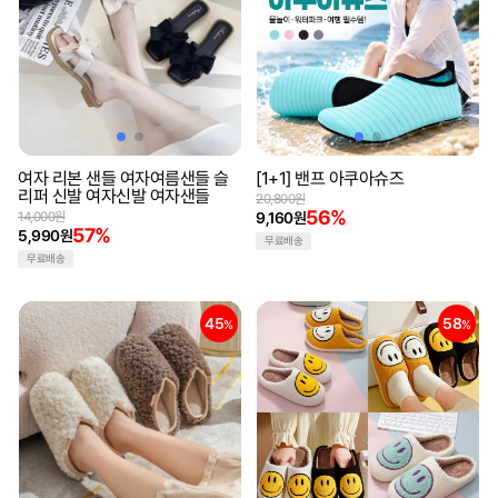
여자 리본 샌들 여자여름샌들 슬
[1+1] 밴프 아쿠아슈즈
리퍼 신발 여자신발 여자샌들
20,800원
56%
14,000원
9,160원
57%
5,990원
무료배송
무료배송
45
58
%
%