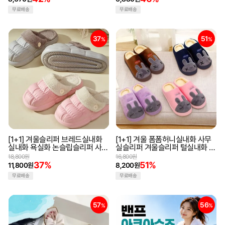
무료배송
무료배송
37
51
%
%
[1+1] 겨울슬리퍼 브레드실내화
[1+1] 겨울 폼폼허니실내화 사무
실내화 욕실화 논슬립슬리퍼 사무
실슬리퍼 겨울슬리퍼 털실내화 거
실슬리퍼
실화 보온실내화 방한슬리퍼
18,800원
16,800원
37%
51%
11,800원
8,200원
무료배송
무료배송
57
56
%
%