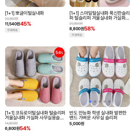
[1+1] 뽀글이털실내화
[1+1] 스마일털실내화 푹신한슬리
퍼 털슬리퍼 겨울실내화 거실화
20,800원
따뜻한실내화 털실내화
45%
11,540원
20,800원
58%
8,800원
무료배송
무료배송
54
%
[1+1] 코듀로이털실내화 털슬리퍼
반도 만능화 학생 실내화 발편한
겨울실내화 거실화 사무실용슬리
밴드 가벼운 사무실 슬리퍼
퍼 방한슬리퍼
14,800원
5,000원
54%
6,800원