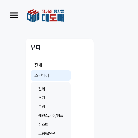
뷰티
전체
스킨케어
전체
스킨
로션
에센스/세럼/앰플
미스트
크림/올인원