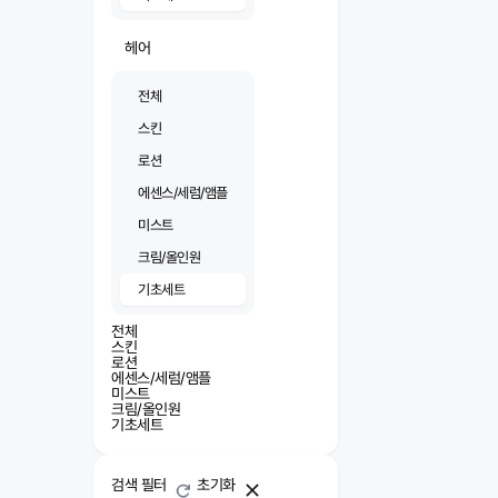
헤어
전체
스킨
로션
에센스/세럼/앰플
미스트
크림/올인원
기초세트
전체
스킨
로션
에센스/세럼/앰플
미스트
크림/올인원
기초세트
검색 필터
초기화