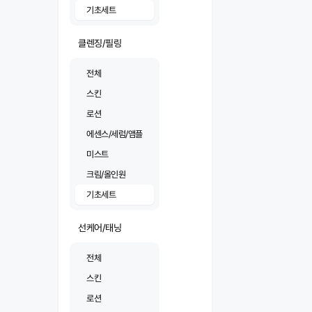
기초세트
클렌징/필링
전체
스킨
로션
에센스/세럼/앰플
미스트
크림/올인원
기초세트
선케어/태닝
전체
스킨
로션