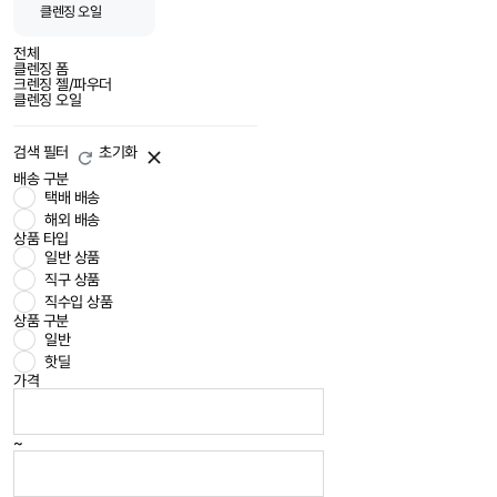
클렌징 오일
전체
클렌징 폼
크렌징 젤/파우더
클렌징 오일
검색 필터
초기화
배송 구분
택배 배송
해외 배송
상품 타입
일반 상품
직구 상품
직수입 상품
상품 구분
일반
핫딜
가격
~