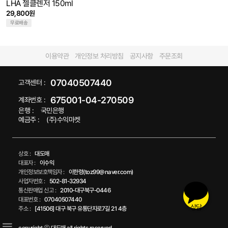
LHA 젤클렌저 150ml
29,800원
무료배송
이용약관
개인정보 처리방침
공지사항
주문조회
07040507440
고객센터 :
675001-04-270509
계좌번호 :
은행 :
국민은행
예금주 :
(주)수익마켓
상호 :
대도매
대표자 :
이수익
개인정보보호책임자 :
이한령(toz99@naver.com)
사업자번호 :
502-81-32934
통신판매업 신고 :
2010-대구북구-0446
대표번호 :
07040507440
상담
주소 :
[41506] 대구 북구 유통단지로7길 21 4층