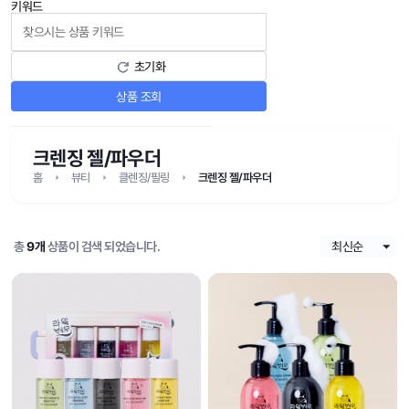
키워드
초기화
상품 조회
크렌징 젤/파우더
홈
뷰티
클렌징/필링
크렌징 젤/파우더
총
9개
상품이 검색 되었습니다.