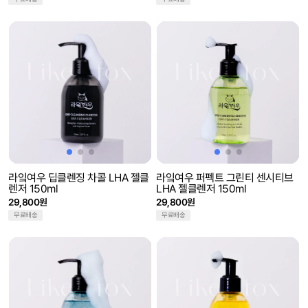
라잌여우 딥클렌징 차콜 LHA 젤클
라잌여우 퍼펙트 그린티 센시티브
렌저 150ml
LHA 젤클렌저 150ml
29,800원
29,800원
무료배송
무료배송