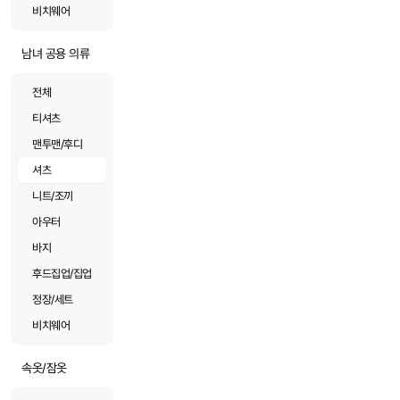
비치웨어
남녀 공용 의류
전체
티셔츠
맨투맨/후디
셔츠
니트/조끼
아우터
바지
후드집업/집업
정장/세트
비치웨어
속옷/잠옷