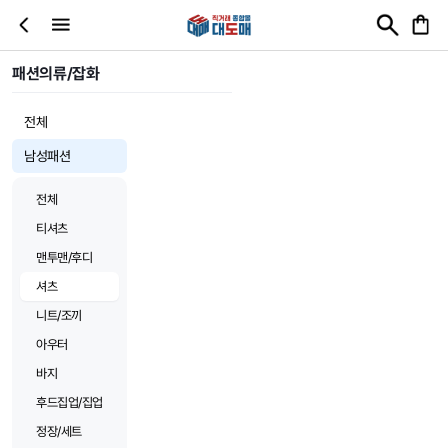
패션의류/잡화
전체
남성패션
전체
티셔츠
맨투맨/후디
셔츠
니트/조끼
아우터
바지
후드집업/집업
정장/세트