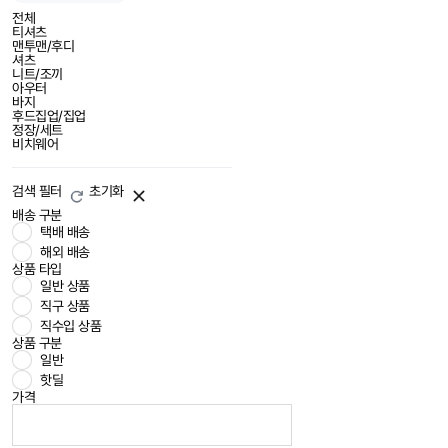
전체
티셔츠
맨투맨/후디
셔츠
니트/조끼
아우터
바지
후드집업/집업
정장/세트
비치웨어
검색 필터
초기화
배송 구분
택배 배송
해외 배송
상품 타입
일반 상품
직구 상품
직수입 상품
상품 구분
일반
핫딜
가격