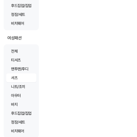
후드집업/집업
정장/세트
비치웨어
여성패션
전체
티셔츠
맨투맨/후디
셔츠
니트/조끼
아우터
바지
후드집업/집업
정장/세트
비치웨어