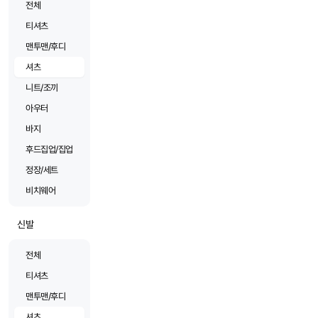
전체
티셔츠
맨투맨/후디
셔츠
니트/조끼
아우터
바지
후드집업/집업
정장/세트
비치웨어
신발
전체
티셔츠
맨투맨/후디
셔츠