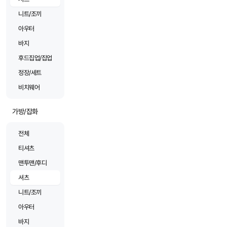
니트/조끼
아우터
바지
후드집업/집업
정장/세트
비치웨어
가방/잡화
전체
티셔츠
맨투맨/후디
셔츠
니트/조끼
아우터
바지