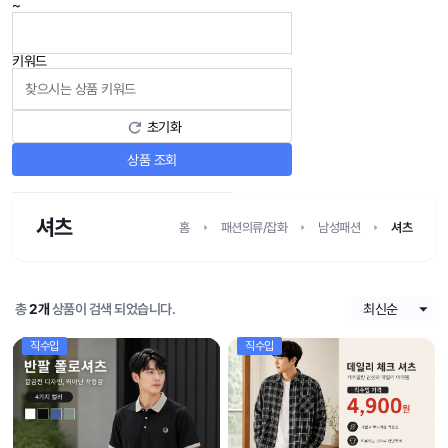
~
키워드
초기화
상품 조회
셔츠
홈
패션의류/잡화
남성패션
셔츠
총
2개
상품이 검색 되었습니다.
직수입
직수입