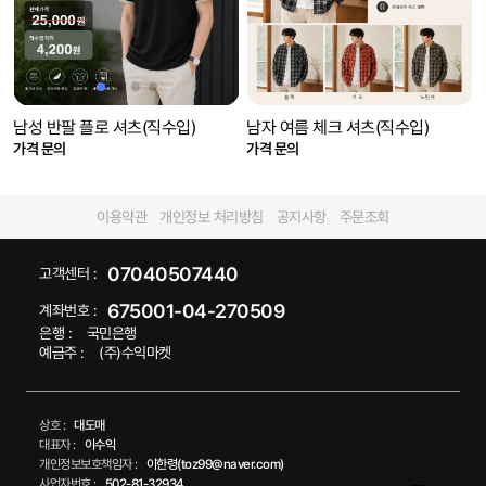
남성 반팔 플로 셔츠(직수입)
남자 여름 체크 셔츠(직수입)
가격 문의
가격 문의
이용약관
개인정보 처리방침
공지사항
주문조회
07040507440
고객센터 :
675001-04-270509
계좌번호 :
은행 :
국민은행
예금주 :
(주)수익마켓
상호 :
대도매
대표자 :
이수익
개인정보보호책임자 :
이한령(toz99@naver.com)
사업자번호 :
502-81-32934