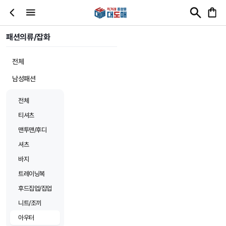
패션의류/잡화
전체
남성패션
전체
티셔츠
맨투맨/후디
셔츠
바지
트레이닝복
후드집업/집업
니트/조끼
아우터