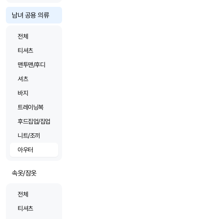
남녀 공용 의류
전체
티셔츠
맨투맨/후디
셔츠
바지
트레이닝복
후드집업/집업
니트/조끼
아우터
속옷/잠옷
전체
티셔츠