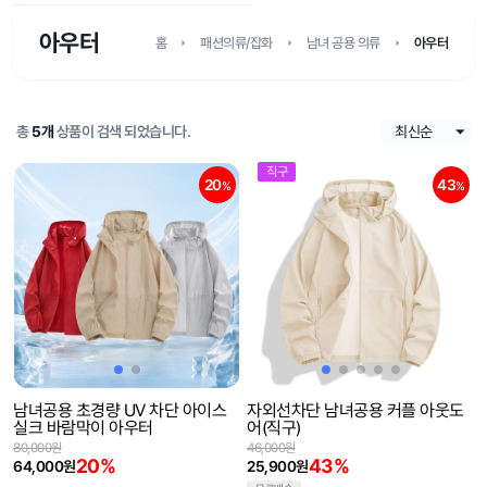
아우터
홈
패션의류/잡화
남녀 공용 의류
아우터
총
5개
상품이 검색 되었습니다.
직구
20
43
%
%
남녀공용 초경량 UV 차단 아이스
자외선차단 남녀공용 커플 아웃도
실크 바람막이 아우터
어(직구)
80,000원
46,000원
20%
43%
64,000원
25,900원