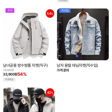
무료배송
직구
직수입
54
%
남녀공용 방수방품 자켓(직구)
남자 융털 데님자켓(직수입)
74,000원
가격 문의
54%
33,900원
무료배송
42
%