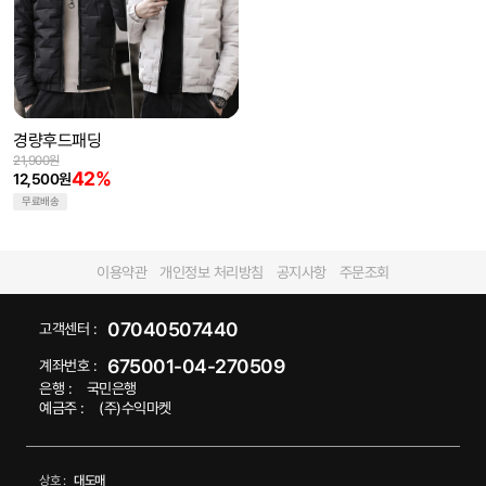
경량후드패딩
21,900원
42%
12,500원
무료배송
이용약관
개인정보 처리방침
공지사항
주문조회
07040507440
고객센터 :
675001-04-270509
계좌번호 :
은행 :
국민은행
예금주 :
(주)수익마켓
상호 :
대도매