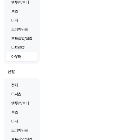
맨투맨/후디
셔츠
바지
트레이닝복
후드집업/집업
니트/조끼
아우터
신발
전체
티셔츠
맨투맨/후디
셔츠
바지
트레이닝복
후드집업/집업