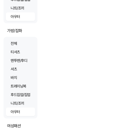
니트/조끼
아우터
가방/잡화
전체
티셔츠
맨투맨/후디
셔츠
바지
트레이닝복
후드집업/집업
니트/조끼
아우터
여성패션