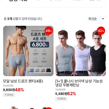
총
3개
상품이 검색 되었습니다.
48
62
%
%
모달 남성 드로즈 팬티(4종)
[1+1] 쿨나시 브이넥 남성 기능성
냉감 무봉제런닝
19,000원
48%
9,800원
14,800원
62%
5,480원
무료배송
무료배송