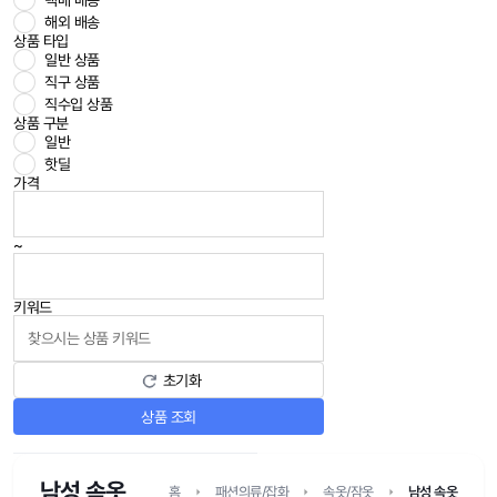
택배 배송
해외 배송
상품 타입
일반 상품
직구 상품
직수입 상품
상품 구분
일반
핫딜
가격
~
키워드
초기화
상품 조회
남성 속옷
홈
패션의류/잡화
속옷/잠옷
남성 속옷