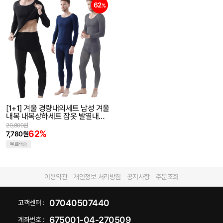
62
%
[1+1] 겨울 경량내의세트 남성 겨울
내복 내복상하세트 잠옷 발열내복
히트텍 방한내의 보온내의
20,800원
62%
7,780원
무료배송
이용약관
개인정보 처리방침
공지사항
주문조회
07040507440
고객센터 :
675001-04-270509
계좌번호 :