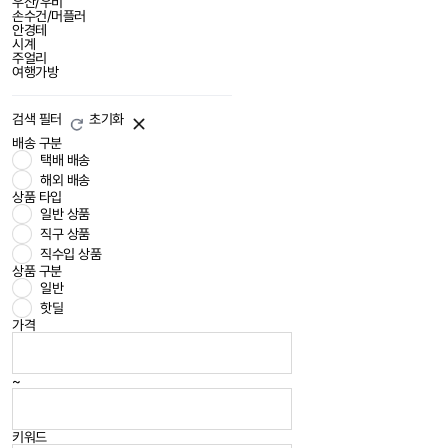
우산/우비
손수건/머플러
안경테
시계
주얼리
여행가방
검색 필터
초기화
배송 구분
택배 배송
해외 배송
상품 타입
일반 상품
직구 상품
직수입 상품
상품 구분
일반
핫딜
가격
~
키워드