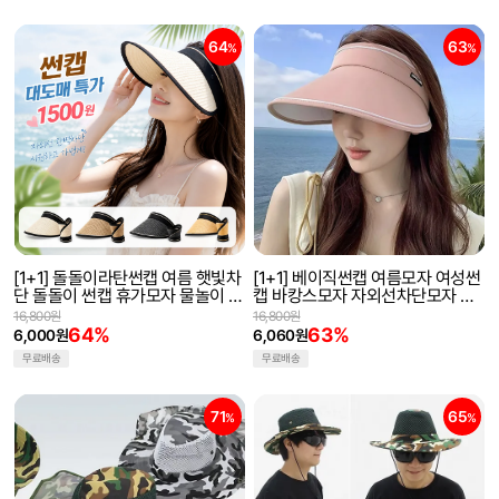
64
63
%
%
[1+1] 돌돌이라탄썬캡 여름 햇빛차
[1+1] 베이직썬캡 여름모자 여성썬
단 돌돌이 썬캡 휴가모자 물놀이 여
캡 바캉스모자 자외선차단모자 썬
성모자 와이드버킷햇
바이저모자 테니스모자
16,800원
16,800원
64%
63%
6,000원
6,060원
무료배송
무료배송
71
65
%
%