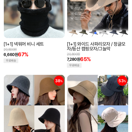
[1+1] 넥워머 비니 세트
[1+1] 와이드 사파리모자 / 정글모
자/등산 캠핑모자/그늘막
20,800원
67%
6,660원
20,800원
65%
7,280원
무료배송
무료배송
38
53
%
%