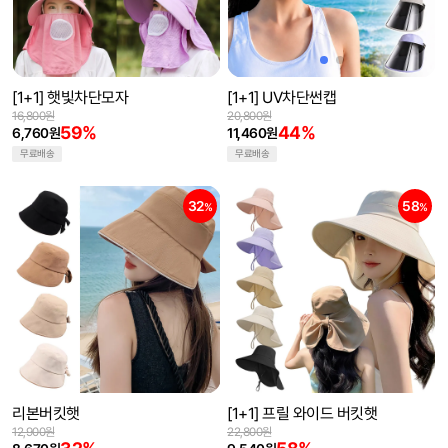
[1+1] 햇빛차단모자
[1+1] UV차단썬캡
16,800원
20,800원
59%
44%
6,760원
11,460원
무료배송
무료배송
32
58
%
%
리본버킷햇
[1+1] 프릴 와이드 버킷햇
12,900원
22,800원