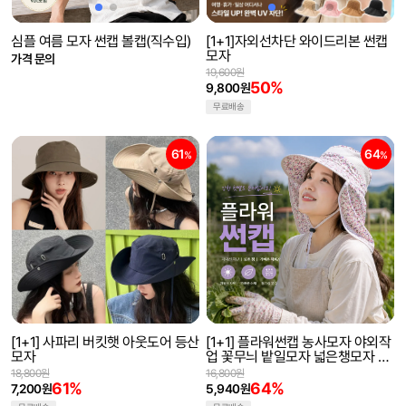
심플 여름 모자 썬캡 볼캡(직수입)
[1+1]자외선차단 와이드리본 썬캡
모자
가격 문의
19,600원
50%
9,800원
무료배송
61
64
%
%
[1+1] 사파리 버킷햇 아웃도어 등산
[1+1] 플라워썬캡 농사모자 야외작
모자
업 꽃무늬 밭일모자 넓은챙모자 햇
빛가리개 가림막 썬캡 자외선차단
18,800원
16,800원
61%
64%
7,200원
5,940원