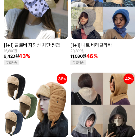
[1+1] 클로버 자외선 차단 썬캡
[1+1] 니트 바라클라바
16,800원
20,800원
43%
46%
9,420원
11,080원
무료배송
무료배송
38
42
%
%