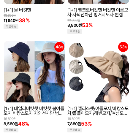
[1+1] 울 버킷햇
[1+1] 벨크로버킷햇 버킷햇 여름모
자 자외선차단 벙거지모자 썬캡 벨
18,800원
크로모자
38%
11,640원
18,800원
53%
8,800원
무료배송
무료배송
48
53
%
%
[1+1] 데일리버킷햇 버킷햇 봄여름
[1+1] 앨리스햇/여름모자/바캉스모
모자 바캉스모자 자외선차단 벙거
자/돌돌이모자/해변모자/여성모자/
지모자 데일리모자
썬캡/넓은챙모자/햇
16,800원
16,800원
48%
53%
8,580원
7,880원
무료배송
무료배송