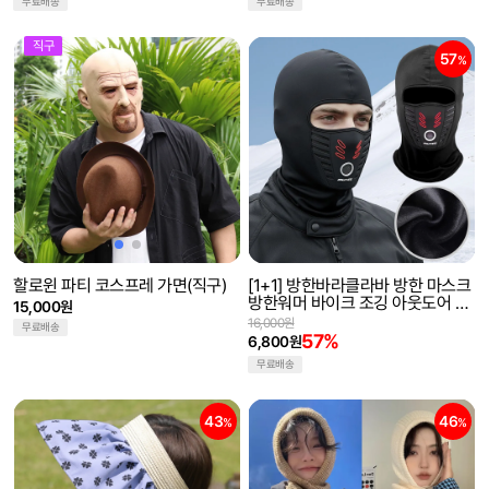
무료배송
무료배송
직구
57
%
할로윈 파티 코스프레 가면(직구)
[1+1] 방한바라클라바 방한 마스크
방한워머 바이크 조깅 아웃도어 겨
15,000원
울마스크 귀마개 넥워머
16,000원
무료배송
57%
6,800원
무료배송
43
46
%
%