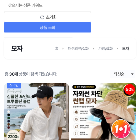
초기화
상품 조회
모자
홈
패션의류/잡화
가방/잡화
모자
총
30개
상품이 검색 되었습니다.
직수입
50
%