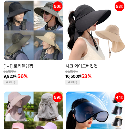
56
53
%
%
[1+1] 로키플랩캡
시크 와이드버킷햇
22,800원
22,800원
56%
53%
9,920원
10,500원
무료배송
무료배송
59
44
%
%