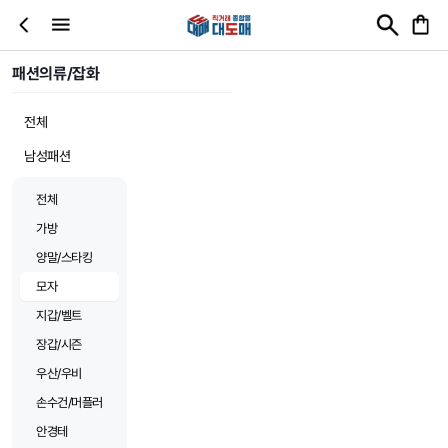
패션의류/잡화
전체
남성패션
전체
가방
양말/스타킹
모자
지갑/벨트
장갑/시즌
우산/우비
손수건/머플러
안경테