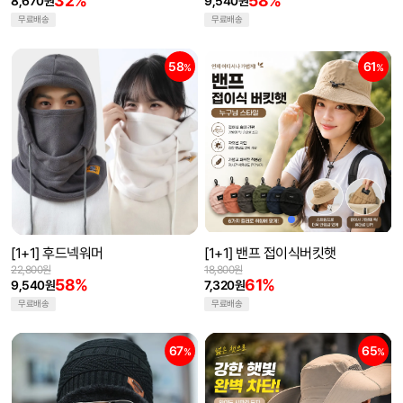
32%
58%
8,670원
9,540원
무료배송
무료배송
58
61
%
%
[1+1] 후드넥워머
[1+1] 밴프 접이식버킷햇
22,800원
18,800원
58%
61%
9,540원
7,320원
무료배송
무료배송
67
65
%
%