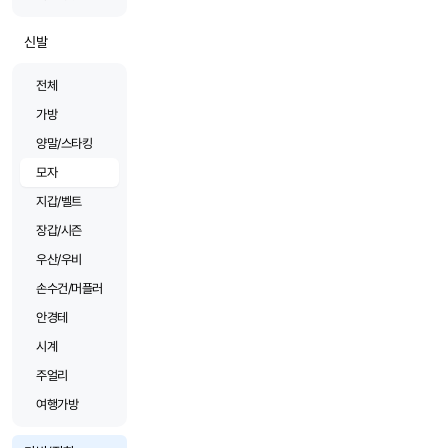
신발
전체
가방
양말/스타킹
모자
지갑/벨트
장갑/시즌
우산/우비
손수건/머플러
안경테
시계
주얼리
여행가방