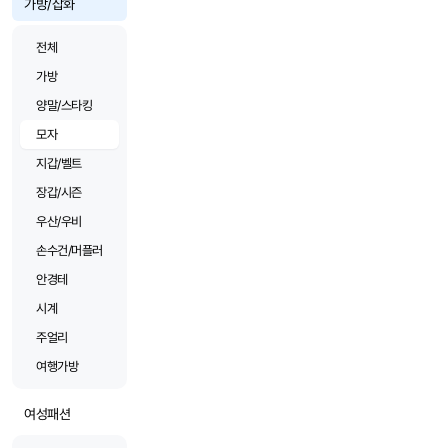
가방/잡화
전체
가방
양말/스타킹
모자
지갑/벨트
장갑/시즌
우산/우비
손수건/머플러
안경테
시계
주얼리
여행가방
여성패션