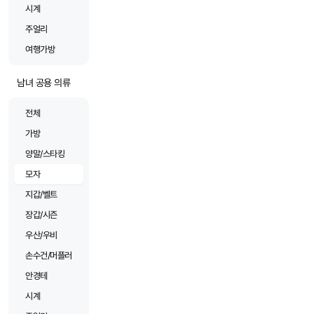
시계
주얼리
여행가방
남녀 공용 의류
전체
가방
양말/스타킹
모자
지갑/벨트
장갑/시즌
우산/우비
손수건/머플러
안경테
시계