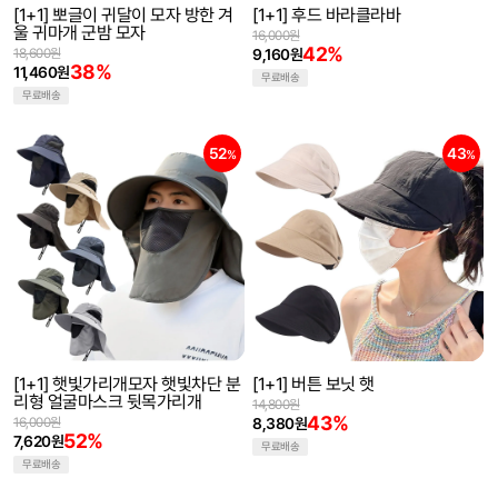
[1+1] 뽀글이 귀달이 모자 방한 겨
[1+1] 후드 바라클라바
울 귀마개 군밤 모자
16,000원
42%
18,600원
9,160원
38%
11,460원
무료배송
무료배송
52
43
%
%
[1+1] 햇빛가리개모자 햇빛차단 분
[1+1] 버튼 보닛 햇
리형 얼굴마스크 뒷목가리개
14,800원
43%
16,000원
8,380원
52%
7,620원
무료배송
무료배송