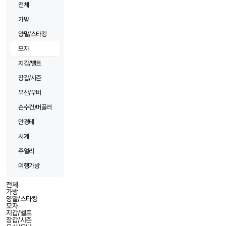
전체
가방
양말/스타킹
모자
지갑/벨트
장갑/시즌
우산/우비
손수건/머플러
안경테
시계
주얼리
여행가방
전체
가방
양말/스타킹
모자
지갑/벨트
장갑/시즌