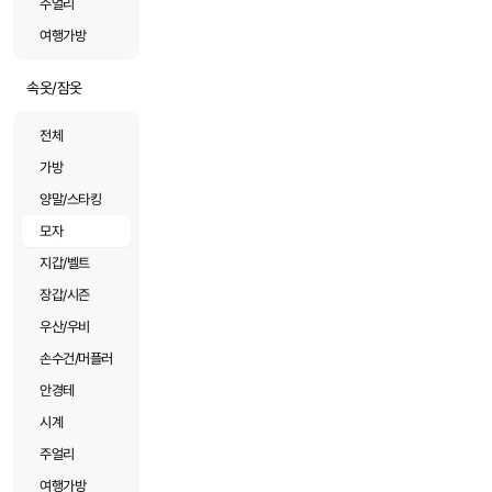
주얼리
여행가방
속옷/잠옷
전체
가방
양말/스타킹
모자
지갑/벨트
장갑/시즌
우산/우비
손수건/머플러
안경테
시계
주얼리
여행가방