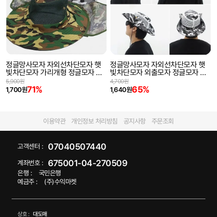
정글망사모자 자외선차단모자 햇
정글망사모자 자외선차단모자 햇
빛차단모자 가리개형 정글모자 낚
빛차단모자 외출모자 정글모자 낚
시모자 등산모자 그늘막모자 여름
시모자 등산모자 여름모자
5,900원
4,700원
모자
71%
65%
1,700원
1,640원
이용약관
개인정보 처리방침
공지사항
주문조회
07040507440
고객센터 :
675001-04-270509
계좌번호 :
은행 :
국민은행
예금주 :
(주)수익마켓
상호 :
대도매