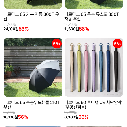
베르티노 65 카본 자동 300T 우
베르티노 65 목봉 듀스포 300T
산
자동 우산
55,500원
26,700원
56%
56%
24,100원
11,600원
56
56
%
%
베르티노 65 목봉우드핸들 210T
베르티노 60 루나캡 UV 차단암막
우산
(우양산겸용)
23,100원
14,400원
56%
56%
10,100원
6,300원