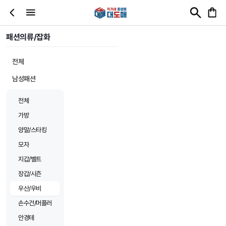
패션의류/잡화
전체
남성패션
전체
가방
양말/스타킹
모자
지갑/벨트
장갑/시즌
우산/우비
손수건/머플러
안경테