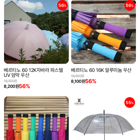
56
56
%
%
베르티노 60 12K자바라 파스텔
베르티노 60 16K 알루미늄 우산
UV 암막 우산
18,600원
56%
18,900원
8,100원
56%
8,200원
55
%