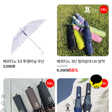
56
%
베르티노 53 투명비닐 우산
베르티노 3단 컬러살대 UV 암막
2,000원
14,400원
56%
6,300원
56
56
%
%
상담