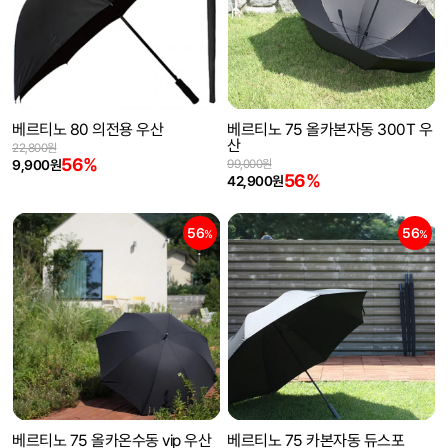
베르티노 80 의전용 우산
베르티노 75 올카본자동 300T 우
산
22,800원
56%
9,900원
99,000원
56%
42,900원
56
56
%
%
베르티노 75 올카온수동 vip 우산
베르티노 75 카본자동 듀스포