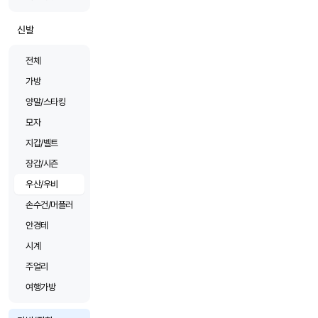
신발
전체
가방
양말/스타킹
모자
지갑/벨트
장갑/시즌
우산/우비
손수건/머플러
안경테
시계
주얼리
여행가방