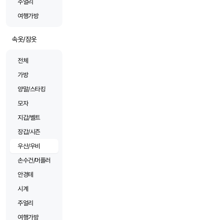
주얼리
여행가방
속옷/잠옷
전체
가방
양말/스타킹
모자
지갑/벨트
장갑/시즌
우산/우비
손수건/머플러
안경테
시계
주얼리
여행가방