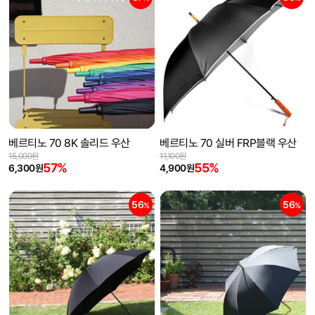
베르티노 70 8K 솔리드 우산
베르티노 70 실버 FRP블랙 우산
15,000원
11,100원
57%
55%
6,300원
4,900원
56
56
%
%