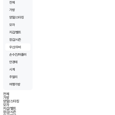
전체
가방
양말/스타킹
모자
지갑/벨트
장갑/시즌
우산/우비
손수건/머플러
안경테
시계
주얼리
여행가방
전체
가방
양말/스타킹
모자
지갑/벨트
장갑/시즌