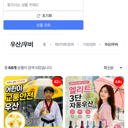
초기화
상품 조회
우산/우비
홈
패션의류/잡화
가방/잡화
우산/우비
총
66개
상품이 검색 되었습니다.
42
44
%
%