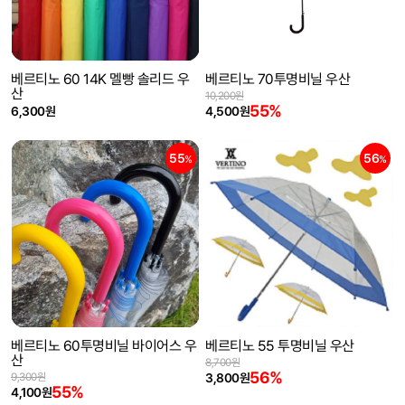
베르티노 60 14K 멜빵 솔리드 우
베르티노 70투명비닐 우산
산
10,200원
55%
6,300원
4,500원
55
56
%
%
베르티노 60투명비닐 바이어스 우
베르티노 55 투명비닐 우산
산
8,700원
56%
9,300원
3,800원
55%
4,100원