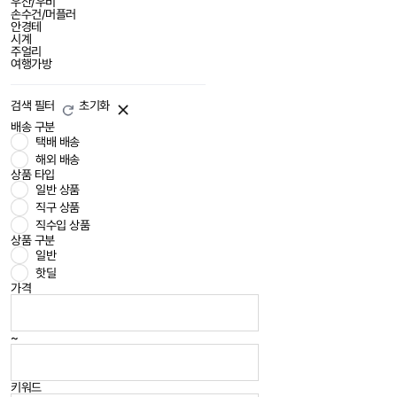
우산/우비
손수건/머플러
안경테
시계
주얼리
여행가방
검색 필터
초기화
배송 구분
택배 배송
해외 배송
상품 타입
일반 상품
직구 상품
직수입 상품
상품 구분
일반
핫딜
가격
~
키워드