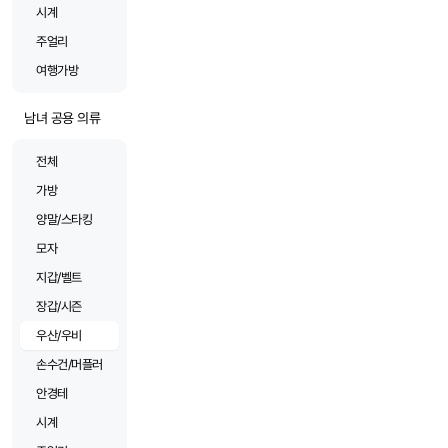
시계
주얼리
여행가방
남녀 공용 의류
전체
가방
양말/스타킹
모자
지갑/벨트
장갑/시즌
우산/우비
손수건/머플러
안경테
시계