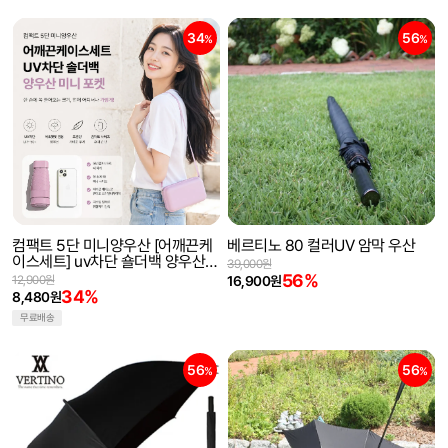
34
56
%
%
컴팩트 5단 미니양우산 [어깨끈케
베르티노 80 컬러UV 암막 우산
이스세트] uv차단 숄더백 양우산
39,000원
미니 포켓 양산 우산
56%
12,900원
16,900원
34%
8,480원
무료배송
56
56
%
%