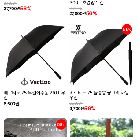
300T 초경량 우산
87,000원
56%
37,700원
62,100원
56%
27,000원
56
%
베르티노 75 무걸쇠수동 210T 우
베르티노 75 늄중봉 쌍고리 자동
산
우산
8,600원
22,200원
56%
9,700원
58
%