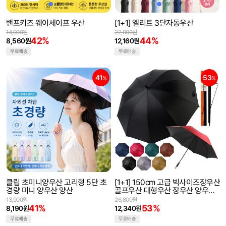
밴프키즈 웨이세이프 우산
[1+1] 엘리트 3단자동우산
14,900원
22,000원
42%
44%
8,560원
12,160원
무료배송
무료배송
41
53
%
%
클립 초미니양우산 고리형 5단 초
[1+1] 150cm 고급 빅사이즈장우산
경량 미니 양우산 양산
골프우산 대형우산 장우산 양우산
자동우산 선물박스 사은 판촉물
13,900원
26,800원
41%
53%
8,190원
12,340원
무료배송
무료배송