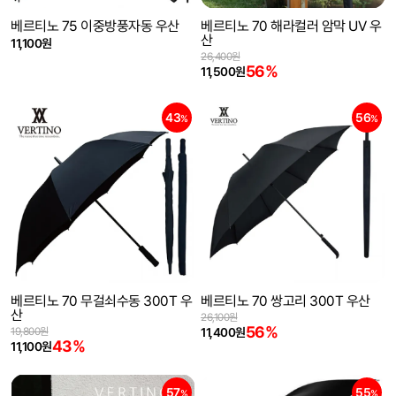
베르티노 75 이중방풍자동 우산
베르티노 70 해라컬러 암막 UV 우
산
11,100원
26,400원
56%
11,500원
43
56
%
%
베르티노 70 무걸쇠수동 300T 우
베르티노 70 쌍고리 300T 우산
산
26,100원
56%
19,800원
11,400원
43%
11,100원
57
55
%
%