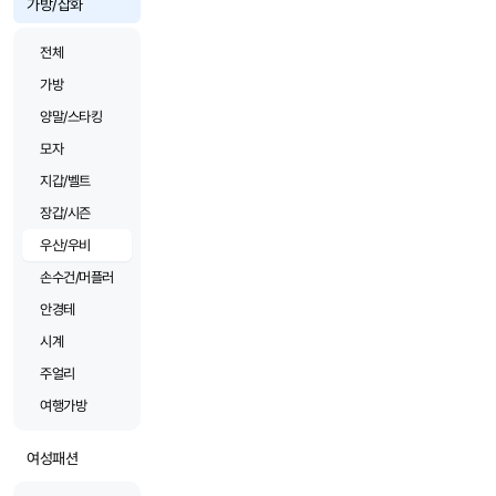
가방/잡화
전체
가방
양말/스타킹
모자
지갑/벨트
장갑/시즌
우산/우비
손수건/머플러
안경테
시계
주얼리
여행가방
여성패션