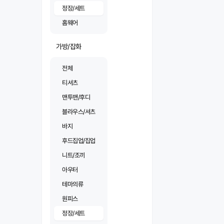
정장/세트
홈웨어
가방/잡화
전체
티셔츠
맨투맨/후디
블라우스/셔츠
바지
후드집업/집업
니트/조끼
아우터
테마의류
원피스
정장/세트