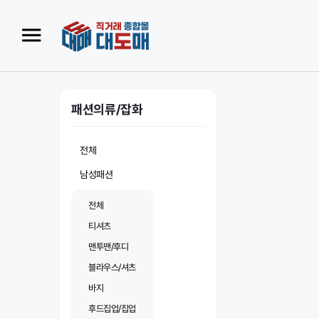
패션의류/잡화
전체
남성패션
전체
티셔츠
맨투맨/후디
블라우스/셔츠
바지
후드집업/집업