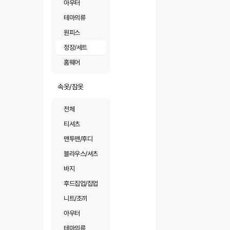
아우터
테마의류
원피스
정장/세트
홈웨어
속옷/잠옷
전체
티셔츠
맨투맨/후디
블라우스/셔츠
바지
후드집업/집업
니트/조끼
아우터
테마의류