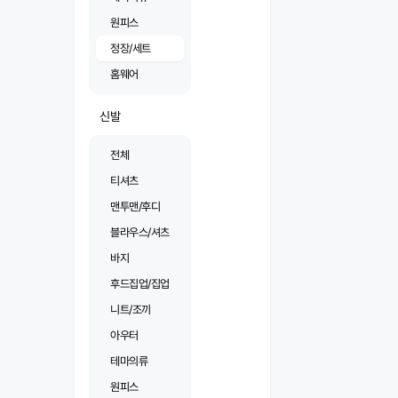
원피스
정장/세트
홈웨어
신발
전체
티셔츠
맨투맨/후디
블라우스/셔츠
바지
후드집업/집업
니트/조끼
아우터
테마의류
원피스