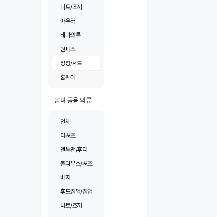
니트/조끼
아우터
테마의류
원피스
정장/세트
홈웨어
남녀 공용 의류
전체
티셔츠
맨투맨/후디
블라우스/셔츠
바지
후드집업/집업
니트/조끼