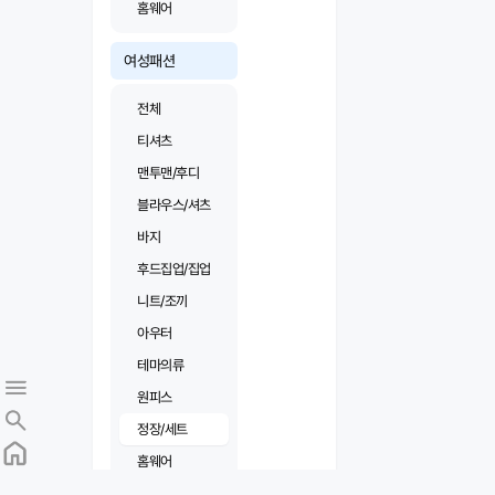
홈웨어
여성패션
전체
티셔츠
맨투맨/후디
블라우스/셔츠
바지
후드집업/집업
니트/조끼
아우터
테마의류
원피스
정장/세트
홈웨어