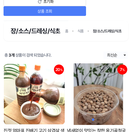
초기화
상품 조회
장/소스/드레싱/식초
홈
식품
장/소스/드레싱/식초
총
3개
상품이 검색 되었습니다.
20
7
%
%
진젓 엄마표 진배기 고기 삼겹살 생
냄새없이 맛있는 착한 옹기골청국