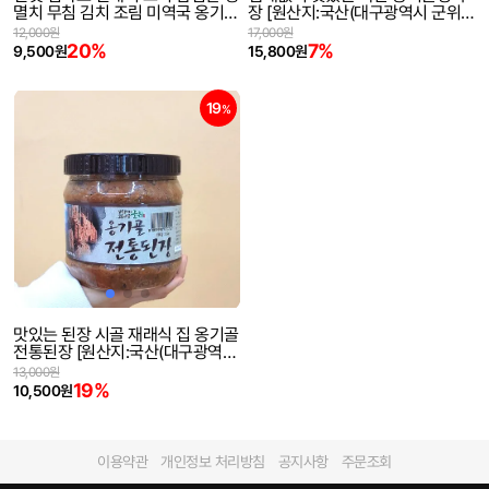
멸치 무침 김치 조림 미역국 옹기골
장 [원산지:국산(대구광역시 군위
멸치액젓 멸치액젖 [원산지:국산(대
군)]
12,000원
17,000원
구광역시 군위군)]
20%
7%
9,500원
15,800원
19
%
맛있는 된장 시골 재래식 집 옹기골
전통된장 [원산지:국산(대구광역시
군위군)]
13,000원
19%
10,500원
이용약관
개인정보 처리방침
공지사항
주문조회