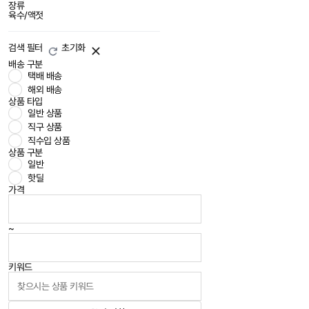
장류
육수/액젓
검색 필터
초기화
배송 구분
택배 배송
해외 배송
상품 타입
일반 상품
직구 상품
직수입 상품
상품 구분
일반
핫딜
가격
~
키워드