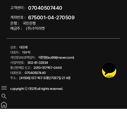
07040507440
고객센터 :
675001-04-270509
계좌번호 :
은행 :
국민은행
예금주 :
(주)수익마켓
상호 :
대도매
대표자 :
이수익
개인정보보호책임자 :
이한령(toz99@naver.com)
사업자번호 :
502-81-32934
통신판매업 신고 :
2010-대구북구-0446
대표번호 :
07040507440
상담
주소 :
[41506] 대구 북구 유통단지로7길 21 4층
copyright ⓒ 대도매 all rights reserved.