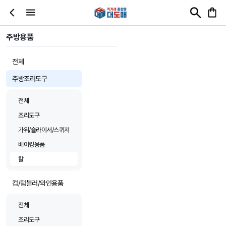
주방용품
전체
주방조리도구
전체
조리도구
가위/슬라이서/스퀴져
베이킹용품
칼
컵/텀블러/와인용품
전체
조리도구