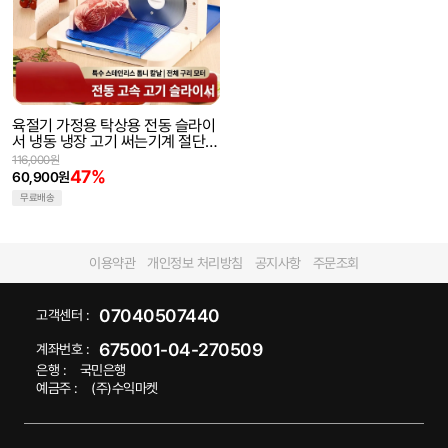
육절기 가정용 탁상용 전동 슬라이
서 냉동 냉장 고기 써는기계 절단기
커터기 두께조절가능
116,000원
47%
60,900원
무료배송
이용약관
개인정보 처리방침
공지사항
주문조회
07040507440
고객센터 :
675001-04-270509
계좌번호 :
은행 :
국민은행
예금주 :
(주)수익마켓