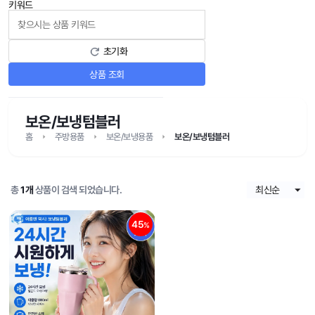
키워드
초기화
상품 조회
보온/보냉텀블러
홈
주방용품
보온/보냉용품
보온/보냉텀블러
총
1개
상품이 검색 되었습니다.
45
%