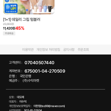
[1+1] 데일리 그립 텀블러
20,800원
45%
11,420원
무료배송
이용약관
개인정보 처리방침
공지사항
주문조회
07040507440
고객센터 :
675001-04-270509
계좌번호 :
은행 :
국민은행
예금주 :
(주)수익마켓
상호 :
대도매
대표자 :
이수익
개인정보보호책임자 :
이한령(toz99@naver.com)
사업자번호 :
502-81-32934