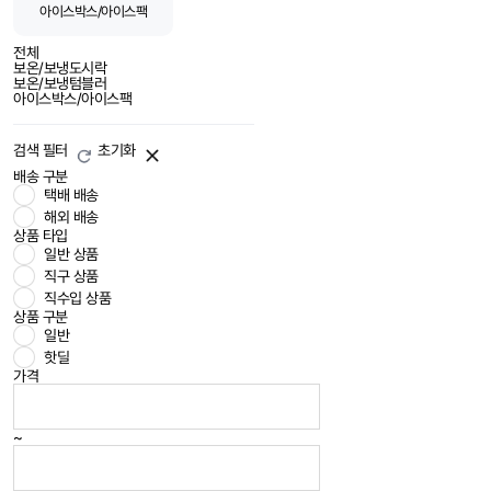
아이스박스/아이스팩
전체
보온/보냉도시락
보온/보냉텀블러
아이스박스/아이스팩
검색 필터
초기화
배송 구분
택배 배송
해외 배송
상품 타입
일반 상품
직구 상품
직수입 상품
상품 구분
일반
핫딜
가격
~