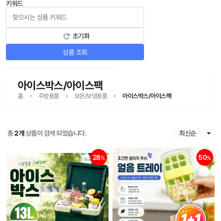
키워드
초기화
상품 조회
아이스박스/아이스팩
홈
주방용품
보온/보냉용품
아이스박스/아이스팩
총
2개
상품이 검색 되었습니다.
28
50
%
%