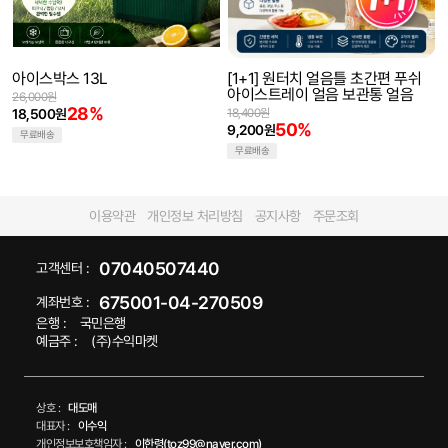
아이스박스 13L
[1+1] 원터치 얼음틀 초간편 푸쉬
아이스트레이 얼음 보관통 얼음
26,000원
28%
18,500원
18,400원
50%
9,200원
무료배송
무료배송
이용약관
개인정보 처리방침
공지사항
주문조회
07040507440
고객센터 :
675001-04-270509
계좌번호 :
은행 :
국민은행
예금주 :
(주)수익마켓
상호 :
대도매
대표자 :
이수익
개인정보보호책임자 :
이한령(toz99@naver.com)