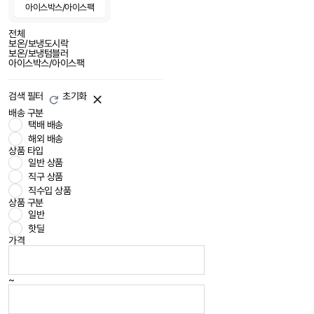
아이스박스/아이스팩
전체
보온/보냉도시락
보온/보냉텀블러
아이스박스/아이스팩
검색 필터
초기화
배송 구분
택배 배송
해외 배송
상품 타입
일반 상품
직구 상품
직수입 상품
상품 구분
일반
핫딜
가격
~