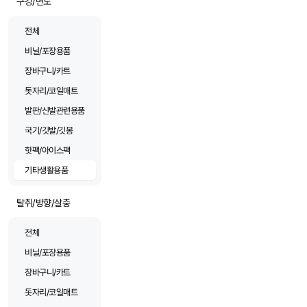
구강/면도
전체
비닐/포장용품
장바구니/카트
돗자리/코일매트
발판/신발관련용품
국기/깃발/깃봉
핫팩/아이스팩
기타생활용품
탈취/방향/살충
전체
비닐/포장용품
장바구니/카트
돗자리/코일매트