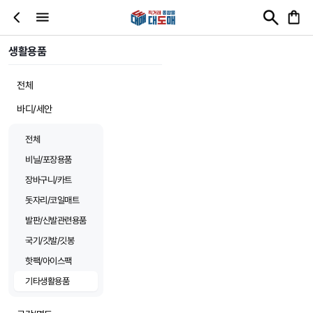
생활용품
전체
바디/세안
전체
비닐/포장용품
장바구니/카트
돗자리/코일매트
발판/신발관련용품
국기/깃발/깃봉
핫팩/아이스팩
기타생활용품