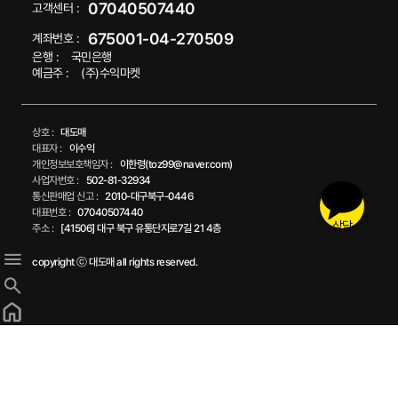
07040507440
고객센터 :
675001-04-270509
계좌번호 :
은행 :
국민은행
예금주 :
(주)수익마켓
상호 :
대도매
대표자 :
이수익
개인정보보호책임자 :
이한령(toz99@naver.com)
사업자번호 :
502-81-32934
통신판매업 신고 :
2010-대구북구-0446
대표번호 :
07040507440
상담
주소 :
[41506] 대구 북구 유통단지로7길 21 4층
copyright ⓒ 대도매 all rights reserved.