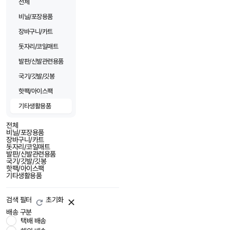
전체
비닐/포장용품
장바구니/카트
돗자리/코일매트
발판/신발관련용품
국기/깃발/깃봉
핫팩/아이스팩
기타생활용품
전체
비닐/포장용품
장바구니/카트
돗자리/코일매트
발판/신발관련용품
국기/깃발/깃봉
핫팩/아이스팩
기타생활용품
검색 필터
초기화
배송 구분
택배 배송