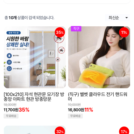
총
10개
상품이 검색 되었습니다.
직구
35
11
%
%
[100x210] 자석 현관문 모기장 방
(직구) 벨벳 클라우드 전기 핸드워
충망 아파트 현관 방충망문
머
18,000원
19,000원
35%
11%
11,700원
16,800원
무료배송
무료배송
32
17
%
%