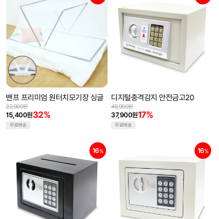
밴프 프리미엄 원터치모기장 싱글
디지털충격감지 안전금고20
22,900원
45,900원
32%
17%
15,400원
37,900원
무료배송
무료배송
16
16
%
%