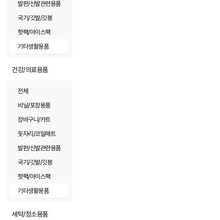
발판/신발관련용품
국기/깃발/깃봉
핫팩/아이스팩
기타생활용품
건강/의료용품
전체
비닐/포장용품
장바구니/카트
돗자리/코일매트
발판/신발관련용품
국기/깃발/깃봉
핫팩/아이스팩
기타생활용품
세탁/청소용품