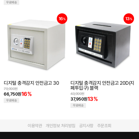
무료배송
16
13
%
%
디지털 충격감지 안전금고 30
디지털 충격감지 안전금고 20D(지
폐투입구) 블랙
79,900원
16%
66,750원
43,900원
13%
37,950원
무료배송
무료배송
이용약관
개인정보 처리방침
공지사항
주문조회