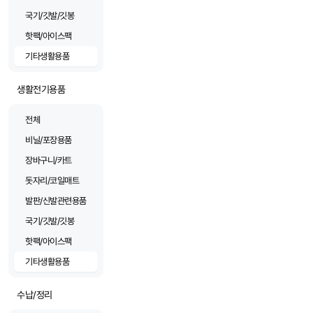
국기/깃발/깃봉
핫팩/아이스팩
기타생활용품
생활전기용품
전체
비닐/포장용품
장바구니/카트
돗자리/코일매트
발판/신발관련용품
국기/깃발/깃봉
핫팩/아이스팩
기타생활용품
수납/정리