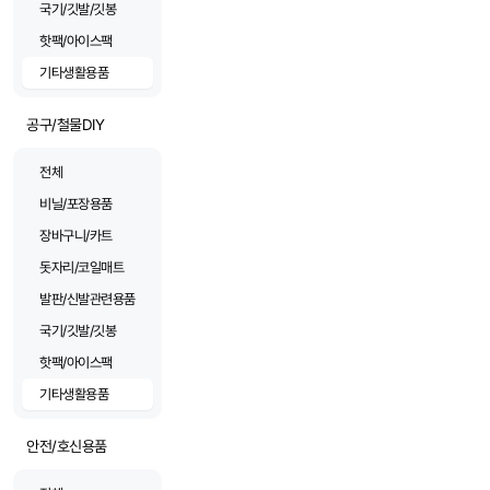
국기/깃발/깃봉
핫팩/아이스팩
기타생활용품
공구/철물DIY
전체
비닐/포장용품
장바구니/카트
돗자리/코일매트
발판/신발관련용품
국기/깃발/깃봉
핫팩/아이스팩
기타생활용품
안전/호신용품