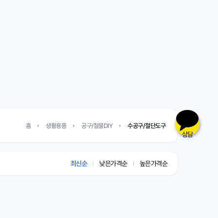
홈
생활용품
공구/철물DIY
수공구/절단도구
상담
최신순
낮은가격순
높은가격순