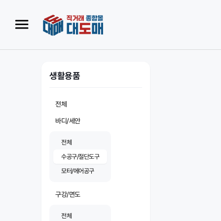
생활용품
전체
바디/세안
전체
수공구/절단도구
모터/에어공구
구강/면도
전체