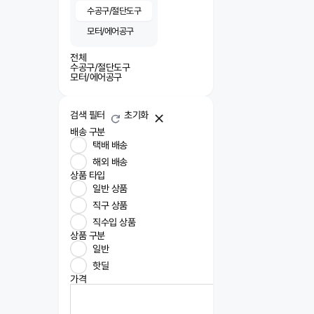
수공구/절단도구
모터/에어공구
전체
수공구/절단도구
모터/에어공구
검색 필터
초기화
배송 구분
택배 배송
해외 배송
상품 타입
일반 상품
직구 상품
직수입 상품
상품 구분
일반
핫딜
가격