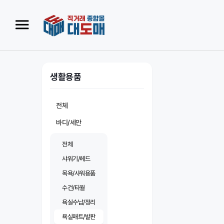
생활용품
전체
바디/세안
전체
샤워기/헤드
목욕/샤워용품
수건/타월
욕실수납/정리
욕실매트/발판