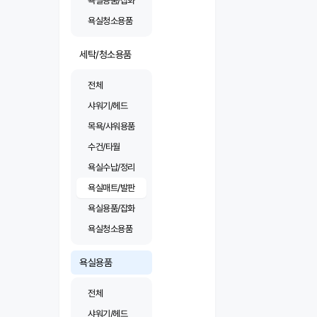
욕실용품/잡화
욕실청소용품
세탁/청소용품
전체
샤워기/헤드
목욕/샤워용품
수건/타월
욕실수납/정리
욕실매트/발판
욕실용품/잡화
욕실청소용품
욕실용품
전체
샤워기/헤드