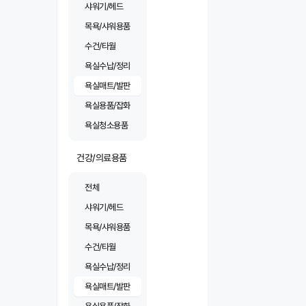
샤워기/헤드
목욕/샤워용품
수건/타월
욕실수납/정리
욕실매트/발판
욕실용품/잡화
욕실청소용품
건강/의료용품
전체
샤워기/헤드
목욕/샤워용품
수건/타월
욕실수납/정리
욕실매트/발판