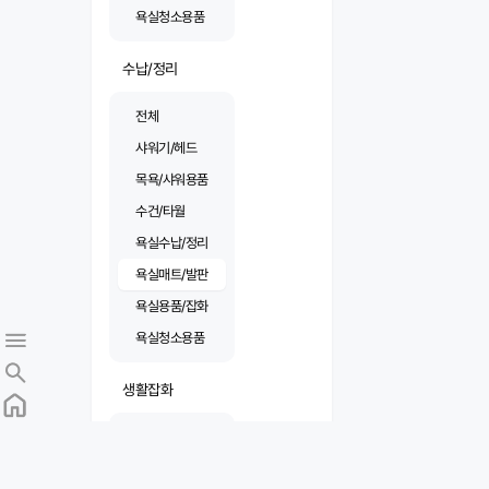
욕실청소용품
수납/정리
전체
샤워기/헤드
목욕/샤워용품
수건/타월
욕실수납/정리
욕실매트/발판
욕실용품/잡화
욕실청소용품
생활잡화
전체
샤워기/헤드