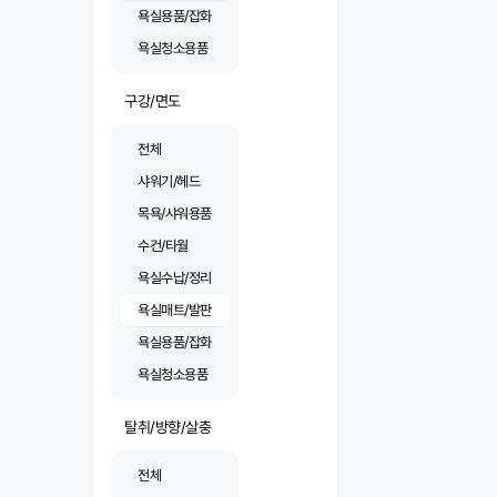
욕실용품/잡화
욕실청소용품
구강/면도
전체
샤워기/헤드
목욕/샤워용품
수건/타월
욕실수납/정리
욕실매트/발판
욕실용품/잡화
욕실청소용품
탈취/방향/살충
전체