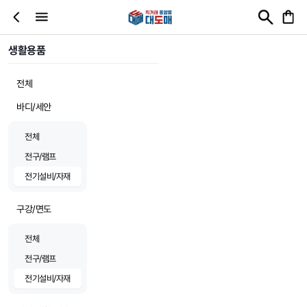
생활용품
전체
바디/세안
전체
전구/램프
전기설비/자재
구강/면도
전체
전구/램프
전기설비/자재