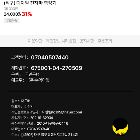
(직구) 디지털 전자파 측정기
35,000원
31%
24,000원
무료배송
이용약관
개인정보 처리방침
공지사항
주문조회
07040507440
고객센터 :
675001-04-270509
계좌번호 :
은행 :
국민은행
예금주 :
(주)수익마켓
상호 :
대도매
대표자 :
이수익
개인정보보호책임자 :
이한령(toz99@naver.com)
사업자번호 :
502-81-32934
통신판매업 신고 :
2010-대구북구-0446
대표번호 :
07040507440
상담
주소 :
[41506] 대구 북구 유통단지로7길 21 4층