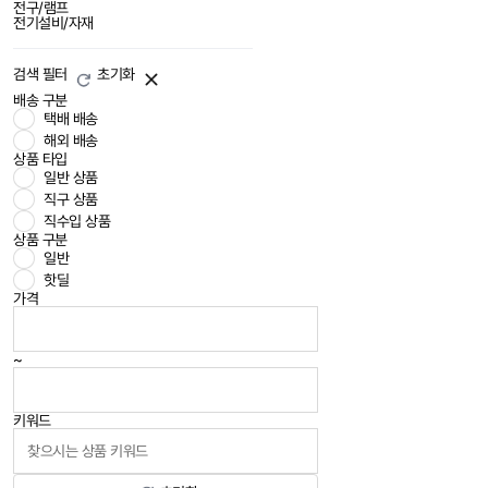
전구/램프
전기설비/자재
검색 필터
초기화
배송 구분
택배 배송
해외 배송
상품 타입
일반 상품
직구 상품
직수입 상품
상품 구분
일반
핫딜
가격
~
키워드