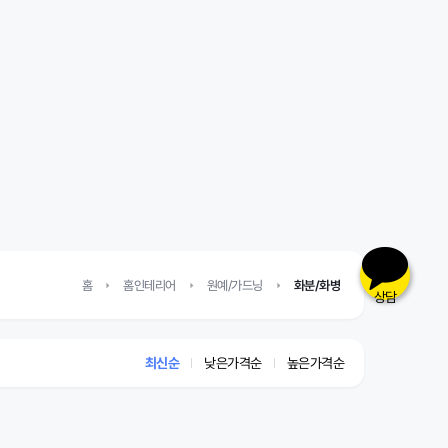
홈
홈인테리어
원예/가드닝
화분/화병
상담
최신순
낮은가격순
높은가격순