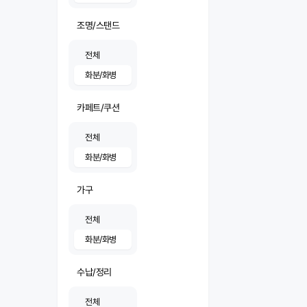
조명/스탠드
전체
화분/화병
카페트/쿠션
전체
화분/화병
가구
전체
화분/화병
수납/정리
전체