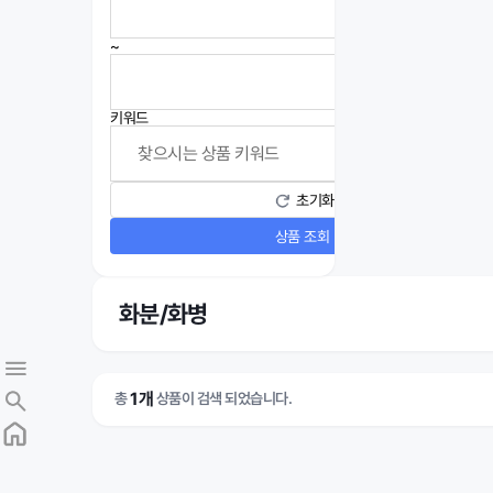
~
키워드
초기화
상품 조회
화분/화병
1개
총
상품이 검색 되었습니다.
17
%