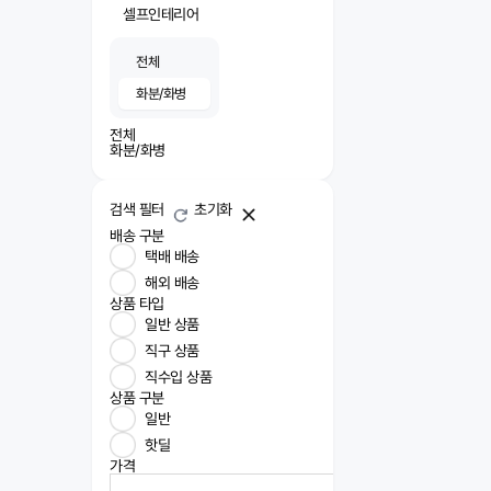
셀프인테리어
전체
화분/화병
전체
화분/화병
검색 필터
초기화
배송 구분
택배 배송
해외 배송
상품 타입
일반 상품
직구 상품
직수입 상품
상품 구분
일반
핫딜
가격