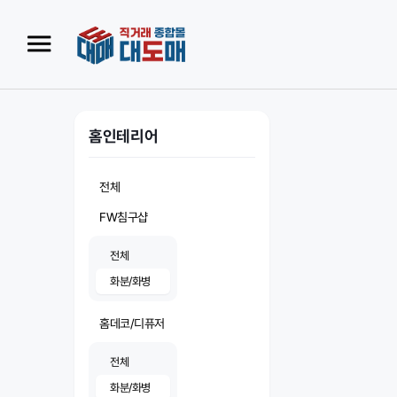
홈인테리어
전체
FW침구샵
전체
화분/화병
홈데코/디퓨저
전체
화분/화병